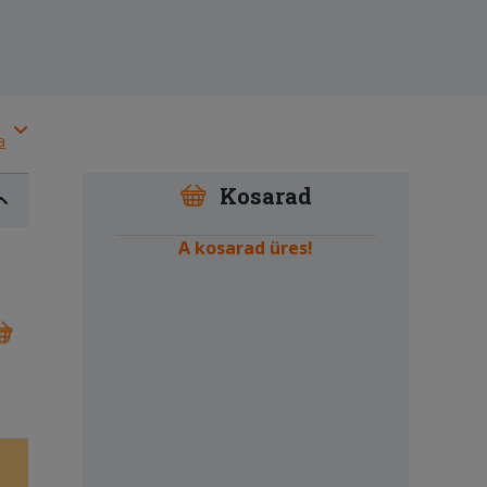
a
Kosarad
A kosarad üres!