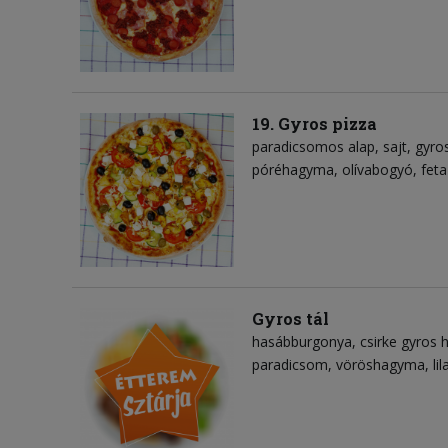
19. Gyros pizza
paradicsomos alap
sajt
gyro
póréhagyma
olívabogyó
feta
Gyros tál
hasábburgonya
csirke gyros 
paradicsom
vöröshagyma
li