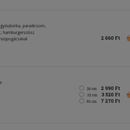
ígyóuborka
paradicsom
t
hamburgerszósz
2 660 Ft
éshúspogácsával
a
2 990 Ft
26 cm
3 520 Ft
32 cm
7 270 Ft
50 cm