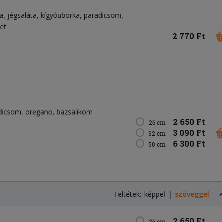
a
jégsaláta
kígyóuborka
paradicsom
et
2 770 Ft
dicsom
oregano
bazsalikom
2 650 Ft
26 cm
3 090 Ft
32 cm
6 300 Ft
50 cm
Feltétek:
képpel
szöveggel
2 650 Ft
26 cm