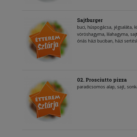
Sajtburger
buci
húspogácsa
jégsaláta
k
vöröshagyma
lilahagyma
saj
óriás házi buciban, házi sert
02. Prosciutto pizza
paradicsomos alap
sajt
sonk