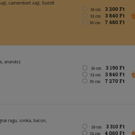
sajt
camembert sajt
füstölt
3 200 Ft
26 cm
3 840 Ft
32 cm
7 480 Ft
50 cm
a
ananász
3 190 Ft
26 cm
3 840 Ft
32 cm
7 270 Ft
50 cm
gnai ragu
sonka
bacon
3 310 Ft
26 cm
4 060 Ft
32 cm