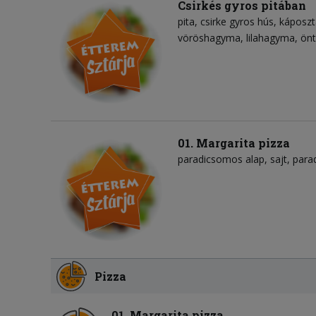
Csirkés gyros pitában
pita
csirke gyros hús
káposzt
vöröshagyma
lilahagyma
önt
01. Margarita pizza
paradicsomos alap
sajt
para
Pizza
01. Margarita pizza