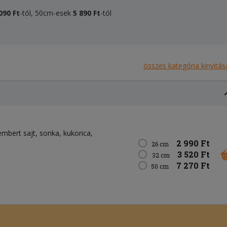
090 Ft
-tól, 50cm-esek
5 890 Ft
-tól
összes kategória kinyitás
mbert sajt
sonka
kukorica
2 990 Ft
26 cm
3 520 Ft
32 cm
7 270 Ft
50 cm