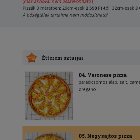
(
más akcióval nem összevonható
!)
Pizzák 3 méretben: 26cm-esek
2 590 Ft
-tól, 32cm-esek
3 
A bőségtálak tartalma nem módosítható!
Étterem sztárjai
04. Veronese pizza
paradicsomos alap
sajt
came
oregano
05. Négysajtos pizza