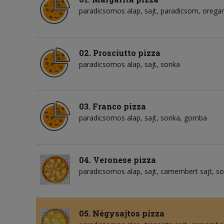
paradicsomos alap
sajt
paradicsom
orega
02. Prosciutto pizza
paradicsomos alap
sajt
sonka
03. Franco pizza
paradicsomos alap
sajt
sonka
gomba
04. Veronese pizza
paradicsomos alap
sajt
camembert sajt
so
05. Négysajtos pizza