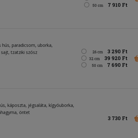
7 910 Ft
50 cm
s hús
paradicsom
uborka
3 290 Ft
 sajt
tzatziki szósz
26 cm
39 920 Ft
32 cm
7 690 Ft
50 cm
hús
káposzta
jégsaláta
kígyóuborka
lahagyma
öntet
3 730 Ft