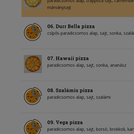
paradicsomos alap
trappista sajt
camember
márványsajt
06. Durr Bella pizza
csípős-paradicsomos alap
sajt
sonka
szalá
07. Hawaii pizza
paradicsomos alap
sajt
sonka
ananász
08. Szalámis pizza
paradicsomos alap
sajt
szalámi
09. Vega pizza
paradicsomos alap
sajt
borsó
brokkoli
kar