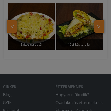
<
>
Sajtos gyros tál
Csirkés tortilla
CIKKEK
ÉTTERMEKNEK
Blog
Hogyan működik?
GYIK
Csatlakozás éttermeknek
Receptek
Éttermek - Azonnali