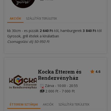
AKCIÓK
SZÁLLÍTÁSI TERÜLETEK
kb 30cm - es pizzák
2 640 Ft
-tól, hamburgerek
3 840 Ft
-tól
Gyrosok, grill ételek a kínálatban
Csomagolási díj 50-950 Ft
Kocka Étterem és
4.6
Rendezvényház
Zárva
-
10:00 - 20:55
2 000 Ft - 7 000 Ft
ÉTTEREM SZTÁRJAI
AKCIÓK
SZÁLLÍTÁSI TERÜLETEK