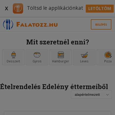
Töltsd le applikációnkat
X
LETÖLTÖM
BELÉPÉS
Mit szeretnél enni?
Desszert
Gyros
Hamburger
Leves
Pizza
Ételrendelés Edelény éttermeiből