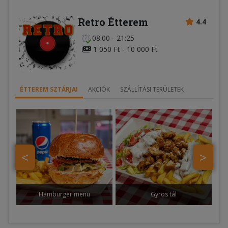
Retro Étterem
4.4
08:00 - 21:25
1 050 Ft - 10 000 Ft
ÉTTEREM SZTÁRJAI
AKCIÓK
SZÁLLÍTÁSI TERÜLETEK
<
>
Hamburger menü
Gyros tál