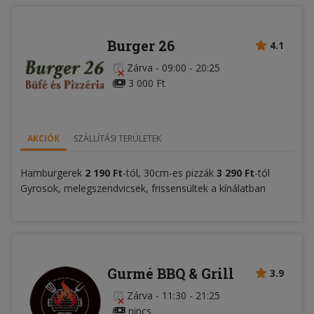
Burger 26
4.1
Zárva
-
09:00 - 20:25
3 000 Ft
AKCIÓK
SZÁLLÍTÁSI TERÜLETEK
Hamburgerek
2 190 Ft
-tól, 30cm-es pizzák
3 290 Ft
-tól
Gyrosok, melegszendvicsek, frissensültek a kínálatban
Gurmé BBQ & Grill
3.9
Zárva
-
11:30 - 21:25
nincs