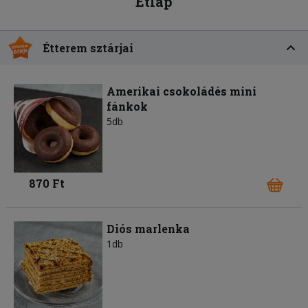
Étlap
Étterem sztárjai
Amerikai csokoládés mini
fánkok
5db
870 Ft
Diós marlenka
1db