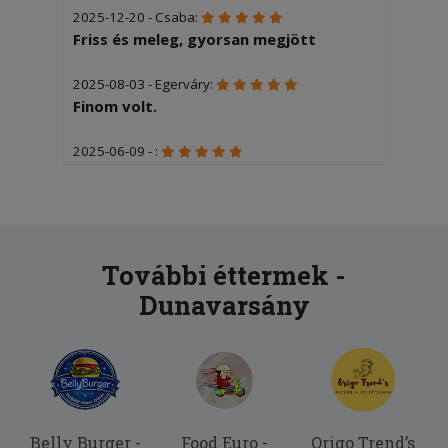
2025-12-20 - Csaba:
Friss és meleg, gyorsan megjött
2025-08-03 - Egerváry:
Finom volt.
2025-06-09 - :
Gyorsan finomat kaptunk
2025-06-08 - CSÍKOS:
Rendelésünk másodlagosan
kíványcsiság volt, elsődlegesen pdig a
További éttermek -
tartalom, amely finom és kielégítő volt.
Dunavarsány
Köszönjük a kiszolgálást.
Belly Burger -
Food Euro -
Origo Trend’s