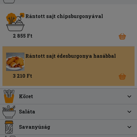
Rántott sajt chipsburgonyával
2 855 Ft
Rántott sajt édesburgonya hasábbal
3 210 Ft
Köret
Saláta
Savanyúság