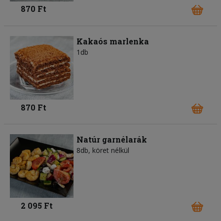
870 Ft
Kakaós marlenka
1db
870 Ft
Natúr garnélarák
8db, köret nélkül
2 095 Ft