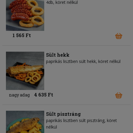
4db, köret nélkül
1 565 Ft
Sült hekk
paprikás lisztben sült hekk, köret nélkül
4 635 Ft
nagy adag
Sült pisztráng
paprikás lisztben sült pisztráng, köret
nélkül