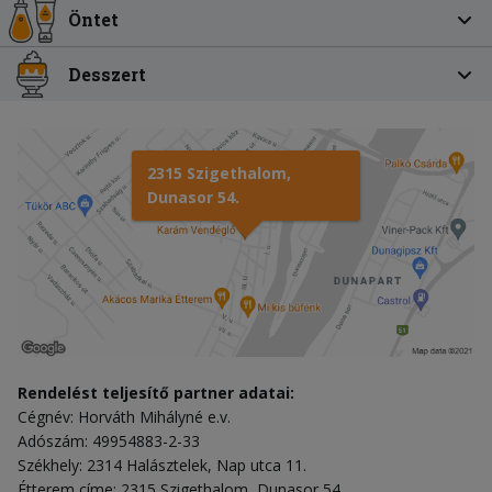
Öntet
Desszert
2315 Szigethalom,
Dunasor 54.
Rendelést teljesítő partner adatai:
Cégnév: Horváth Mihályné e.v.
Adószám: 49954883-2-33
Székhely: 2314 Halásztelek, Nap utca 11.
Étterem címe: 2315 Szigethalom, Dunasor 54.