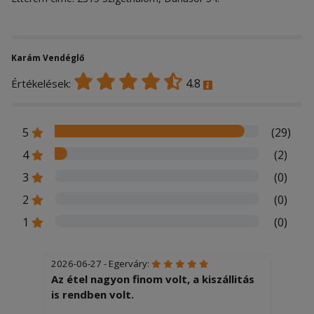
Karám Vendéglő
4.8
Értékelések:
5
(29)
4
(2)
3
(0)
2
(0)
1
(0)
2026-06-27 - Egerváry:
Az étel nagyon finom volt, a kiszállitás
is rendben volt.