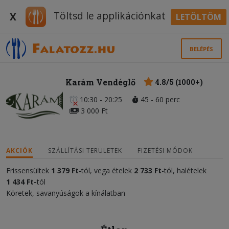
Töltsd le applikációnkat
X
LETÖLTÖM
BELÉPÉS
Karám Vendéglő
4.8/5 (1000+)
10:30 - 20:25
45 - 60 perc
3 000 Ft
AKCIÓK
SZÁLLÍTÁSI TERÜLETEK
FIZETÉSI MÓDOK
Frissensültek
1 379 Ft
-tól, vega ételek
2 733 Ft
-tól, halételek
1 434 Ft-
tól
Köretek, savanyúságok a kínálatban