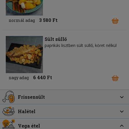
3 580 Ft
normál adag
Sült süllő
paprikás lisztben sült süllő, köret nélkül
6 440 Ft
nagy adag
Frissensült
Halétel
Vega étel