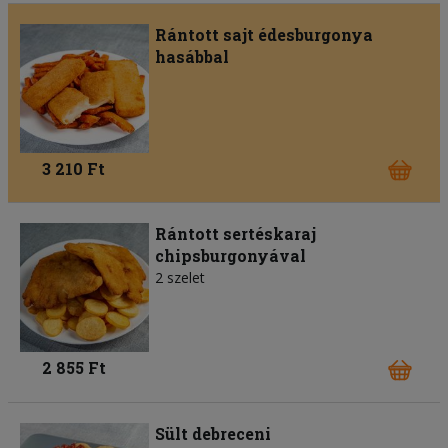
Rántott sajt édesburgonya
hasábbal
3 210 Ft
Rántott sertéskaraj
chipsburgonyával
2 szelet
2 855 Ft
Sült debreceni