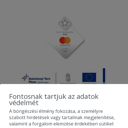
Fontosnak tartjuk az adatok
védelmét
A böngészési élmény fokozása, a személyre
2010-2026 Copyright - Falatozz.hu - Diston-line Kft.
szabott hirdetések vagy tartalmak megjelenítése,
valamint a forgalom elemzése érdekében sütiket
Pizza, gyros, hamburger, menük kedvező áron, egy helyen az összes