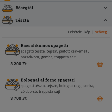
Bőségtál
Tészta
Feltétek:
kép
szöveg
Bazsalikomos spagetti
spagetti tészta
tejszín
pirított csirkemell
bazsalikom
gomba
trappista sajt
3 200 Ft
Bolognai al forno spagetti
spagetti tészta
tejszín
bolognai ragu
sonka
zöldborsó
trappista sajt
3 700 Ft