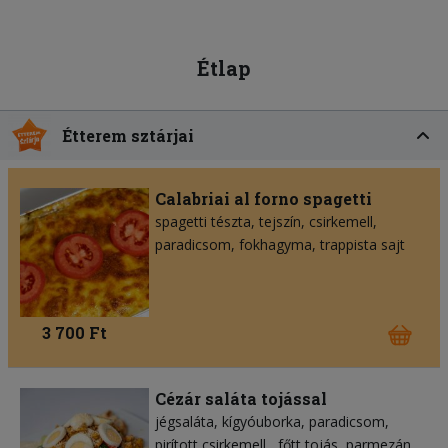
Étlap
Étterem sztárjai
Calabriai al forno spagetti
spagetti tészta
tejszín
csirkemell
paradicsom
fokhagyma
trappista sajt
3 700 Ft
Cézár saláta tojással
jégsaláta
kígyóuborka
paradicsom
pirított csirkemell
főtt tojás
parmezán