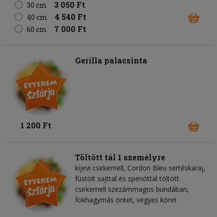
3 050 Ft
30 cm
4 540 Ft
40 cm
7 000 Ft
60 cm
Gerilla palacsinta
1 200 Ft
Töltött tál 1 személyre
kijevi csirkemell, Cordon Bleu sertéskaraj,
füstölt sajttal és spenóttal töltött
csirkemell szezámmagos bundában,
fokhagymás öntet, vegyes köret