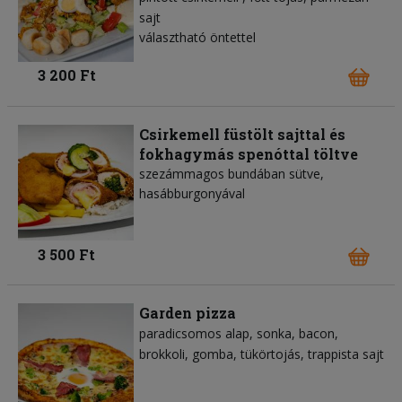
sajt
választható öntettel
3 200 Ft
Csirkemell füstölt sajttal és
fokhagymás spenóttal töltve
szezámmagos bundában sütve,
hasábburgonyával
3 500 Ft
Garden pizza
paradicsomos alap
sonka
bacon
brokkoli
gomba
tükörtojás
trappista sajt