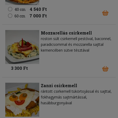
4 540 Ft
40 cm
7 000 Ft
60 cm
Mozzarellás csirkemell
roston sült csirkemell pestóval, baconnel,
paradicsommal és mozzarella sajttal
kemencében sütve tésztával
3 300 Ft
Zanzi csirkemell
rántott csirkemell tükörtojással és sajttal,
fokhagymás sajtmártással,
hasábburgonyával