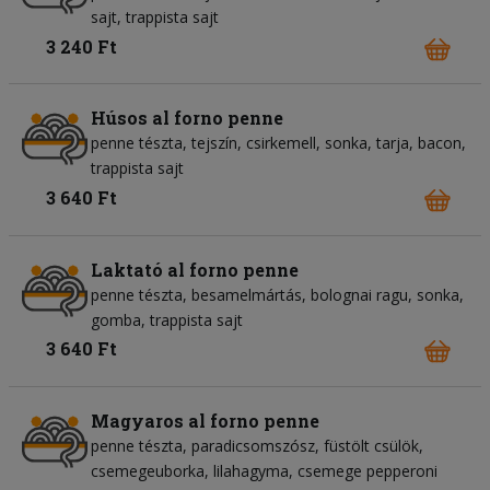
sajt
trappista sajt
3 240 Ft
Húsos al forno penne
penne tészta
tejszín
csirkemell
sonka
tarja
bacon
trappista sajt
3 640 Ft
Laktató al forno penne
penne tészta
besamelmártás
bolognai ragu
sonka
gomba
trappista sajt
3 640 Ft
Magyaros al forno penne
penne tészta
paradicsomszósz
füstölt csülök
csemegeuborka
lilahagyma
csemege pepperoni