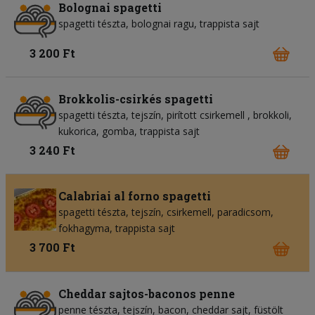
Bolognai spagetti
spagetti tészta
bolognai ragu
trappista sajt
3 200 Ft
Brokkolis-csirkés spagetti
spagetti tészta
tejszín
pirított csirkemell
brokkoli
kukorica
gomba
trappista sajt
3 240 Ft
Calabriai al forno spagetti
spagetti tészta
tejszín
csirkemell
paradicsom
fokhagyma
trappista sajt
3 700 Ft
Cheddar sajtos-baconos penne
penne tészta
tejszín
bacon
cheddar sajt
füstölt