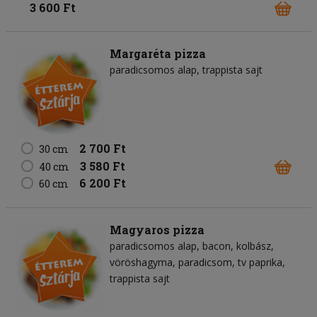
3 600 Ft
Margaréta pizza
paradicsomos alap
trappista sajt
2 700 Ft
30 cm
3 580 Ft
40 cm
6 200 Ft
60 cm
Magyaros pizza
paradicsomos alap
bacon
kolbász
vöröshagyma
paradicsom
tv paprika
trappista sajt