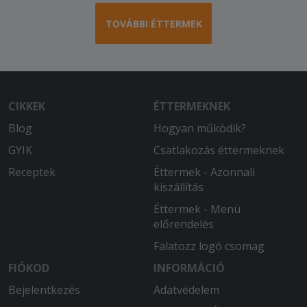
TOVÁBBI ÉTTERMEK
CIKKEK
ÉTTERMEKNEK
Blog
Hogyan működik?
GYIK
Csatlakozás éttermeknek
Receptek
Éttermek - Azonnali
kiszállítás
Éttermek - Menü
előrendelés
Falatozz logó csomag
FIÓKOD
INFORMÁCIÓ
Bejelentkezés
Adatvédelem