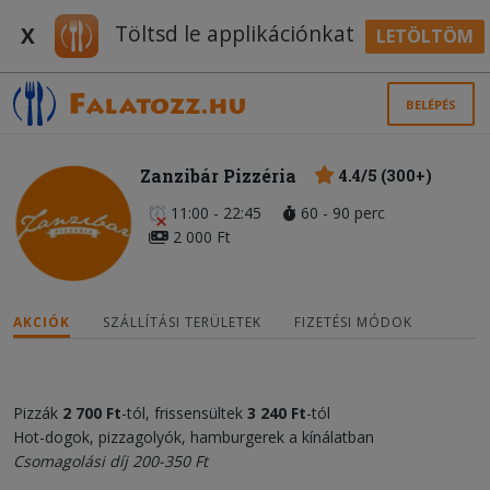
Töltsd le applikációnkat
X
LETÖLTÖM
BELÉPÉS
Zanzibár Pizzéria
4.4/5 (300+)
11:00 - 22:45
60 - 90 perc
2 000 Ft
AKCIÓK
SZÁLLÍTÁSI TERÜLETEK
FIZETÉSI MÓDOK
Pizzák
2 700 Ft
-tól, frissensültek
3
2
40 Ft
-tól
Hot-dogok, pizzagolyók, hamburgerek a kínálatban
Csomagolási díj 200-350 Ft