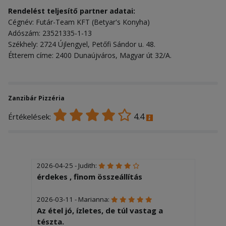
Rendelést teljesítő partner adatai:
Cégnév: Futár-Team KFT (Betyar's Konyha)
Adószám: 23521335-1-13
Székhely: 2724 Újlengyel, Petőfi Sándor u. 48.
Étterem címe: 2400 Dunaújváros, Magyar út 32/A.
Zanzibár Pizzéria
4.4
Értékelések:
2026-04-25 - Judith:
érdekes , finom összeállítás
2026-03-11 - Marianna:
Az étel jó, ízletes, de túl vastag a
tészta.