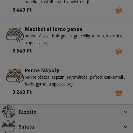
paprika
füstölt sajt
trappista sajt
3 440 Ft
Mexikói al forno penne
penne tészta
bolognai ragu
chilipor
bab
kukorica
trappista sajt
3 640 Ft
Penne Nápoly
penne tészta
tejszín
sajtmártás
pirított csirkemell
fokhagyma
trappista sajt
3 240 Ft
Rizottó
Saláta