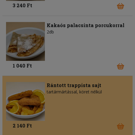
3 240 Ft
Kakaós palacsinta porcukorral
2db
1 040 Ft
Rántott trappista sajt
tartármártással, köret nélkül
2 140 Ft