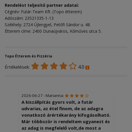
Rendelést teljesítő partner adatai:
Cégnév: Futár-Team Kft. (Topo étterem)
Adószám: 23521335-1-13
Székhely: 2724 Újlengyel, Petőfi Sándor u. 48.
Étterem címe: 2400 Dunaújváros, Kőműves utca 5.
Topo Étterem és Pizzéria
4.0
Értékelések:
2026-06-27 - Marianna:
A kiszállpítás gyors volt, a futár
udvarias, az étel finom, de az adagra
vonatkozó árértékarány kifogásolható.
Már többször is rendeltem ugyanezt és
az adag is megfelelő volt,de most a