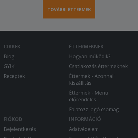
TOVÁBBI ÉTTERMEK
CIKKEK
ÉTTERMEKNEK
Blog
Hogyan működik?
GYIK
Csatlakozás éttermeknek
Receptek
Éttermek - Azonnali
kiszállítás
Éttermek - Menü
előrendelés
Falatozz logó csomag
FIÓKOD
INFORMÁCIÓ
Bejelentkezés
Adatvédelem