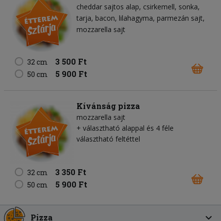
cheddar sajtos alap
csirkemell
sonka
tarja
bacon
lilahagyma
parmezán sajt
mozzarella sajt
3 500 Ft
32 cm
5 900 Ft
50 cm
Kívánság pizza
mozzarella sajt
+ választható alappal és 4 féle
választható feltéttel
3 350 Ft
32 cm
5 900 Ft
50 cm
Pizza