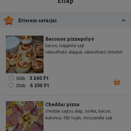
Étlap
Étterem sztárjai
Baconos pizzagolyó
bacon
trappista sajt
választható alappal, választható öntettel
3 240 Ft
10db
6 250 Ft
20db
Cheddar pizza
cheddar sajtos alap
sonka
bacon
kukorica
főtt tojás
mozzarella sajt