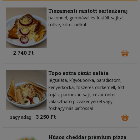
Tiszamenti rántott sertéskaraj
baconnel, gombával és füstölt sajttal
töltve, köret nélkül
2 740 Ft
Topo extra cézár saláta
jégsaláta
kígyóuborka
paradicsom
kenyérkocka
fűszeres csirkemell
főtt
tojás
parmezán sajt
cézár öntet
választható pizzakenyérrel vagy
fokhagymás pirítóssal
3 250 Ft
nagy adag
Húsos cheddar prémium pizza