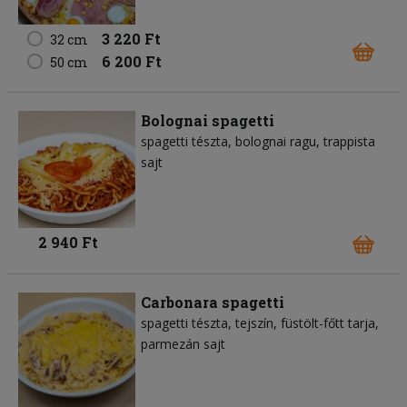
3 220 Ft
32 cm
6 200 Ft
50 cm
Bolognai spagetti
spagetti tészta
bolognai ragu
trappista
sajt
2 940 Ft
Carbonara spagetti
spagetti tészta
tejszín
füstölt-főtt tarja
parmezán sajt