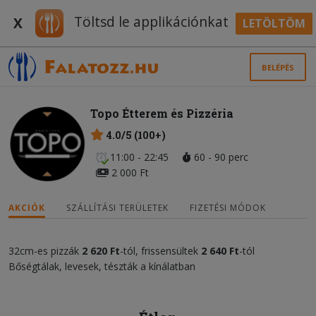
Töltsd le applikációnkat
X
LETÖLTÖM
BELÉPÉS
Topo Étterem és Pizzéria
4.0/5 (100+)
11:00 - 22:45
60 - 90 perc
2 000 Ft
AKCIÓK
SZÁLLÍTÁSI TERÜLETEK
FIZETÉSI MÓDOK
32cm-es pizzák
2 620
Ft
-tól, frissensültek
2 640 Ft
-tól
Bőségtálak, levesek, tészták a kínálatban