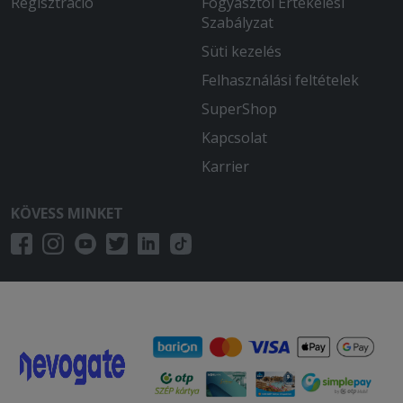
Regisztráció
Fogyasztói Értékelési
Szabályzat
Süti kezelés
Felhasználási feltételek
SuperShop
Kapcsolat
Karrier
KÖVESS MINKET