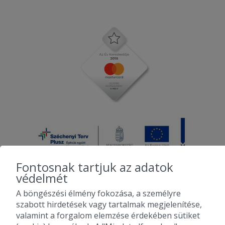
Fontosnak tartjuk az adatok
védelmét
A böngészési élmény fokozása, a személyre
2010-2026 Copyright - Falatozz.hu - Diston-line Kft.
szabott hirdetések vagy tartalmak megjelenítése,
valamint a forgalom elemzése érdekében sütiket
Pizza, gyros, hamburger, menük kedvező áron, egy helyen az összes