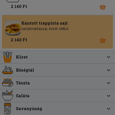
2 140 Ft
Rántott trappista sajt
tartármártással, köret nélkül
2 140 Ft
Köret
Bőségtál
Tészta
Saláta
Savanyúság