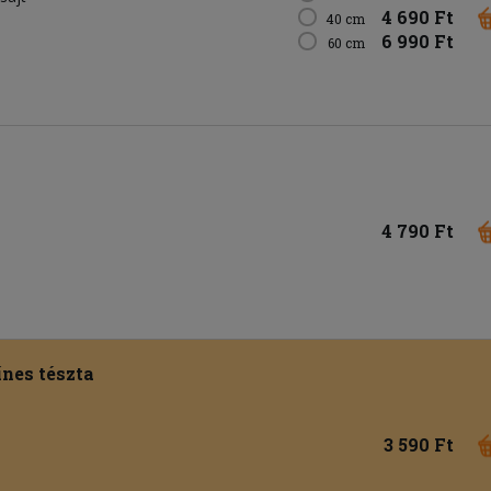
4 690 Ft
40 cm
6 990 Ft
60 cm
4 790 Ft
ínes tészta
3 590 Ft