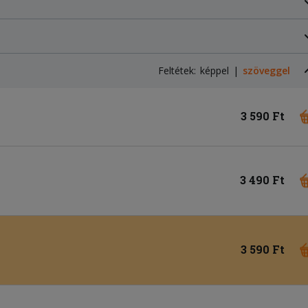
Feltétek:
képpel
szöveggel
3 590 Ft
3 490 Ft
3 590 Ft