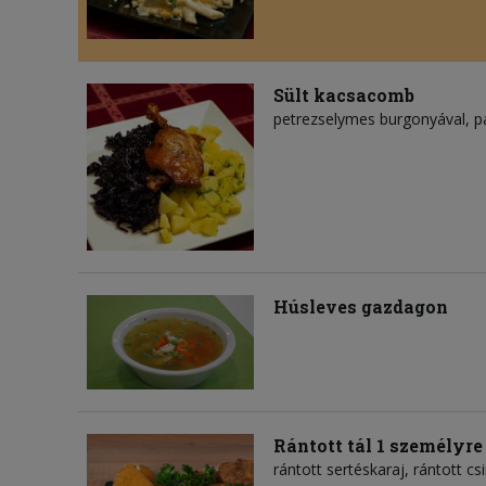
Sült kacsacomb
petrezselymes burgonyával, pá
Húsleves gazdagon
Rántott tál 1 személyre
rántott sertéskaraj, rántott cs