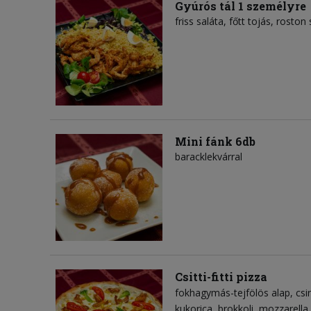
Gyúrós tál 1 személyre
friss saláta, főtt tojás, roston 
Mini fánk 6db
baracklekvárral
Csitti-fitti pizza
fokhagymás-tejfölös alap
csi
kukorica
brokkoli
mozzarella 