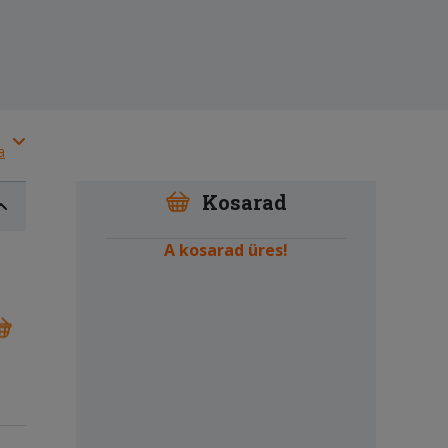
a
Kosarad
A kosarad üres!