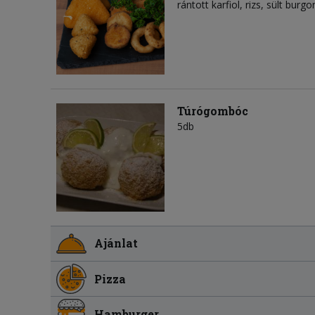
rántott karfiol, rizs, sült burg
Túrógombóc
5db
Ajánlat
Pizza
Hamburger