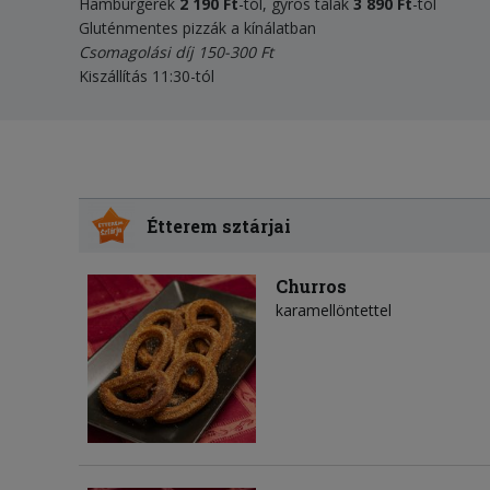
Hamburgerek
2 190 Ft
-tól, gyros tálak
3 890 Ft
-tól
Gluténmentes pizzák a kínálatban
Csomagolási díj 150-300 Ft
Kiszállítás 11:30-tól
Étterem sztárjai
Churros
karamellöntettel