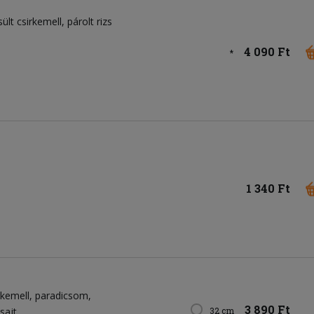
sült csirkemell, párolt rizs
4 090 Ft
*
1 340 Ft
rkemell
paradicsom
3 890 Ft
sajt
32 cm