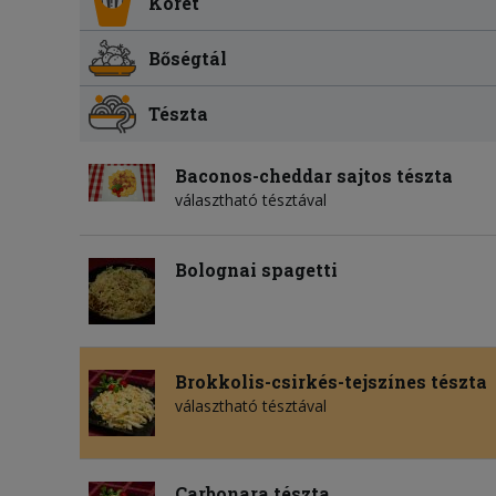
Köret
Bőségtál
Tészta
Baconos-cheddar sajtos tészta
választható tésztával
Bolognai spagetti
Brokkolis-csirkés-tejszínes tészta
választható tésztával
Carbonara tészta