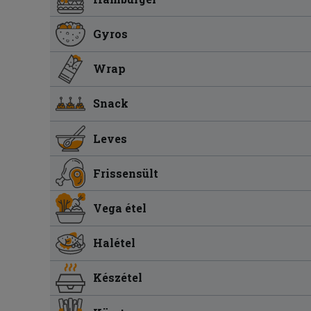
Gyros
Wrap
Snack
Leves
Frissensült
Vega étel
Halétel
Készétel