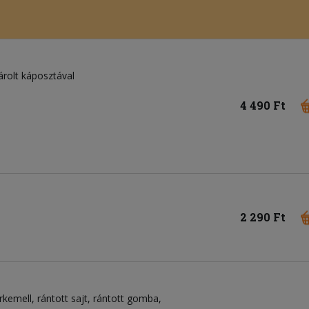
rolt káposztával
4 490 Ft
2 290 Ft
irkemell, rántott sajt, rántott gomba,