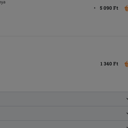
onya
5 090 Ft
*
1 340 Ft