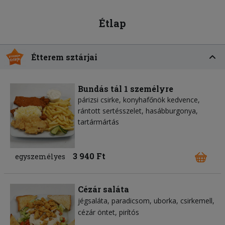
Étlap
Étterem sztárjai
Bundás tál 1 személyre
párizsi csirke, konyhafőnök kedvence,
rántott sertésszelet, hasábburgonya,
tartármártás
3 940 Ft
egyszemélyes
Cézár saláta
jégsaláta
paradicsom
uborka
csirkemell
cézár öntet
pirítós