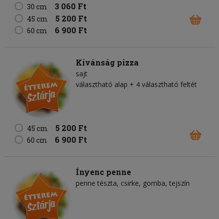
3 060 Ft
30 cm
5 200 Ft
45 cm
6 900 Ft
60 cm
Kívánság pizza
sajt
választható alap + 4 választható feltét
5 200 Ft
45 cm
6 900 Ft
60 cm
Ínyenc penne
penne tészta
csirke
gomba
tejszín