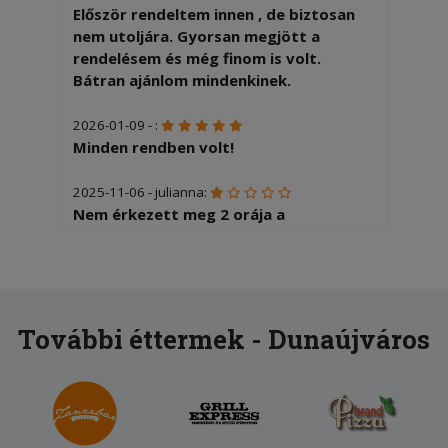
Először rendeltem innen , de biztosan
nem utoljára. Gyorsan megjött a
rendelésem és még finom is volt.
Bátran ajánlom mindenkinek.
2026-01-09 - :
Minden rendben volt!
2025-11-06 - julianna:
Nem érkezett meg 2 orája a
rendelèsem.felse veszik a telefont!!!
2025-10-16 - Juhasz:
1930-kor rendeltem online, 2030 után
kezdtem hívogatni az éttermet. 2050-
További éttermek - Dunaújváros
kor vették fel, azt mondták, a futár
vidékről jön, kb. 20 perc. Végül
személyesen mentem el, de még így is
több mint 10 percet vártam. A 3 pizza
íztelen volt, mind egyforma, a 3 gyros