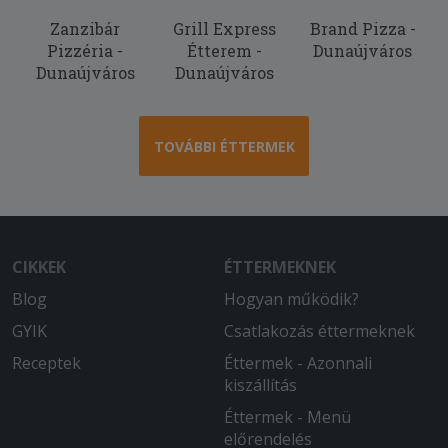
tál kevés és csirkehúsból készült, nem
Zanzibár
Grill Express
Brand Pizza -
hasonlított a megszokott gyroshúsra.
Pizzéria -
Étterem -
Dunaújváros
Közel 18.000 Ft-ért ez nagyon gyenge
Dunaújváros
Dunaújváros
minőség és kiszolgálás volt.
TOVÁBBI ÉTTERMEK
CIKKEK
ÉTTERMEKNEK
Blog
Hogyan működik?
GYIK
Csatlakozás éttermeknek
Receptek
Éttermek - Azonnali
kiszállítás
Éttermek - Menü
előrendelés