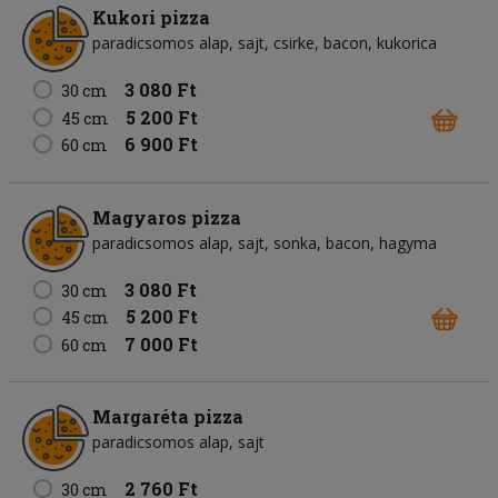
Kukori pizza
paradicsomos alap
sajt
csirke
bacon
kukorica
3 080 Ft
30 cm
5 200 Ft
45 cm
6 900 Ft
60 cm
Magyaros pizza
paradicsomos alap
sajt
sonka
bacon
hagyma
3 080 Ft
30 cm
5 200 Ft
45 cm
7 000 Ft
60 cm
Margaréta pizza
paradicsomos alap
sajt
2 760 Ft
30 cm