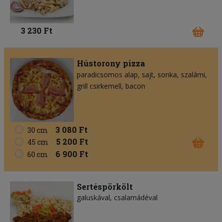
3 230 Ft
Hústorony pizza
paradicsomos alap
sajt
sonka
szalámi
grill csirkemell
bacon
3 080 Ft
30 cm
5 200 Ft
45 cm
6 900 Ft
60 cm
Sertéspörkölt
galuskával, csalamádéval