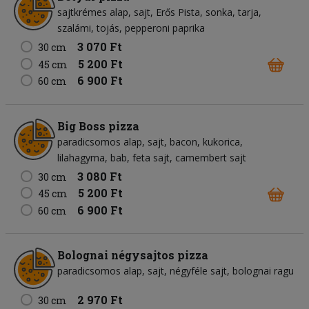
sajtkrémes alap
sajt
Erős Pista
sonka
tarja
szalámi
tojás
pepperoni paprika
3 070 Ft
30 cm
5 200 Ft
45 cm
6 900 Ft
60 cm
Big Boss pizza
paradicsomos alap
sajt
bacon
kukorica
lilahagyma
bab
feta sajt
camembert sajt
3 080 Ft
30 cm
5 200 Ft
45 cm
6 900 Ft
60 cm
Bolognai négysajtos pizza
paradicsomos alap
sajt
négyféle sajt
bolognai ragu
2 970 Ft
30 cm