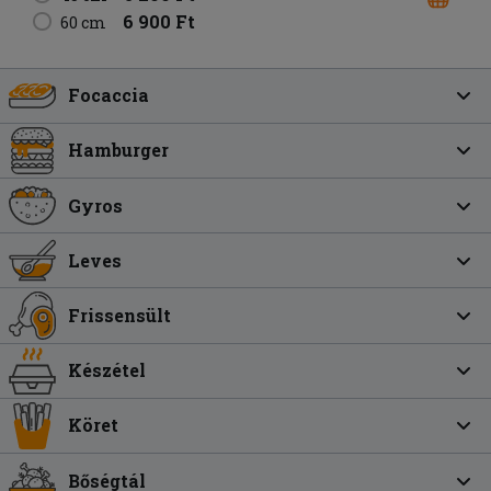
6 900 Ft
60 cm
Focaccia
Hamburger
Gyros
Leves
Frissensült
Készétel
Köret
Bőségtál