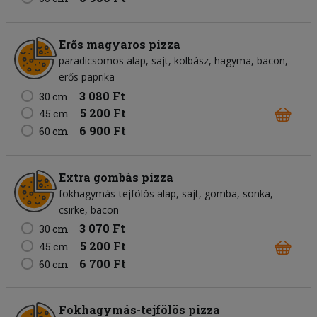
Erős magyaros pizza
paradicsomos alap
sajt
kolbász
hagyma
bacon
erős paprika
3 080 Ft
30 cm
5 200 Ft
45 cm
6 900 Ft
60 cm
Extra gombás pizza
fokhagymás-tejfölös alap
sajt
gomba
sonka
csirke
bacon
3 070 Ft
30 cm
5 200 Ft
45 cm
6 700 Ft
60 cm
Fokhagymás-tejfölös pizza