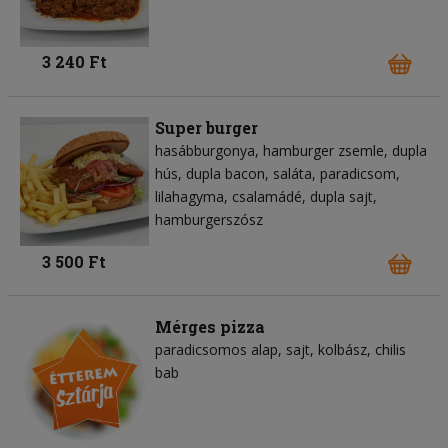
3 240 Ft
Super burger
hasábburgonya
hamburger zsemle
dupla
hús
dupla bacon
saláta
paradicsom
lilahagyma
csalamádé
dupla sajt
hamburgerszósz
3 500 Ft
Mérges pizza
paradicsomos alap
sajt
kolbász
chilis
bab