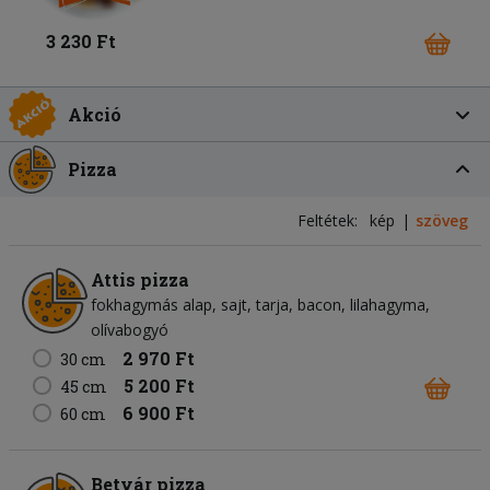
3 230 Ft
Akció
Pizza
Feltétek:
kép
szöveg
Attis pizza
fokhagymás alap
sajt
tarja
bacon
lilahagyma
olívabogyó
2 970 Ft
30 cm
5 200 Ft
45 cm
6 900 Ft
60 cm
Betyár pizza