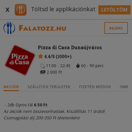
Töltsd le applikációnkat
X
LETÖLTÖM
BELÉPÉS
Pizza di Casa Dunaújváros
4.4/5 (1000+)
11:00 - 22:45
60 - 90 perc
2 000 Ft
AKCIÓK
SZÁLLÍTÁSI TERÜLETEK
FIZETÉSI MÓDOK
ISMER
- 2db Gyros tál
6
5
0 Ft
Az akciók nem összevonhatóak. Kiszállítás 11 órától
Csomagolási díj 200-350 Ft tételenként