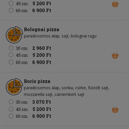
5 200 Ft
45 cm
6 900 Ft
60 cm
Bolognai pizza
paradicsomos alap
sajt
bolognai ragu
2 960 Ft
30 cm
5 200 Ft
45 cm
6 900 Ft
60 cm
Boris pizza
paradicsomos alap
sonka
csirke
füstölt sajt
mozzarella sajt
camembert sajt
3 070 Ft
30 cm
5 200 Ft
45 cm
6 900 Ft
60 cm