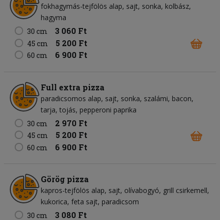
fokhagymás-tejfölös alap
sajt
sonka
kolbász
hagyma
3 060 Ft
30 cm
5 200 Ft
45 cm
6 900 Ft
60 cm
Full extra pizza
paradicsomos alap
sajt
sonka
szalámi
bacon
tarja
tojás
pepperoni paprika
2 970 Ft
30 cm
5 200 Ft
45 cm
6 900 Ft
60 cm
Görög pizza
kapros-tejfölös alap
sajt
olívabogyó
grill csirkemell
kukorica
feta sajt
paradicsom
3 080 Ft
30 cm