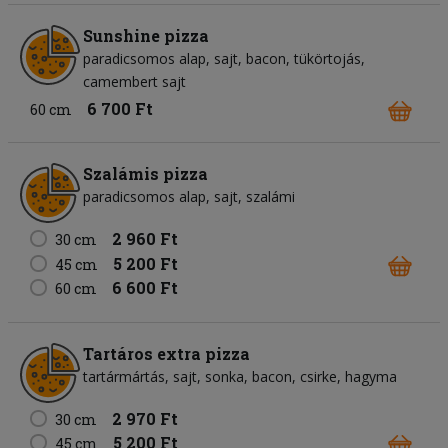
Sunshine pizza
paradicsomos alap
sajt
bacon
tükörtojás
camembert sajt
6 700 Ft
60 cm
Szalámis pizza
paradicsomos alap
sajt
szalámi
2 960 Ft
30 cm
5 200 Ft
45 cm
6 600 Ft
60 cm
Tartáros extra pizza
tartármártás
sajt
sonka
bacon
csirke
hagyma
2 970 Ft
30 cm
5 200 Ft
45 cm