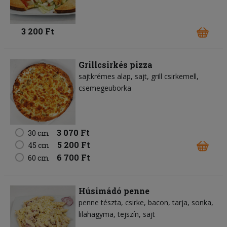
3 200 Ft
Grillcsirkés pizza
sajtkrémes alap
sajt
grill csirkemell
csemegeuborka
3 070 Ft
30 cm
5 200 Ft
45 cm
6 700 Ft
60 cm
Húsimádó penne
penne tészta
csirke
bacon
tarja
sonka
lilahagyma
tejszín
sajt