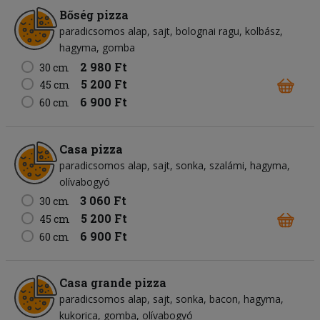
Bőség pizza
paradicsomos alap
sajt
bolognai ragu
kolbász
hagyma
gomba
2 980 Ft
30 cm
5 200 Ft
45 cm
6 900 Ft
60 cm
Casa pizza
paradicsomos alap
sajt
sonka
szalámi
hagyma
olívabogyó
3 060 Ft
30 cm
5 200 Ft
45 cm
6 900 Ft
60 cm
Casa grande pizza
paradicsomos alap
sajt
sonka
bacon
hagyma
kukorica
gomba
olívabogyó