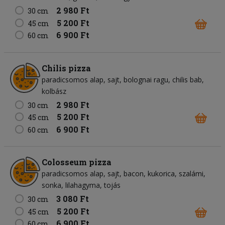
2 980 Ft
30 cm
5 200 Ft
45 cm
6 900 Ft
60 cm
Chilis pizza
paradicsomos alap
sajt
bolognai ragu
chilis bab
kolbász
2 980 Ft
30 cm
5 200 Ft
45 cm
6 900 Ft
60 cm
Colosseum pizza
paradicsomos alap
sajt
bacon
kukorica
szalámi
sonka
lilahagyma
tojás
3 080 Ft
30 cm
5 200 Ft
45 cm
6 900 Ft
60 cm