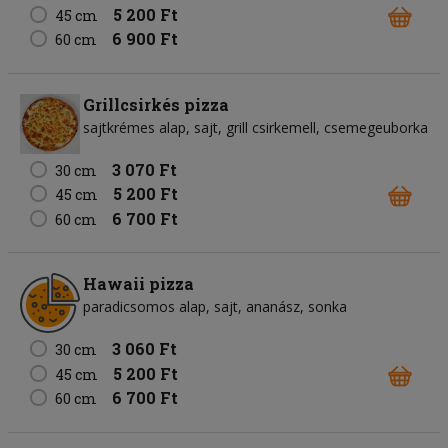
5 200 Ft
45 cm
6 900 Ft
60 cm
Grillcsirkés pizza
sajtkrémes alap
sajt
grill csirkemell
csemegeuborka
3 070 Ft
30 cm
5 200 Ft
45 cm
6 700 Ft
60 cm
Hawaii pizza
paradicsomos alap
sajt
ananász
sonka
3 060 Ft
30 cm
5 200 Ft
45 cm
6 700 Ft
60 cm