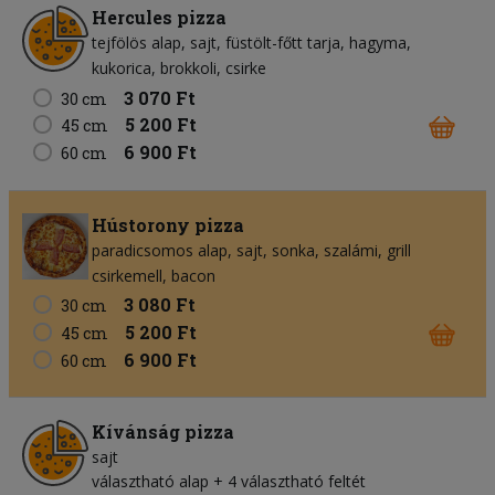
Hercules pizza
tejfölös alap
sajt
füstölt-főtt tarja
hagyma
kukorica
brokkoli
csirke
3 070 Ft
30 cm
5 200 Ft
45 cm
6 900 Ft
60 cm
Hústorony pizza
paradicsomos alap
sajt
sonka
szalámi
grill
csirkemell
bacon
3 080 Ft
30 cm
5 200 Ft
45 cm
6 900 Ft
60 cm
Kívánság pizza
sajt
választható alap + 4 választható feltét