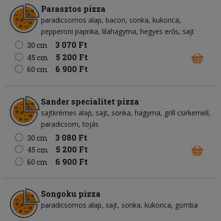
Parasztos pizza
paradicsomos alap
bacon
sonka
kukorica
pepperoni paprika
lilahagyma
hegyes erős
sajt
3 070 Ft
30 cm
5 200 Ft
45 cm
6 900 Ft
60 cm
Sander specialitet pizza
sajtkrémes alap
sajt
sonka
hagyma
grill csirkemell
paradicsom
tojás
3 080 Ft
30 cm
5 200 Ft
45 cm
6 900 Ft
60 cm
Songoku pizza
paradicsomos alap
sajt
sonka
kukorica
gomba