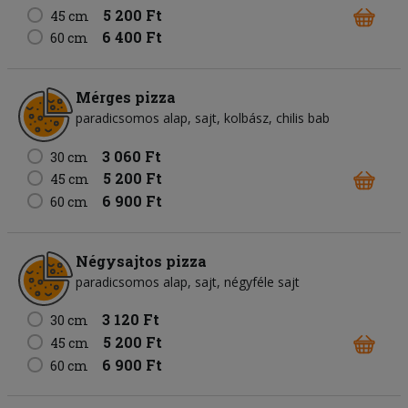
5 200 Ft
45 cm
6 400 Ft
60 cm
Mérges pizza
paradicsomos alap
sajt
kolbász
chilis bab
3 060 Ft
30 cm
5 200 Ft
45 cm
6 900 Ft
60 cm
Négysajtos pizza
paradicsomos alap
sajt
négyféle sajt
3 120 Ft
30 cm
5 200 Ft
45 cm
6 900 Ft
60 cm