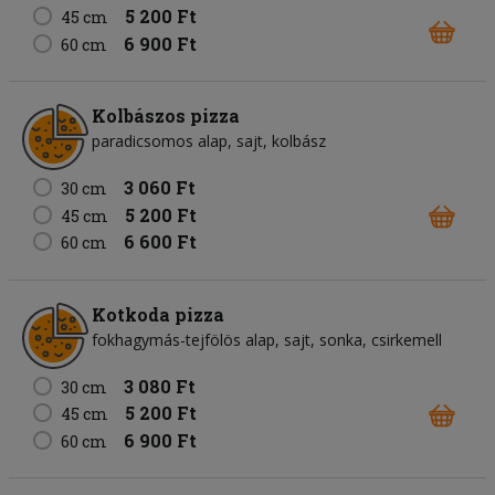
5 200 Ft
45 cm
6 900 Ft
60 cm
Kolbászos pizza
paradicsomos alap
sajt
kolbász
3 060 Ft
30 cm
5 200 Ft
45 cm
6 600 Ft
60 cm
Kotkoda pizza
fokhagymás-tejfölös alap
sajt
sonka
csirkemell
3 080 Ft
30 cm
5 200 Ft
45 cm
6 900 Ft
60 cm