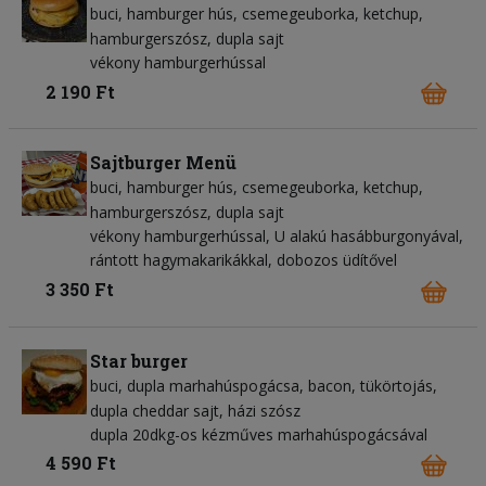
buci
hamburger hús
csemegeuborka
ketchup
hamburgerszósz
dupla sajt
vékony hamburgerhússal
2 190 Ft
Sajtburger Menü
buci
hamburger hús
csemegeuborka
ketchup
hamburgerszósz
dupla sajt
vékony hamburgerhússal, U alakú hasábburgonyával,
rántott hagymakarikákkal, dobozos üdítővel
3 350 Ft
Star burger
buci
dupla marhahúspogácsa
bacon
tükörtojás
dupla cheddar sajt
házi szósz
dupla 20dkg-os kézműves marhahúspogácsával
4 590 Ft