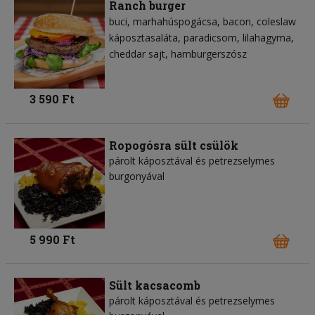
Ranch burger
buci
marhahúspogácsa
bacon
coleslaw
káposztasaláta
paradicsom
lilahagyma
cheddar sajt
hamburgerszósz
3 590 Ft
Ropogósra sült csülök
párolt káposztával és petrezselymes
burgonyával
5 990 Ft
Sült kacsacomb
párolt káposztával és petrezselymes