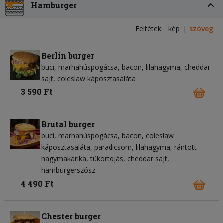
Hamburger
Feltétek:
kép
szöveg
Berlin burger
buci
marhahúspogácsa
bacon
lilahagyma
cheddar
sajt
coleslaw káposztasaláta
3 590 Ft
Brutal burger
buci
marhahúspogácsa
bacon
coleslaw
káposztasaláta
paradicsom
lilahagyma
rántott
hagymakarika
tükörtojás
cheddar sajt
hamburgerszósz
4 490 Ft
Chester burger