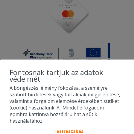
Fontosnak tartjuk az adatok
védelmét
A böngészési élmény fokozása, a személyre
2010-2026 Copyright - Falatozz.hu - Diston-line Kft.
szabott hirdetések vagy tartalmak megjelenítése,
valamint a forgalom elemzése érdekében sütiket
Pizza, gyros, hamburger, menük kedvező áron, egy helyen az összes
(cookie) használunk. A "Mindet elfogadom"
étterem ajánlata.
gombra kattintva hozzájárulhat a sütik
használatához.
Testreszabás