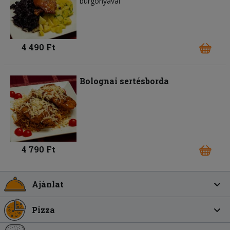
burgonyával
4 490 Ft
Bolognai sertésborda
4 790 Ft
Ajánlat
Pizza