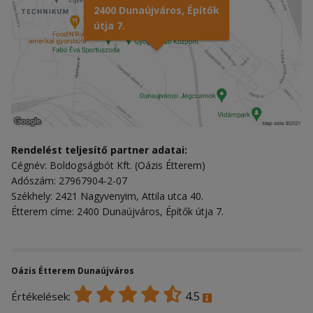
2400 Dunaújváros, Építők
útja 7.
Rendelést teljesítő partner adatai:
Cégnév: Boldogságbót Kft. (Oázis Étterem)
Adószám: 27967904-2-07
Székhely: 2421 Nagyvenyim, Attila utca 40.
Étterem címe: 2400 Dunaújváros, Építők útja 7.
Oázis Étterem Dunaújváros
4.5
Értékelések: