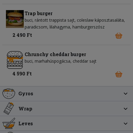
Trap burger
buci
rántott trappista sajt
coleslaw káposztasaláta
paradicsom
lilahagyma
hamburgerszósz
2 490 Ft
Chrunchy cheddar burger
buci
marhahúspogácsa
cheddar sajt
4 590 Ft
Gyros
Wrap
Leves