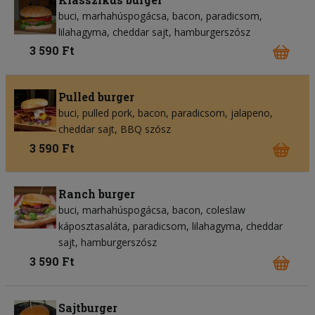
buci
marhahúspogácsa
bacon
paradicsom
lilahagyma
cheddar sajt
hamburgerszósz
3 590 Ft
Pulled burger
buci
pulled pork
bacon
paradicsom
jalapeno
cheddar sajt
BBQ szósz
3 590 Ft
Ranch burger
buci
marhahúspogácsa
bacon
coleslaw
káposztasaláta
paradicsom
lilahagyma
cheddar
sajt
hamburgerszósz
3 590 Ft
Sajtburger