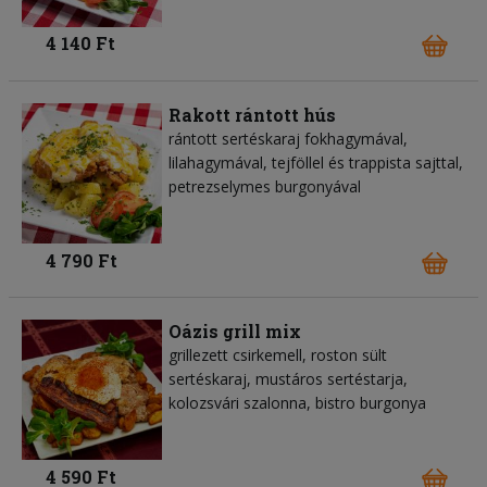
4 140 Ft
Rakott rántott hús
rántott sertéskaraj fokhagymával,
lilahagymával, tejföllel és trappista sajttal,
petrezselymes burgonyával
4 790 Ft
Oázis grill mix
grillezett csirkemell, roston sült
sertéskaraj, mustáros sertéstarja,
kolozsvári szalonna, bistro burgonya
4 590 Ft