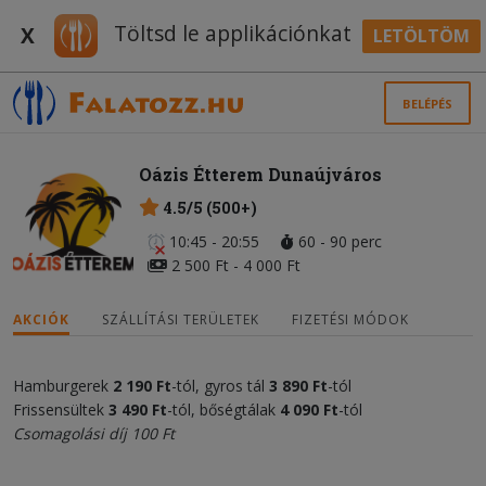
Töltsd le applikációnkat
X
LETÖLTÖM
BELÉPÉS
Oázis Étterem Dunaújváros
4.5/5 (500+)
10:45 - 20:55
60 - 90 perc
2 500 Ft - 4 000 Ft
AKCIÓK
SZÁLLÍTÁSI TERÜLETEK
FIZETÉSI MÓDOK
Hamburgerek
2 190 Ft
-tól, gyros tál
3 890 Ft
-tól
Frissensültek
3 490 Ft
-tól, bőségtálak
4 090 Ft
-tól
Csomagolási díj 100 Ft