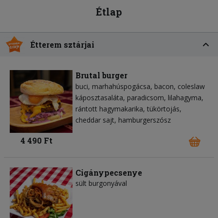
Étlap
Étterem sztárjai
Brutal burger
buci
marhahúspogácsa
bacon
coleslaw
káposztasaláta
paradicsom
lilahagyma
rántott hagymakarika
tükörtojás
cheddar sajt
hamburgerszósz
4 490 Ft
Cigánypecsenye
sült burgonyával