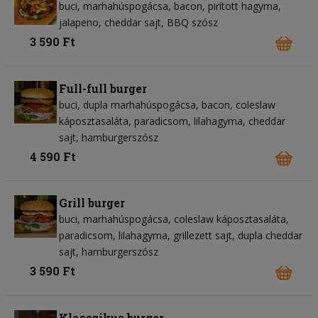
buci
marhahúspogácsa
bacon
pirított hagyma
jalapeno
cheddar sajt
BBQ szósz
3 590 Ft
Full-full burger
buci
dupla marhahúspogácsa
bacon
coleslaw
káposztasaláta
paradicsom
lilahagyma
cheddar
sajt
hamburgerszósz
4 590 Ft
Grill burger
buci
marhahúspogácsa
coleslaw káposztasaláta
paradicsom
lilahagyma
grillezett sajt
dupla cheddar
sajt
hamburgerszósz
3 590 Ft
Klasszikus burger