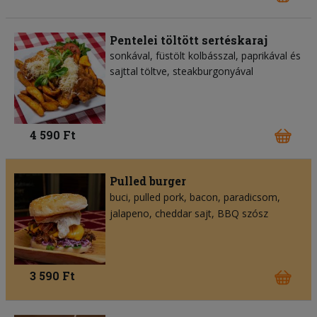
Pentelei töltött sertéskaraj
sonkával, füstölt kolbásszal, paprikával és
sajttal töltve, steakburgonyával
4 590 Ft
Pulled burger
buci
pulled pork
bacon
paradicsom
jalapeno
cheddar sajt
BBQ szósz
3 590 Ft