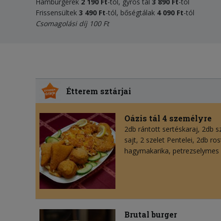
Hamburgerek
2 190 Ft
-tól, gyros tál
3 890 Ft
-tól
Frissensültek
3 490 Ft
-tól, bőségtálak
4 090 Ft
-tól
Csomagolási díj 100 Ft
Étterem sztárjai
Oázis tál 4 személyre
2db rántott sertéskaraj, 2db 
sajt, 2 szelet Pentelei, 2db ro
hagymakarika, petrezselymes b
Brutal burger