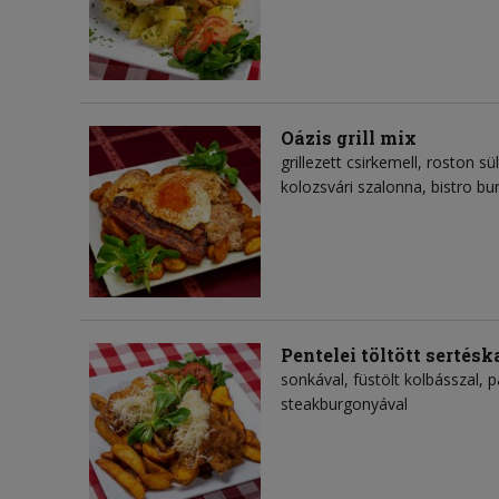
Oázis grill mix
grillezett csirkemell, roston s
kolozsvári szalonna, bistro b
Pentelei töltött sertésk
sonkával, füstölt kolbásszal, pa
steakburgonyával