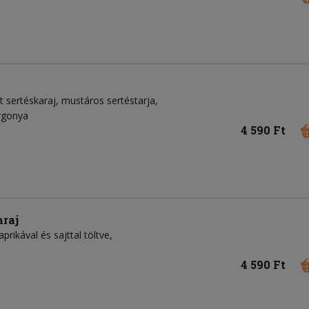
ült sertéskaraj, mustáros sertéstarja,
urgonya
4 590 Ft
araj
prikával és sajttal töltve,
4 590 Ft