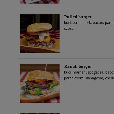
Pulled burger
buci
pulled pork
bacon
para
szósz
Ranch burger
buci
marhahúspogácsa
baco
paradicsom
lilahagyma
chedd