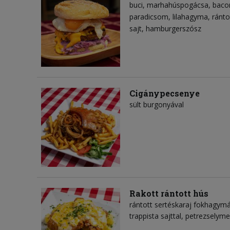
buci
marhahúspogácsa
baco
paradicsom
lilahagyma
ránto
sajt
hamburgerszósz
Cigánypecsenye
sült burgonyával
Rakott rántott hús
rántott sertéskaraj fokhagymáv
trappista sajttal, petrezselym