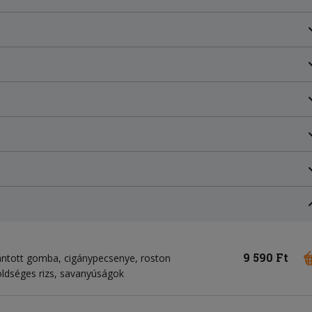
9 590 Ft
 rántott gomba, cigánypecsenye, roston
öldséges rizs, savanyúságok