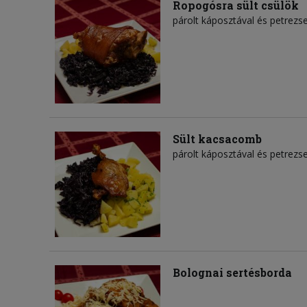
Ropogósra sült csülök
párolt káposztával és petrez
Sült kacsacomb
párolt káposztával és petrez
Bolognai sertésborda