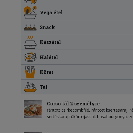
Vega étel
Snack
Készétel
Halétel
Köret
Tál
Corso tál 2 személyre
rántott csirkecombfilé, rántott ksertésaraj,
sertéskaraj tükörtojással, hasábburgonya, z