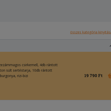
összes kategória kinyitás
szezámmagos csirkemell, 4db rántott
ston sült sertéstarja, 10db rántott
19 790 Ft
urgonya, rizi-bizi