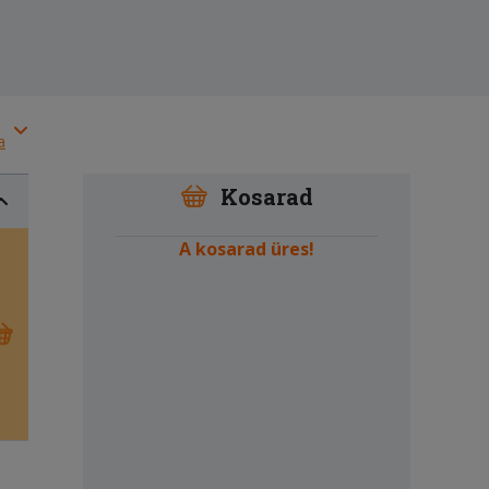
a
Kosarad
A kosarad üres!