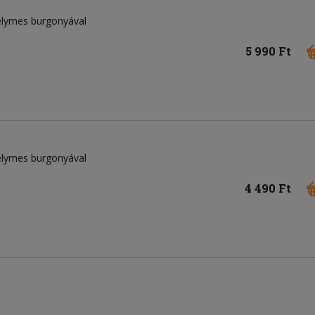
selymes burgonyával
5 990 Ft
selymes burgonyával
4 490 Ft