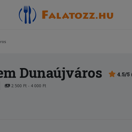
áros
rem Dunaújváros
4.5/5
2 500 Ft - 4 000 Ft