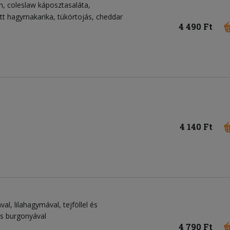
n
coleslaw káposztasaláta
tt hagymakarika
tükörtojás
cheddar
4 490 Ft
4 140 Ft
al, lilahagymával, tejföllel és
es burgonyával
4 790 Ft