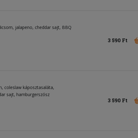
dicsom
jalapeno
cheddar sajt
BBQ
3 590 Ft
n
coleslaw káposztasaláta
ar sajt
hamburgerszósz
3 590 Ft