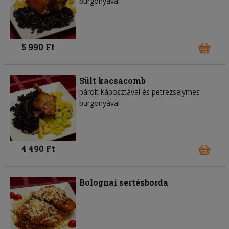
burgonyával
5 990 Ft
Sült kacsacomb
párolt káposztával és petrezselymes
burgonyával
4 490 Ft
Bolognai sertésborda