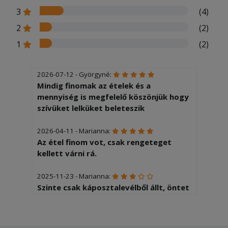
3
(4)
2
(2)
1
(2)
2026-07-12 - Györgyné:
Mindig finomak az ételek és a
mennyiség is megfelelő köszönjük hogy
szívüket lelküket beleteszik
2026-04-11 - Marianna:
Az étel finom vot, csak rengeteget
kellett várni rá.
2025-11-23 - Marianna:
Szinte csak káposztalevélből állt, öntet
olyan kevés volt, hogy nem is lehetett
észrevenni, a gyros hús is minimális
mennyiségű volt. A korábbi