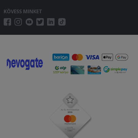
grill mix egyszerűen íztelen volt, a sült
krumpli félig volt megsütve.
KÖVESS MINKET
Anyósomnak szoktam rendelni,
többször panaszkodott a minőségre,
most már elhiszem. Gondosan vigyázok,
hogy innen ne rendeljek.
2025-06-09 - Marianna:
Finom volt, csak egyre kisebb az adag.
2025-06-04 - Györgyné:
Az ételek nagyon finomak és nem
sajnálják az adagot bőséges mindig