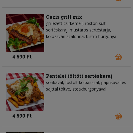
Oázis grill mix
grillezett csirkemell, roston sült
sertéskaraj, mustáros sertéstarja,
kolozsvári szalonna, bistro burgonya
4 590 Ft
Pentelei töltött sertéskaraj
sonkával, füstölt kolbásszal, paprikával és
sajttal töltve, steakburgonyával
4 590 Ft