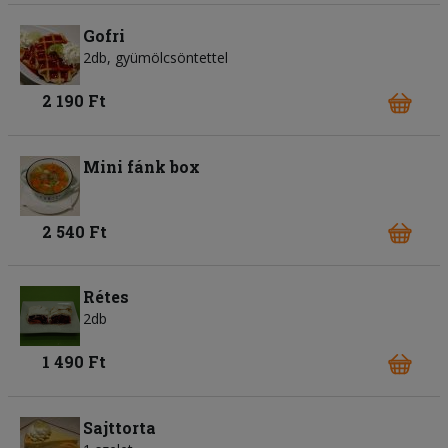
Gofri
2db, gyümölcsöntettel
2 190 Ft
Mini fánk box
2 540 Ft
Rétes
2db
1 490 Ft
Sajttorta