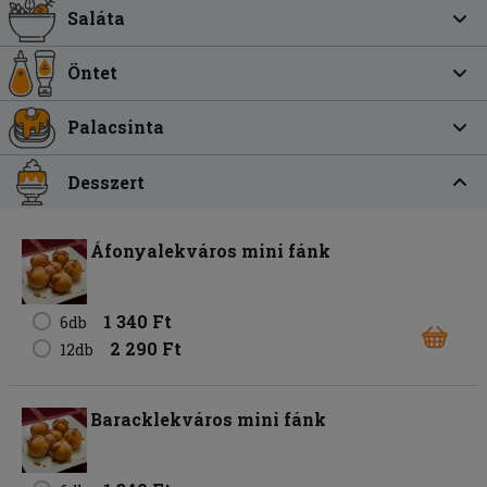
Saláta
Öntet
Palacsinta
Desszert
Áfonyalekváros mini fánk
1 340 Ft
6db
2 290 Ft
12db
Baracklekváros mini fánk