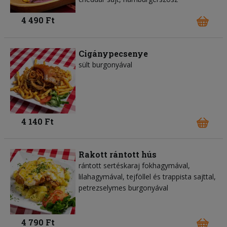
4 490 Ft
Cigánypecsenye
sült burgonyával
4 140 Ft
Rakott rántott hús
rántott sertéskaraj fokhagymával,
lilahagymával, tejföllel és trappista sajttal,
petrezselymes burgonyával
4 790 Ft