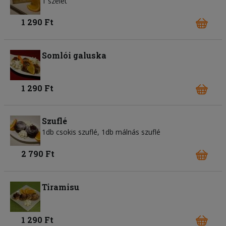
1 szelet
1 290 Ft
Somlói galuska
1 290 Ft
Szuflé
1db csokis szuflé, 1db málnás szuflé
2 790 Ft
Tiramisu
1 290 Ft