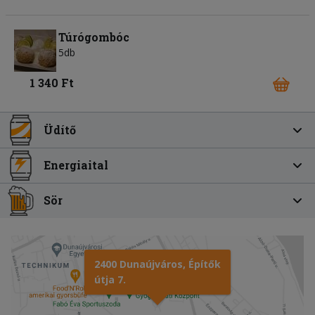
Túrógombóc
5db
1 340 Ft
Üdítő
Energiaital
Sör
2400 Dunaújváros, Építők
útja 7.