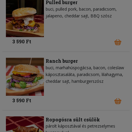
Pulled burger
buci
pulled pork
bacon
paradicsom
jalapeno
cheddar sajt
BBQ szósz
3 590 Ft
Ranch burger
buci
marhahúspogácsa
bacon
coleslaw
káposztasaláta
paradicsom
lilahagyma
cheddar sajt
hamburgerszósz
3 590 Ft
Ropogósra sült csülök
párolt káposztával és petrezselymes