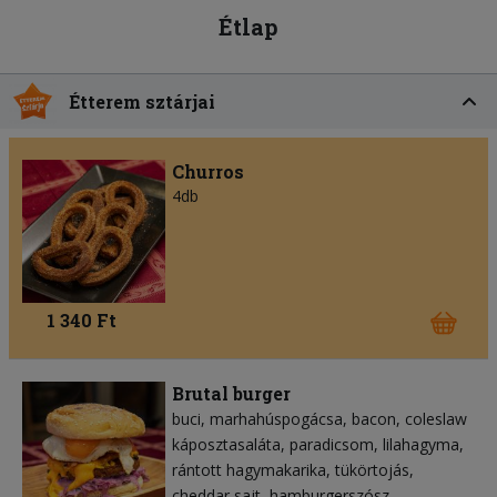
Étlap
Étterem sztárjai
Churros
4db
1 340 Ft
Brutal burger
buci
marhahúspogácsa
bacon
coleslaw
káposztasaláta
paradicsom
lilahagyma
rántott hagymakarika
tükörtojás
cheddar sajt
hamburgerszósz