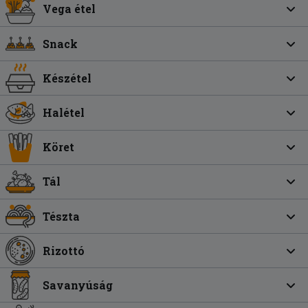
Vega étel
Snack
Készétel
Halétel
Köret
Tál
Tészta
Rizottó
Savanyúság