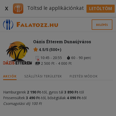
Töltsd le applikációnkat
X
LETÖLTÖM
BELÉPÉS
Oázis Étterem Dunaújváros
4.5/5 (500+)
10:45 - 20:55
60 - 90 perc
2 500 Ft - 4 000 Ft
AKCIÓK
SZÁLLÍTÁSI TERÜLETEK
FIZETÉSI MÓDOK
Hamburgerek
2 190 Ft
-tól, gyros tál
3 890 Ft
-tól
Frissensültek
3 490 Ft
-tól, bőségtálak
4 090 Ft
-tól
Csomagolási díj 100 Ft