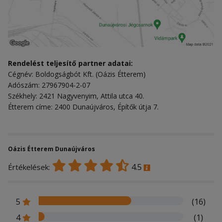
Rendelést teljesítő partner adatai:
Cégnév: Boldogságbót Kft. (Oázis Étterem)
Adószám: 27967904-2-07
Székhely: 2421 Nagyvenyim, Attila utca 40.
Étterem címe: 2400 Dunaújváros, Építők útja 7.
Oázis Étterem Dunaújváros
4.5
Értékelések:
5
(16)
4
(1)