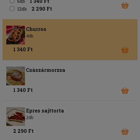
1 340 Ft
6db
2 290 Ft
12db
Churros
4db
1 340 Ft
Császármorzsa
1 340 Ft
Epres sajttorta
2db
2 290 Ft