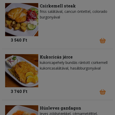
Csirkemell steak
friss salátával, cancun öntettel, colorado
burgonyával
3 540 Ft
Kukoricás jérce
kukoricapehely bundás rántott csirkemell
kukoricasalátával, hasábburgonyával
3 740 Ft
Húsleves gazdagon
leves zöldségekkel, cérnametélttel,