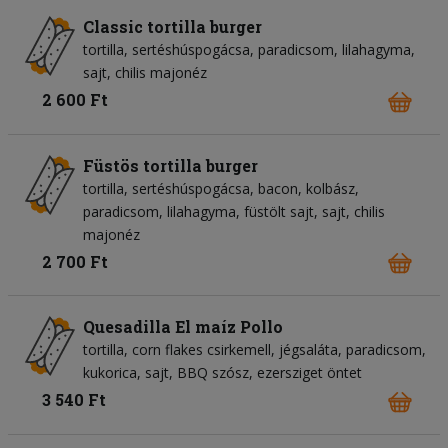
Classic tortilla burger
tortilla
sertéshúspogácsa
paradicsom
lilahagyma
sajt
chilis majonéz
2 600 Ft
Füstös tortilla burger
tortilla
sertéshúspogácsa
bacon
kolbász
paradicsom
lilahagyma
füstölt sajt
sajt
chilis
majonéz
2 700 Ft
Quesadilla El maíz Pollo
tortilla
corn flakes csirkemell
jégsaláta
paradicsom
kukorica
sajt
BBQ szósz
ezersziget öntet
3 540 Ft