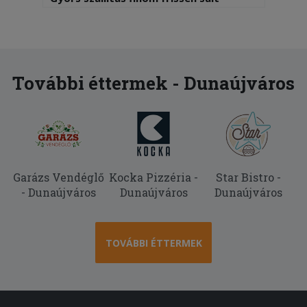
ételeket kaptunk a krumpli is ropogós
volt és jó meleg... köszönjük!
2025-06-20 - :
Minden rendben volt! Köszönöm
További éttermek - Dunaújváros
Garázs Vendéglő
Kocka Pizzéria -
Star Bistro -
- Dunaújváros
Dunaújváros
Dunaújváros
TOVÁBBI ÉTTERMEK