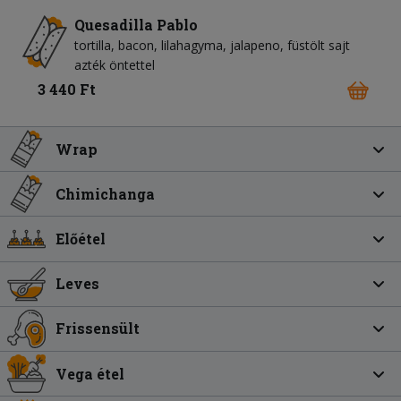
Quesadilla Pablo
tortilla
bacon
lilahagyma
jalapeno
füstölt sajt
azték öntettel
3 440 Ft
Wrap
Chimichanga
Előétel
Leves
Frissensült
Vega étel