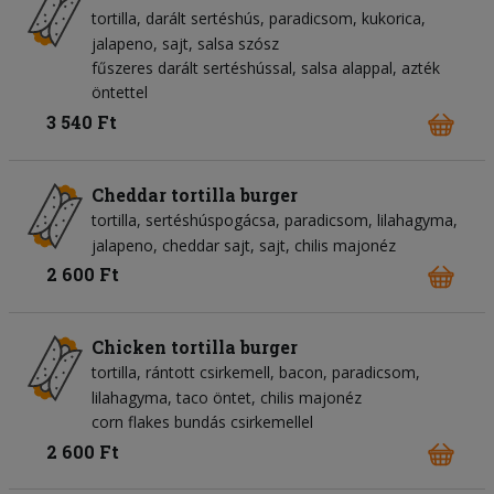
tortilla
darált sertéshús
paradicsom
kukorica
jalapeno
sajt
salsa szósz
fűszeres darált sertéshússal, salsa alappal, azték
öntettel
3 540 Ft
Cheddar tortilla burger
tortilla
sertéshúspogácsa
paradicsom
lilahagyma
jalapeno
cheddar sajt
sajt
chilis majonéz
2 600 Ft
Chicken tortilla burger
tortilla
rántott csirkemell
bacon
paradicsom
lilahagyma
taco öntet
chilis majonéz
corn flakes bundás csirkemellel
2 600 Ft