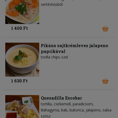
sertéshúsból
1 400 Ft
Pikáns sajtkrémleves jalapeno
paprikával
torilla chips-szel
1 630 Ft
Quesadilla Escobar
tortilla
csirkemell
paradicsom
lilahagyma
bab
kukorica
jalapeno
salsa
szósz