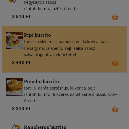
négysajtos szósz
rántott burrito, azték öntettel
3 540 Ft
Pipi burrito
tortilla
csirkemell
paradicsom
kukorica
bab
lilahagyma
jalapeno
sajt
salsa szósz
salsa alappal, azték öntettel
3 440 Ft
Poncho burrito
tortilla
darált sertéshús
kukorica
sajt
rántott burrito, fűszeres darált sertéshússal, azték
öntettel
3 340 Ft
Rancheros burrito