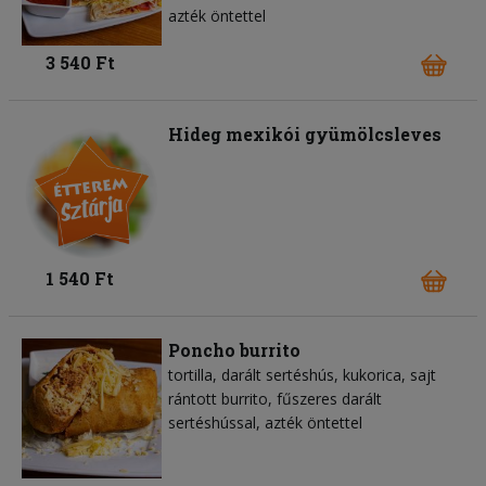
azték öntettel
3 540 Ft
Hideg mexikói gyümölcsleves
1 540 Ft
Poncho burrito
tortilla
darált sertéshús
kukorica
sajt
rántott burrito, fűszeres darált
sertéshússal, azték öntettel