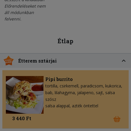
Előrendeléseket nem
áll módunkban
felvenni.
Étlap
Étterem sztárjai
Pipi burrito
tortilla
csirkemell
paradicsom
kukorica
bab
lilahagyma
jalapeno
sajt
salsa
szósz
salsa alappal, azték öntettel
3 440 Ft