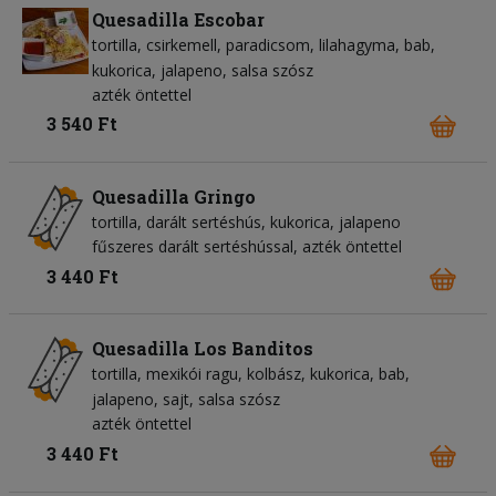
Quesadilla Escobar
tortilla
csirkemell
paradicsom
lilahagyma
bab
kukorica
jalapeno
salsa szósz
azték öntettel
3 540 Ft
Quesadilla Gringo
tortilla
darált sertéshús
kukorica
jalapeno
fűszeres darált sertéshússal, azték öntettel
3 440 Ft
Quesadilla Los Banditos
tortilla
mexikói ragu
kolbász
kukorica
bab
jalapeno
sajt
salsa szósz
azték öntettel
3 440 Ft