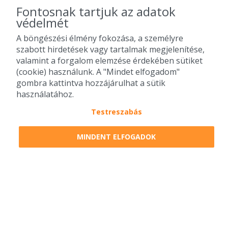
Fontosnak tartjuk az adatok
védelmét
A böngészési élmény fokozása, a személyre
szabott hirdetések vagy tartalmak megjelenítése,
valamint a forgalom elemzése érdekében sütiket
(cookie) használunk. A "Mindet elfogadom"
gombra kattintva hozzájárulhat a sütik
használatához.
Testreszabás
2010-2026 Copyright - Falatozz.hu - Diston-line Kft.
MINDENT ELFOGADOK
Pizza, gyros, hamburger, menük kedvező áron, egy helyen az összes
étterem ajánlata.
0
tétel a kosárban
Megrendelem
Megrendelem
0 Ft