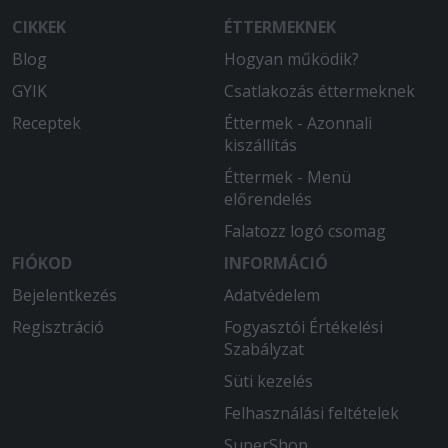
CIKKEK
ÉTTERMEKNEK
Blog
Hogyan működik?
GYIK
Csatlakozás éttermeknek
Receptek
Éttermek - Azonnali
kiszállítás
Éttermek - Menü
előrendelés
Falatozz logó csomag
FIÓKOD
INFORMÁCIÓ
Bejelentkezés
Adatvédelem
Regisztráció
Fogyasztói Értékelési
Szabályzat
Süti kezelés
Felhasználási feltételek
SuperShop