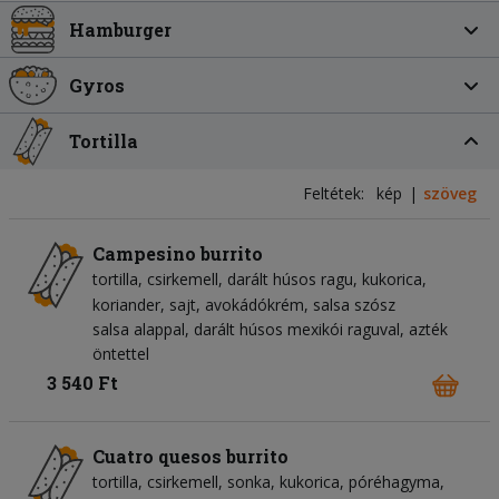
Hamburger
Gyros
Tortilla
Feltétek:
kép
szöveg
Campesino burrito
tortilla
csirkemell
darált húsos ragu
kukorica
koriander
sajt
avokádókrém
salsa szósz
salsa alappal, darált húsos mexikói raguval, azték
öntettel
3 540 Ft
Cuatro quesos burrito
tortilla
csirkemell
sonka
kukorica
póréhagyma