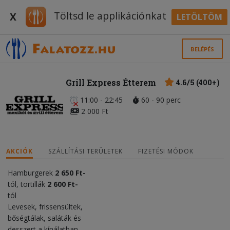
Töltsd le applikációnkat
X
LETÖLTÖM
BELÉPÉS
Grill Express Étterem
4.6/5 (400+)
11:00 - 22:45
60 - 90 perc
2 000 Ft
AKCIÓK
SZÁLLÍTÁSI TERÜLETEK
FIZETÉSI MÓDOK
Hamburgerek
2 650 Ft-
tól, tortillák
2 600 Ft-
tól
Levesek, frissensültek,
bőségtálak, saláták és
desszert a kínálatban