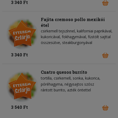
3 340 Ft
Fajita cremoso pollo mexikói
étel
csirkemell tejszínnel, kaliforniai paprikával,
kukoricával, fokhagymával, füstölt sajttal
összesütve, steakburgonyával
3 340 Ft
Cuatro quesos burrito
tortilla
csirkemell
sonka
kukorica
póréhagyma
négysajtos szósz
rántott burrito, azték öntettel
3 540 Ft