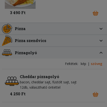
3 490 Ft
Pizza
Pizza szendvics
Pizzagolyó
Feltétek:
kép
szöveg
Cheddar pizzagolyó
bacon
cheddar sajt
füstölt sajt
sajt
12db, választható öntettel
4 250 Ft