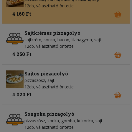
12db, választható öntettel
4 160 Ft
Sajtkrémes pizzagolyó
sajtkrém
sonka
bacon
lilahagyma
sajt
12db, választható öntettel
4 250 Ft
Sajtos pizzagolyó
pizzaszósz
sajt
12db, választható öntettel
4 020 Ft
Songoku pizzagolyó
pizzaszósz
sonka
gomba
kukorica
sajt
12db, választható öntettel