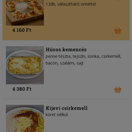
12db, választható öntettel
4 160 Ft
Húsos kemencés
penne tészta
tejszín
sonka
csirkemell
bacon
szalámi
sajt
4 380 Ft
Kijevi csirkemell
köret nélkül