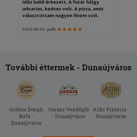
időn belül érkezett. A futár hölgy
udvarias, kedves volt. A pizza, amit
választottam nagyon finom volt.
2026-06-24 - Judit:
A gyerekek nagyon finomnak találták a
Sobéku és Dunaújváros pizzákat, amik
forrón érkeztek ki Nagyvenyimre. A
pizzák és a kiszállítás díja is rendben
van. Köszönjük!
További éttermek - Dunaújváros
2026-05-21 - :
Igen finom volt
2026-05-04 - :
Nagyon finom,jó volt.
Golden Dough
Garázs Vendéglő
Alibi Pizzéria -
Büfé -
- Dunaújváros
Dunaújváros
2026-03-09 - Szabina:
Dunaújváros
Nagyon finom volt!