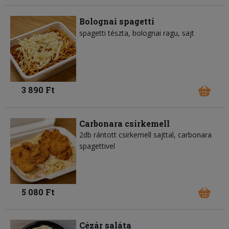
Bolognai spagetti
spagetti tészta
bolognai ragu
sajt
3 890 Ft
Carbonara csirkemell
2db rántott csirkemell sajttal, carbonara
spagettivel
5 080 Ft
Cézár saláta