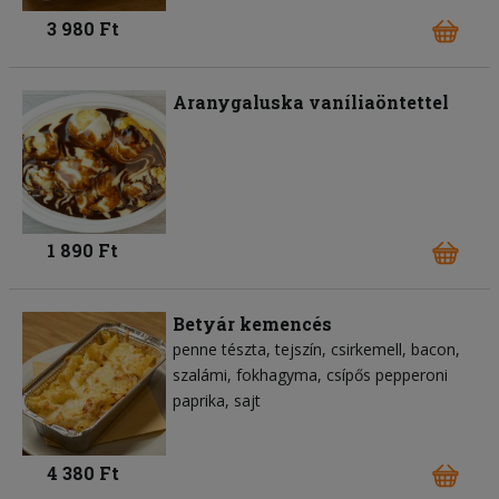
3 980 Ft
Aranygaluska vaníliaöntettel
1 890 Ft
Betyár kemencés
penne tészta
tejszín
csirkemell
bacon
szalámi
fokhagyma
csípős pepperoni
paprika
sajt
4 380 Ft