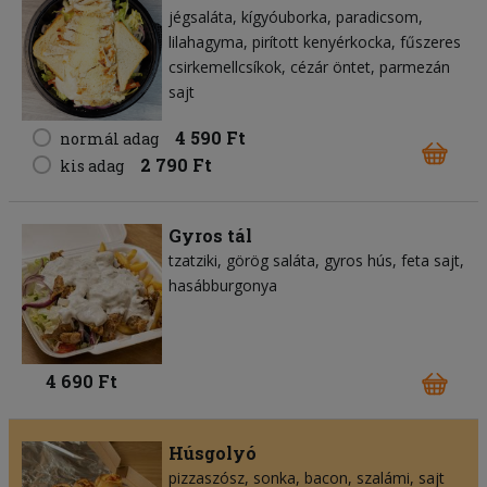
jégsaláta
kígyóuborka
paradicsom
lilahagyma
pirított kenyérkocka
fűszeres
csirkemellcsíkok
cézár öntet
parmezán
sajt
4 590 Ft
normál adag
2 790 Ft
kis adag
Gyros tál
tzatziki
görög saláta
gyros hús
feta sajt
hasábburgonya
4 690 Ft
Húsgolyó
pizzaszósz
sonka
bacon
szalámi
sajt