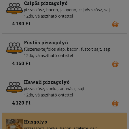
Csípős pizzagolyó
pizzaszósz
bacon
jalapeno
csípős szósz
sajt
12db, választható öntettel
4 180 Ft
Füstös pizzagolyó
fűszeres-tejfölös alap
bacon
füstölt sajt
sajt
12db, választható öntettel
4 160 Ft
Hawaii pizzagolyó
pizzaszósz
sonka
ananász
sajt
12db, választható öntettel
4 120 Ft
Húsgolyó
pizzaszósz
sonka
bacon
szalámi
sajt