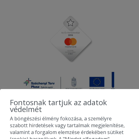
2025-06-15 - Tamás:
Szállítási idő több mint másfél óra volt,
amúgy ízlett.
2025-06-10 - sylvia:
Köszönöm a gyors kiszállitást.
Fontosnak tartjuk az adatok
védelmét
A böngészési élmény fokozása, a személyre
2010-2026 Copyright - Falatozz.hu - Diston-line Kft.
szabott hirdetések vagy tartalmak megjelenítése,
valamint a forgalom elemzése érdekében sütiket
Pizza, gyros, hamburger, menük kedvező áron, egy helyen az összes
(cookie) használunk. A "Mindet elfogadom"