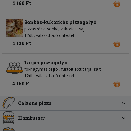
4 160 Ft
Sonkás-kukoricás pizzagolyó
pizzaszósz
sonka
kukorica
sajt
12db, választható öntettel
4 120 Ft
Tarjás pizzagolyó
fokhagymás tejföl
füstölt-főtt tarja
sajt
12db, választható öntettel
4 160 Ft
Calzone pizza
Hamburger