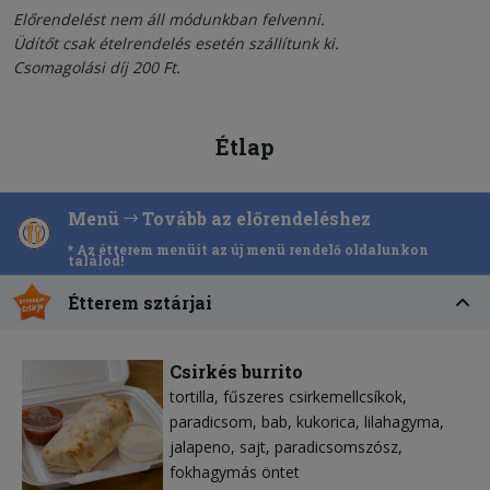
Előrendelést nem áll módunkban felvenni.
Üdítőt csak ételrendelés esetén szállítunk ki.
Csomagolási díj 200 Ft.
Étlap
Menü
Tovább az előrendeléshez
* Az étterem menüit az új menü rendelő oldalunkon
találod!
Étterem sztárjai
Csirkés burrito
tortilla
fűszeres csirkemellcsíkok
paradicsom
bab
kukorica
lilahagyma
jalapeno
sajt
paradicsomszósz
fokhagymás öntet