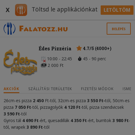
Töltsd le applikációnkat
X
LETÖLTÖM
BELÉPÉS
Édes Pizzéria
4.7/5 (4000+)
10:00 - 22:45
45 - 90 perc
2 000 Ft
AKCIÓK
SZÁLLÍTÁSI TERÜLETEK
FIZETÉSI MÓDOK
ISMER
26cm-es pizza
2 450
Ft-tól, 32cm-es pizza
3 55
0 Ft-
tól, 50cm-es
pizza
7 050
Ft
-tól, pizzagolyók
4
120 Ft
-tól, pizza szendvicsek
3
590 Ft
-tól
Gyros tál
4 690 Ft
-ért, quesadillák
4
35
0 Ft
-ért, burritok
3 980 Ft
-
tól, wrapek
3 890 Ft
-tól