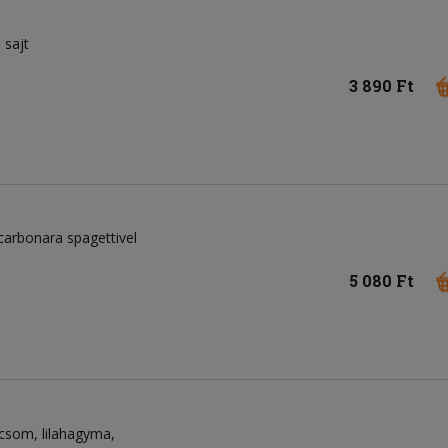
sajt
3 890 Ft
 carbonara spagettivel
5 080 Ft
icsom
lilahagyma