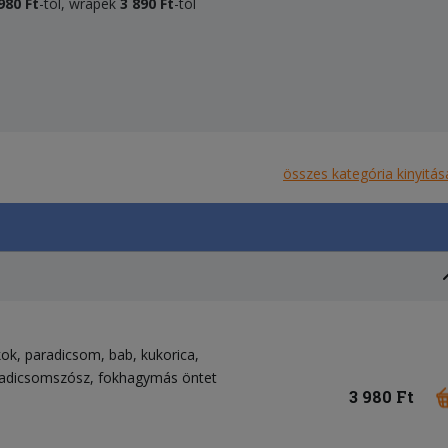
980 Ft
-tól, wrapek
3 890 Ft
-tól
összes kategória kinyitás
kok
paradicsom
bab
kukorica
adicsomszósz
fokhagymás öntet
3 980 Ft