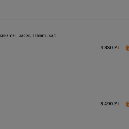
sirkemell
bacon
szalámi
sajt
4 380 Ft
3 490 Ft