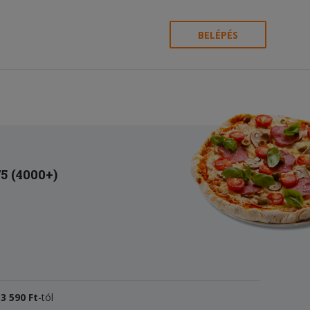
BELÉPÉS
/5 (4000+)
k
3
590 Ft
-tól