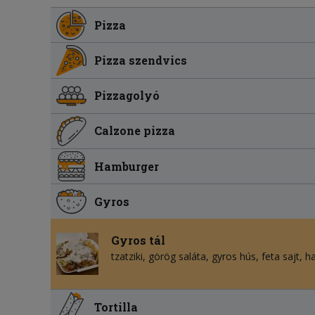
Pizza
Pizza szendvics
Pizzagolyó
Calzone pizza
Hamburger
Gyros
Gyros tál
tzatziki
görög saláta
gyros hús
feta sajt
h
Tortilla