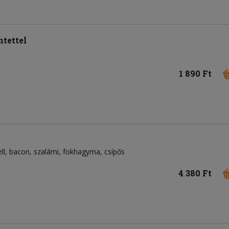
tettel
1 890 Ft
ll
bacon
szalámi
fokhagyma
csípős
4 380 Ft