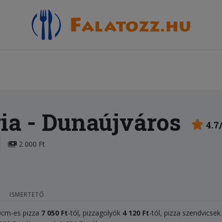
ia
- Dunaújváros
4.7
2 000 Ft
ISMERTETŐ
50cm-es pizza
7 050
Ft
-tól, pizzagolyók
4
120 Ft
-tól, pizza szendvicse