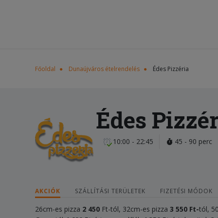
Főoldal
Dunaújváros ételrendelés
Édes Pizzéria
Édes Pizzér
10:00 - 22:45
45 - 90 perc
AKCIÓK
SZÁLLÍTÁSI TERÜLETEK
FIZETÉSI MÓDOK
26cm-es pizza
2 450
Ft-tól, 32cm-es pizza
3 55
0 Ft-
tól, 