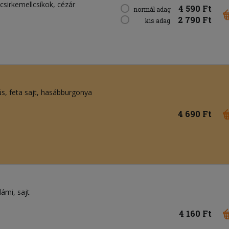
csirkemellcsíkok
cézár
4 590 Ft
normál adag
2 790 Ft
kis adag
ús
feta sajt
hasábburgonya
4 690 Ft
lámi
sajt
4 160 Ft