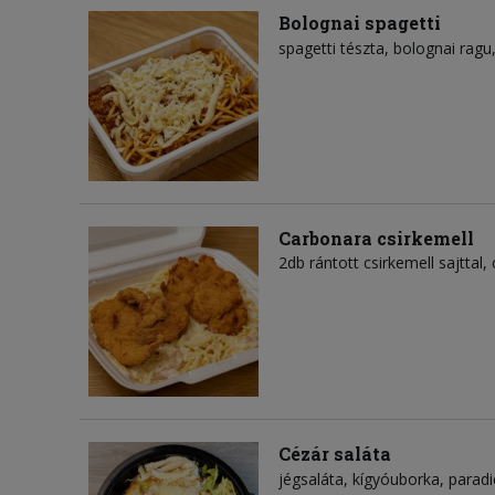
Bolognai spagetti
spagetti tészta
bolognai ragu
Carbonara csirkemell
2db rántott csirkemell sajttal,
Cézár saláta
jégsaláta
kígyóuborka
parad