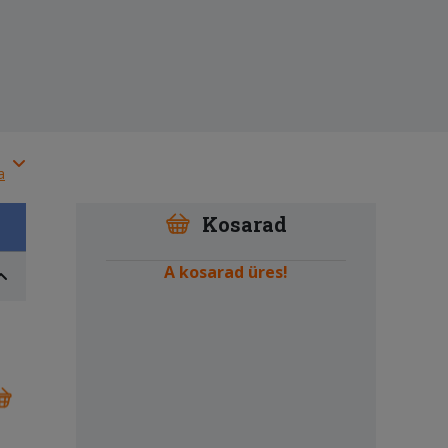
a
Kosarad
A kosarad üres!