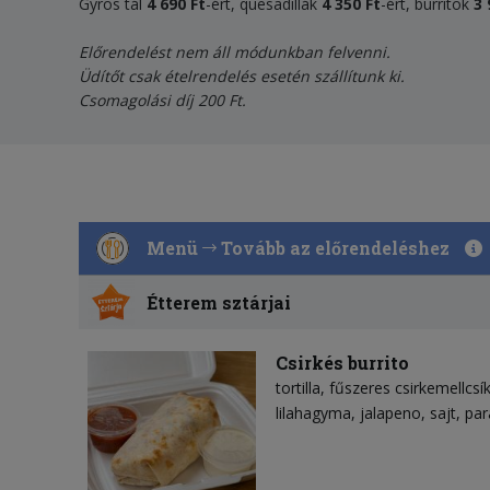
Gyros tál
4 690 Ft
-ért, quesadillák
4
35
0 Ft
-ért, burritok
3 
Előrendelést nem áll módunkban felvenni.
Üdítőt csak ételrendelés esetén szállítunk ki.
Csomagolási díj 200 Ft.
Menü
Tovább az előrendeléshez
Étterem sztárjai
Csirkés burrito
tortilla
fűszeres csirkemellcsí
lilahagyma
jalapeno
sajt
par