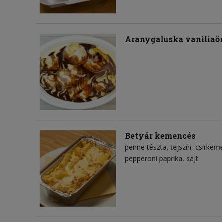
Aranygaluska vaníliaön
Betyár kemencés
penne tészta
tejszín
csirkeme
pepperoni paprika
sajt