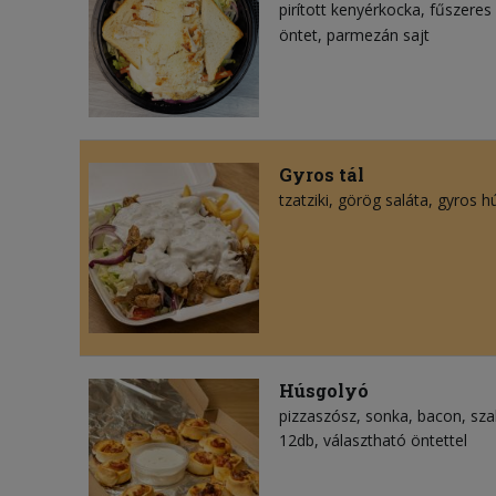
pirított kenyérkocka
fűszeres 
öntet
parmezán sajt
Gyros tál
tzatziki
görög saláta
gyros h
Húsgolyó
pizzaszósz
sonka
bacon
sza
12db, választható öntettel