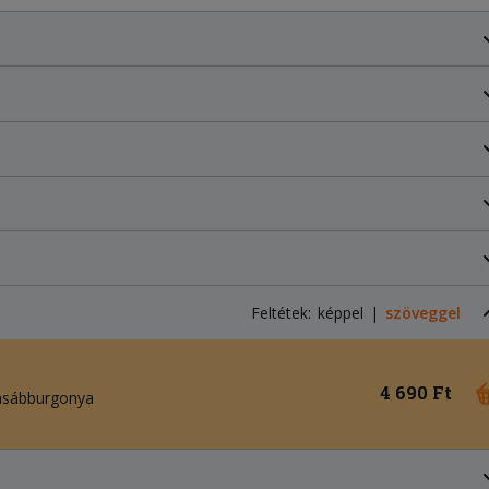
Feltétek:
képpel
szöveggel
4 690 Ft
asábburgonya