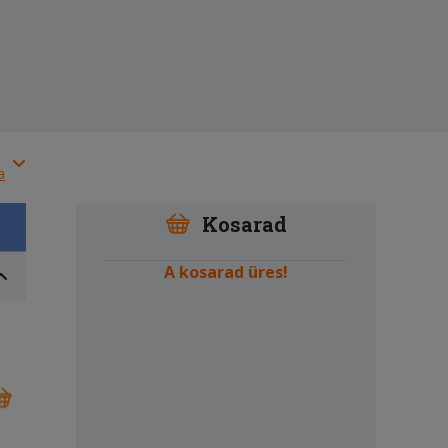
a
Kosarad
A kosarad üres!