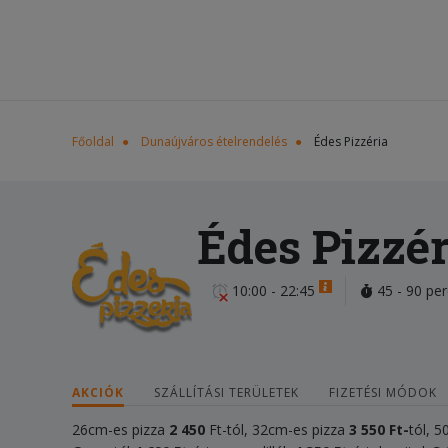
Főoldal
Dunaújváros ételrendelés
Édes Pizzéria
Édes Pizzér
10:00 - 22:45
45 - 90 per
AKCIÓK
SZÁLLÍTÁSI TERÜLETEK
FIZETÉSI MÓDOK
26cm-es pizza
2 450
Ft-tól, 32cm-es pizza
3 55
0 Ft-
tól, 