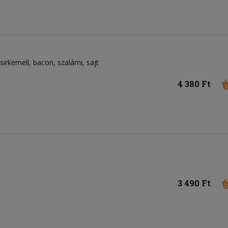
sirkemell
bacon
szalámi
sajt
4 380 Ft
3 490 Ft