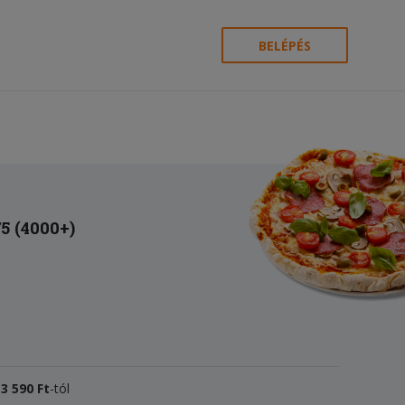
BELÉPÉS
/5 (4000+)
k
3
590 Ft
-tól