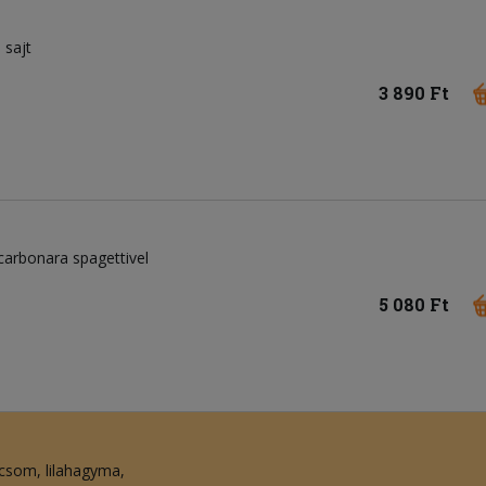
sajt
3 890 Ft
 carbonara spagettivel
5 080 Ft
icsom
lilahagyma