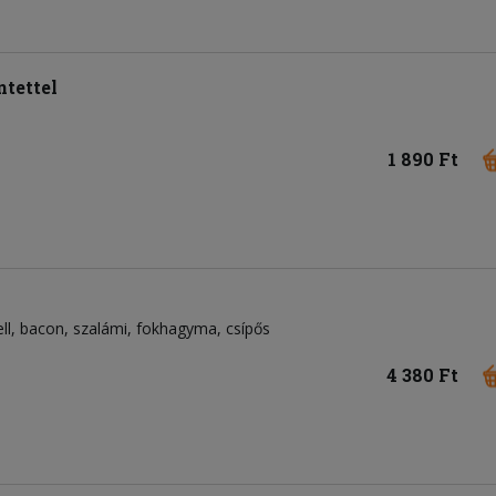
tettel
1 890 Ft
ll
bacon
szalámi
fokhagyma
csípős
4 380 Ft