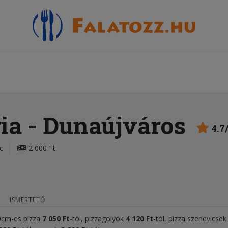
ia
- Dunaújváros
4.7
c
2 000 Ft
ISMERTETŐ
50cm-es pizza
7 050
Ft
-tól, pizzagolyók
4
120 Ft
-tól, pizza szendvicse