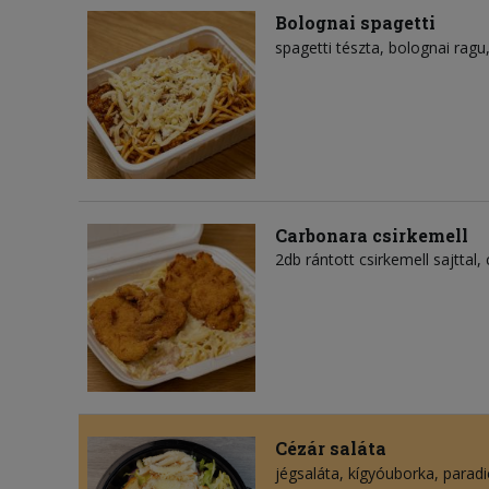
Bolognai spagetti
spagetti tészta
bolognai ragu
Carbonara csirkemell
2db rántott csirkemell sajttal,
Cézár saláta
jégsaláta
kígyóuborka
parad