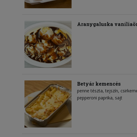
Aranygaluska vaníliaön
Betyár kemencés
penne tészta
tejszín
csirkeme
pepperoni paprika
sajt