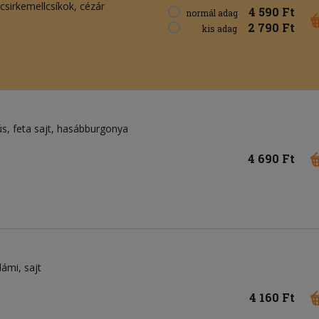
csirkemellcsíkok
cézár
4 590 Ft
normál adag
2 790 Ft
kis adag
ús
feta sajt
hasábburgonya
4 690 Ft
lámi
sajt
4 160 Ft