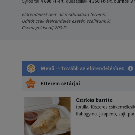
Gyros tál
4 690 Ft
-ért, quesadillák
4
35
0 Ft
-ért, burritok
3 
Előrendelést nem áll módunkban felvenni.
Üdítőt csak ételrendelés esetén szállítunk ki.
Csomagolási díj 200 Ft.
Menü
Tovább az előrendeléshez
Étterem sztárjai
Csirkés burrito
tortilla
fűszeres csirkemellcsí
lilahagyma
jalapeno
sajt
par