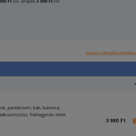
980 Ft
-tól, wrapek
3 890 Ft
-tól
összes kategória kinyitás
kok
paradicsom
bab
kukorica
adicsomszósz
fokhagymás öntet
3 980 Ft