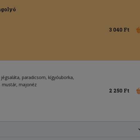
agolyó
3 040 Ft
jégsaláta
paradicsom
kígyóuborka
mustár
majonéz
2 250 Ft