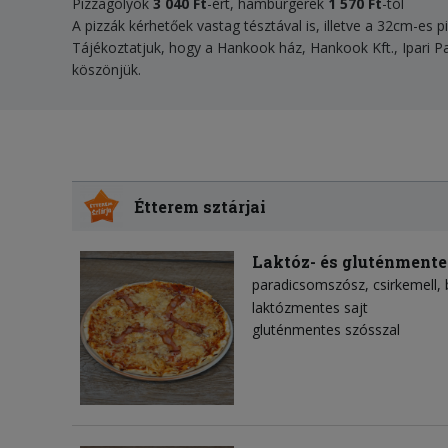
Pizzagolyók
3 04
0 Ft
-ért, hamburgerek
1 570 Ft
-tól
A pizzák kérhetőek vastag tésztával is, illetve a 32cm-es p
Tájékoztatjuk, hogy a Hankook ház, Hankook Kft., Ipari P
köszönjük.
Étterem sztárjai
Laktóz- és gluténmente
paradicsomszósz
csirkemell
laktózmentes sajt
gluténmentes szósszal