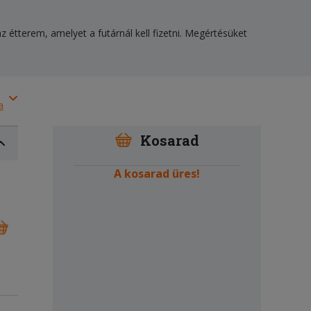
z étterem, amelyet a futárnál kell fizetni. Megértésüket
a
Kosarad
A kosarad üres!