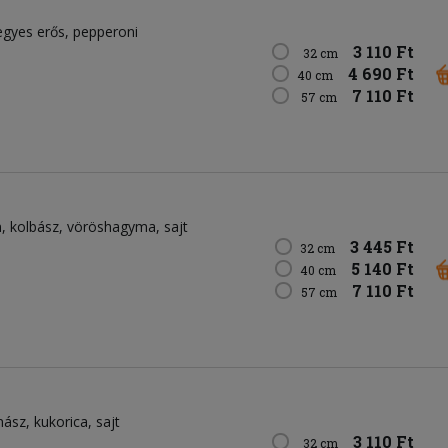
egyes erős
pepperoni
3 110 Ft
32 cm
4 690 Ft
40 cm
7 110 Ft
57 cm
n
kolbász
vöröshagyma
sajt
3 445 Ft
32 cm
5 140 Ft
40 cm
7 110 Ft
57 cm
nász
kukorica
sajt
3 110 Ft
32 cm