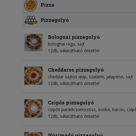
Pizza
Pizzagolyó
Bolognai pizzagolyó
bolognai ragu
sajt
12db, választható öntettel
Cheddaros pizzagolyó
cheddar sajtos alap
szalámi
jalapeno
sajt
12db, választható öntettel
Csípős pizzagolyó
csípős paradicsomszósz
sonka
bacon
csíp
12db, választható öntettel
Húsimádó pizzagolyó