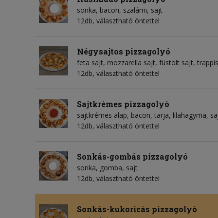
sonka
bacon
szalámi
sajt
12db, választható öntettel
Négysajtos pizzagolyó
feta sajt
mozzarella sajt
füstölt sajt
trappis
12db, választható öntettel
Sajtkrémes pizzagolyó
sajtkrémes alap
bacon
tarja
lilahagyma
sa
12db, választható öntettel
Sonkás-gombás pizzagolyó
sonka
gomba
sajt
12db, választható öntettel
Sonkás-kukoricás pizzagolyó