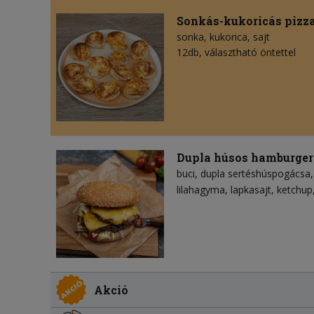
Sonkás-kukoricás pizz
sonka
kukorica
sajt
12db, választható öntettel
Dupla húsos hamburger
buci
dupla sertéshúspogácsa
lilahagyma
lapkasajt
ketchup
Akció