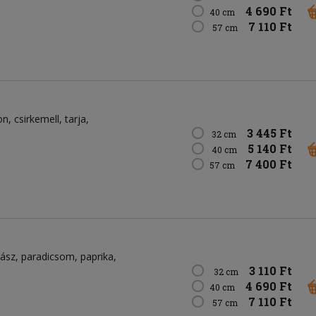
4 690 Ft
40 cm
7 110 Ft
57 cm
on
csirkemell
tarja
3 445 Ft
32 cm
5 140 Ft
40 cm
7 400 Ft
57 cm
bász
paradicsom
paprika
3 110 Ft
32 cm
4 690 Ft
40 cm
7 110 Ft
57 cm