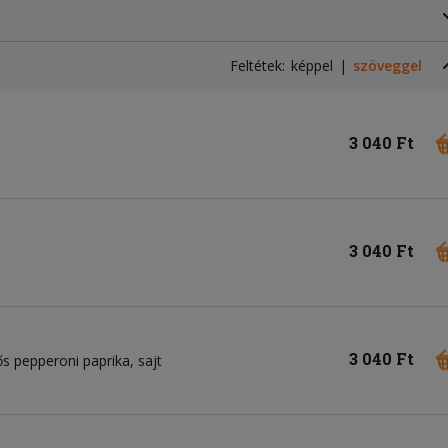
Feltétek:
képpel
szöveggel
3 040 Ft
3 040 Ft
3 040 Ft
ős pepperoni paprika
sajt