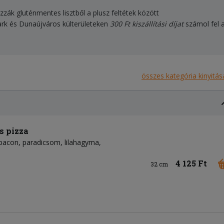
izzák gluténmentes lisztből a plusz feltétek között
ark és Dunaújváros külterületeken
300 Ft kiszállítási díjat
számol fel a
összes kategória kinyitás
s pizza
bacon
paradicsom
lilahagyma
4 125 Ft
32 cm