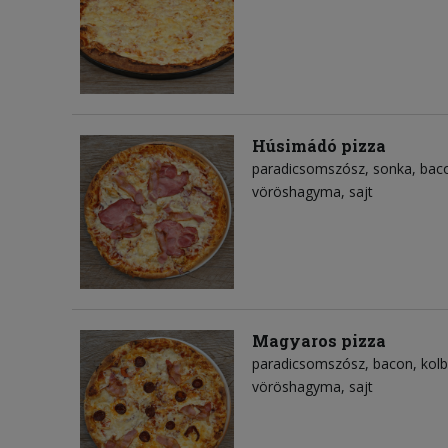
Húsimádó pizza
paradicsomszósz
sonka
bac
vöröshagyma
sajt
Magyaros pizza
paradicsomszósz
bacon
kol
vöröshagyma
sajt