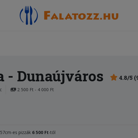
a
- Dunaújváros
4.8/5 
c
2 500 Ft - 4 000 Ft
, 57cm-es
pizzák
6 50
0 Ft
-tól