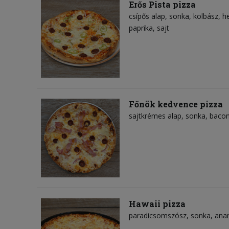
Erős Pista pizza
csípős alap
sonka
kolbász
h
paprika
sajt
Főnök kedvence pizza
sajtkrémes alap
sonka
baco
Hawaii pizza
paradicsomszósz
sonka
ana