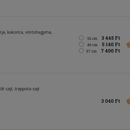
rja
kukorica
vöröshagyma
3 445 Ft
32 cm
5 140 Ft
40 cm
7 400 Ft
57 cm
ölt sajt
trappista sajt
3 040 Ft