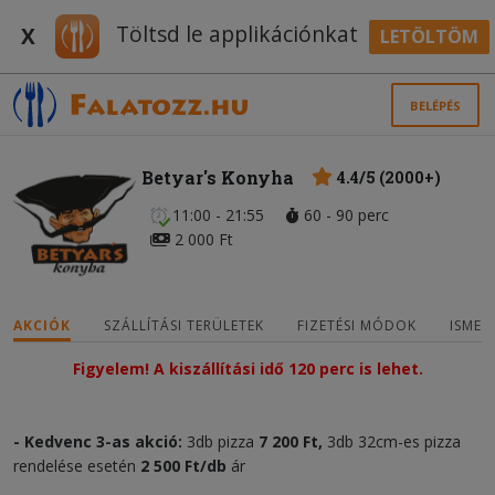
Töltsd le applikációnkat
X
LETÖLTÖM
BELÉPÉS
Betyar's Konyha
4.4/5 (2000+)
11:00 - 21:55
60 - 90 perc
2 000 Ft
AKCIÓK
SZÁLLÍTÁSI TERÜLETEK
FIZETÉSI MÓDOK
ISMER
Figyelem! A kiszállítási idő 120 perc is lehet.
- Kedvenc 3-as akció:
3db pizza
7 200 Ft,
3db 32cm-es pizza
rendelése esetén
2 500 Ft/db
ár