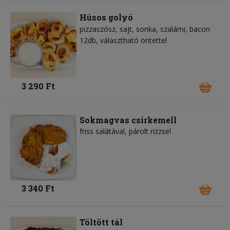
Húsos golyó
pizzaszósz
sajt
sonka
szalámi
bacon
12db, választható öntettel
3 290 Ft
Sokmagvas csirkemell
friss salátával, párolt rizzsel
3 340 Ft
Töltött tál