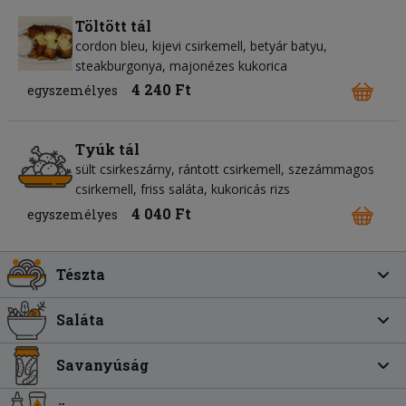
Töltött tál
cordon bleu, kijevi csirkemell, betyár batyu,
steakburgonya, majonézes kukorica
4 240 Ft
egyszemélyes
Tyúk tál
sült csirkeszárny, rántott csirkemell, szezámmagos
csirkemell, friss saláta, kukoricás rizs
4 040 Ft
egyszemélyes
Tészta
Saláta
Savanyúság