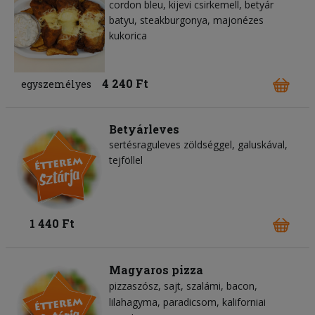
cordon bleu, kijevi csirkemell, betyár
batyu, steakburgonya, majonézes
kukorica
4 240 Ft
egyszemélyes
Betyárleves
sertésraguleves zöldséggel, galuskával,
tejföllel
1 440 Ft
Magyaros pizza
pizzaszósz
sajt
szalámi
bacon
lilahagyma
paradicsom
kaliforniai