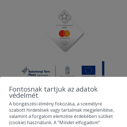
Fontosnak tartjuk az adatok
védelmét
A böngészési élmény fokozása, a személyre
2010-2026 Copyright - Falatozz.hu - Diston-line Kft.
szabott hirdetések vagy tartalmak megjelenítése,
valamint a forgalom elemzése érdekében sütiket
Pizza, gyros, hamburger, menük kedvező áron, egy helyen az összes
(cookie) használunk. A "Mindet elfogadom"
étterem ajánlata.