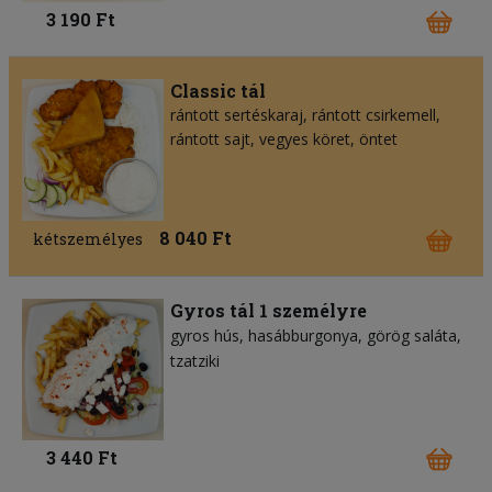
3 190 Ft
Classic tál
rántott sertéskaraj, rántott csirkemell,
rántott sajt, vegyes köret, öntet
8 040 Ft
kétszemélyes
Gyros tál 1 személyre
gyros hús
hasábburgonya
görög saláta
tzatziki
3 440 Ft