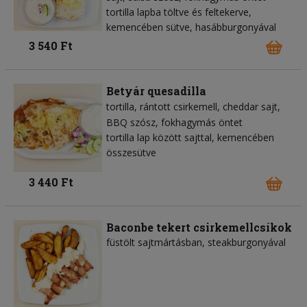
tortilla lapba töltve és feltekerve,
kemencében sütve, hasábburgonyával
3 540 Ft
Betyár quesadilla
tortilla
rántott csirkemell
cheddar sajt
BBQ szósz
fokhagymás öntet
tortilla lap között sajttal, kemencében
összesütve
3 440 Ft
Baconbe tekert csirkemellcsíkok
füstölt sajtmártásban, steakburgonyával