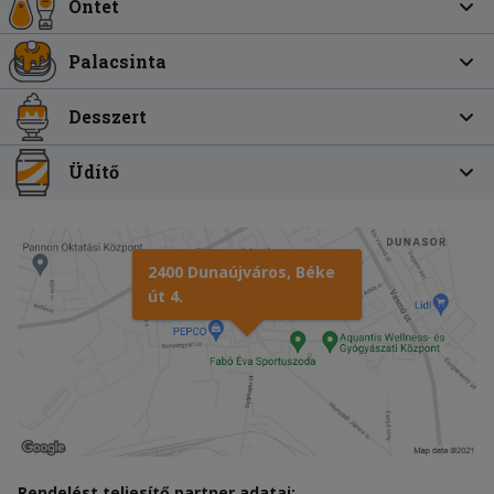
Öntet
Palacsinta
Desszert
Üdítő
2400 Dunaújváros, Béke
út 4.
Rendelést teljesítő partner adatai: