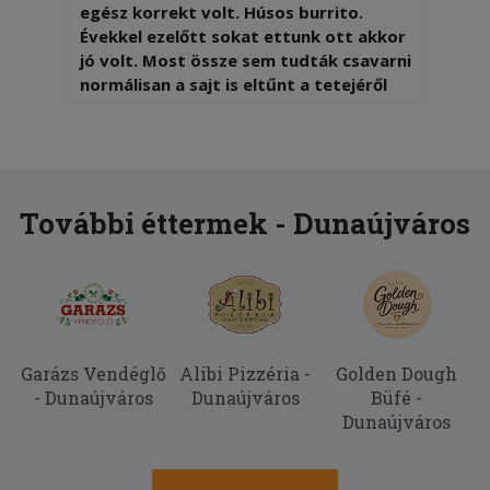
egész korrekt volt. Húsos burrito.
Évekkel ezelőtt sokat ettunk ott akkor
jó volt. Most össze sem tudták csavarni
normálisan a sajt is eltűnt a tetejéről
pedig a képeken így szerepel, ehető
volt de sokkal jobb burritok vannak a
városban !2 Többet innen sem
rendelünk )
További éttermek - Dunaújváros
2025-10-26 - Marianna:
A palacsinta finom volt, a futár pontos
és udvarias.
Garázs Vendéglő
Alibi Pizzéria -
Golden Dough
- Dunaújváros
Dunaújváros
Büfé -
Dunaújváros