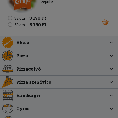
paprika
3 190 Ft
32 cm
5 790 Ft
50 cm
Akció
Pizza
Pizzagolyó
Pizza szendvics
Hamburger
Gyros