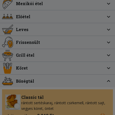
Mexikói étel
Előétel
Leves
Frissensült
Grill étel
Köret
Bőségtál
Classic tál
rántott sertéskaraj, rántott csirkemell, rántott sajt,
vegyes köret, öntet