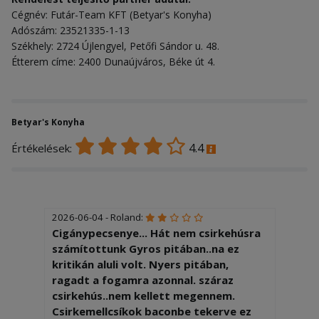
Cégnév: Futár-Team KFT (Betyar's Konyha)
Adószám: 23521335-1-13
Székhely: 2724 Újlengyel, Petőfi Sándor u. 48.
Étterem címe: 2400 Dunaújváros, Béke út 4.
Betyar's Konyha
4.4
Értékelések:
2026-06-04 - Roland:
Cigánypecsenye... Hát nem csirkehúsra
számítottunk Gyros pitában..na ez
kritikán aluli volt. Nyers pitában,
ragadt a fogamra azonnal. száraz
csirkehús..nem kellett megennem.
Csirkemellcsíkok baconbe tekerve ez