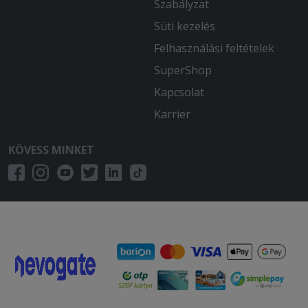
Szabályzat
Süti kezelés
Felhasználási feltételek
SuperShop
Kapcsolat
Karrier
KÖVESS MINKET