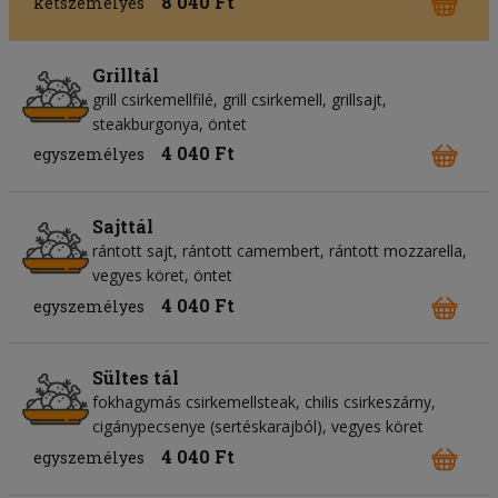
8 040 Ft
kétszemélyes
Grilltál
grill csirkemellfilé, grill csirkemell, grillsajt,
steakburgonya, öntet
4 040 Ft
egyszemélyes
Sajttál
rántott sajt, rántott camembert, rántott mozzarella,
vegyes köret, öntet
4 040 Ft
egyszemélyes
Sültes tál
fokhagymás csirkemellsteak, chilis csirkeszárny,
cigánypecsenye (sertéskarajból), vegyes köret
4 040 Ft
egyszemélyes