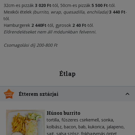
32cm-es pizzák
3 020
Ft
-tól, 50cm-es pizzák
5
5
00
Ft
-tól.
Mexikói ételek
(burrito, wrap, quesadilla, enchilada)
3
440 Ft
-
tól.
Hamburgerek
2 440
Ft
-tól, gyrosok
2
40 Ft
-tól.
Előrendeléseket nem áll módunkban felvenni.
Csomagolási díj 200-800 Ft
Étlap
Étterem sztárjai
Húsos burrito
tortilla
fűszeres csirkemell
sonka
kolbász
bacon
bab
kukorica
jalapeno
sajt
salsa szósz
fokhagymás öntet