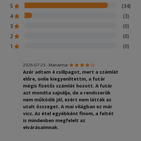
5
(34)
4
(3)
3
(0)
2
(0)
1
(0)
2026-07-25 - Marianna:
Azér adtam 4 csillpagot, mert a számlát
előre, onlie kiegyenlítettm, a futár
mégis fizetős számlát hozott. A futár
azt mondta sajnálja, de a rendszerük
nem működik jól, ezért nem látták az
utalt összeget. A mai világban ez már
vicc. Az étel egyébként finom, a feltét
is mindenben megfelelt az
elvárásaimnak.