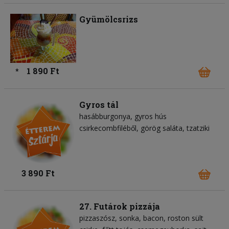
Gyümölcsrizs
1 890 Ft
*
Gyros tál
hasábburgonya
gyros hús
csirkecombfiléből
görög saláta
tzatziki
3 890 Ft
27. Futárok pizzája
pizzaszósz
sonka
bacon
roston sült