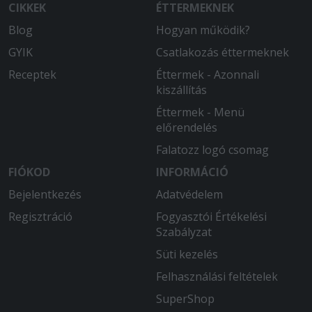
CIKKEK
ÉTTERMEKNEK
Kifejezetten ízletes volt.
Blog
Hogyan működik?
2025-08-18 - János:
GYIK
Csatlakozás éttermeknek
.
Receptek
Éttermek - Azonnali
kiszállítás
Éttermek - Menü
előrendelés
Falatozz logó csomag
FIÓKOD
INFORMÁCIÓ
Bejelentkezés
Adatvédelem
Regisztráció
Fogyasztói Értékelési
Szabályzat
Süti kezelés
Felhasználási feltételek
SuperShop