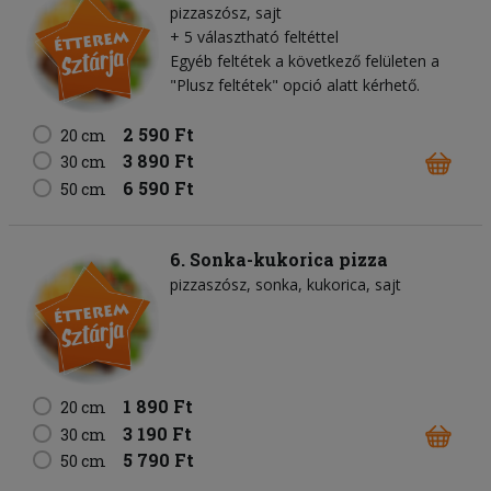
pizzaszósz
sajt
+ 5 választható feltéttel
Egyéb feltétek a következő felületen a
"Plusz feltétek" opció alatt kérhető.
2 590 Ft
20 cm
3 890 Ft
30 cm
6 590 Ft
50 cm
6. Sonka-kukorica pizza
pizzaszósz
sonka
kukorica
sajt
1 890 Ft
20 cm
3 190 Ft
30 cm
5 790 Ft
50 cm