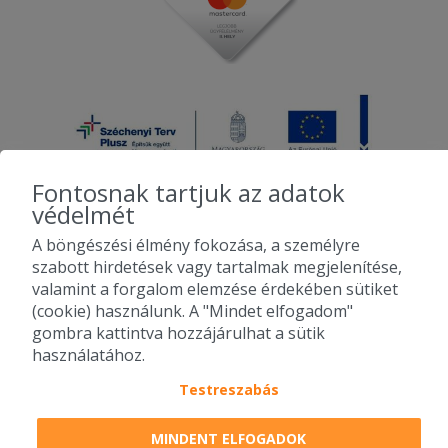
Fontosnak tartjuk az adatok
védelmét
A böngészési élmény fokozása, a személyre
2010-2026 Copyright - Falatozz.hu - Diston-line Kft.
szabott hirdetések vagy tartalmak megjelenítése,
valamint a forgalom elemzése érdekében sütiket
Pizza, gyros, hamburger, menük kedvező áron, egy helyen az összes
(cookie) használunk. A "Mindet elfogadom"
étterem ajánlata.
gombra kattintva hozzájárulhat a sütik
használatához.
Testreszabás
MINDENT ELFOGADOK