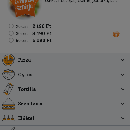
csirke
főtt tojás
csemegeuborka
sajt
2 190 Ft
20 cm
3 490 Ft
30 cm
6 090 Ft
50 cm
Pizza
Gyros
Tortilla
Szendvics
Előétel