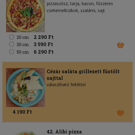
pizzaszósz
tarja
bacon
fűszeres
csirkemellcsíkok
szalámi
sajt
2 290 Ft
20 cm
3 590 Ft
30 cm
6 290 Ft
50 cm
Cézár saláta grillezett füstölt
sajttal
választható feltéttel
4 190 Ft
42. Alibi pizza