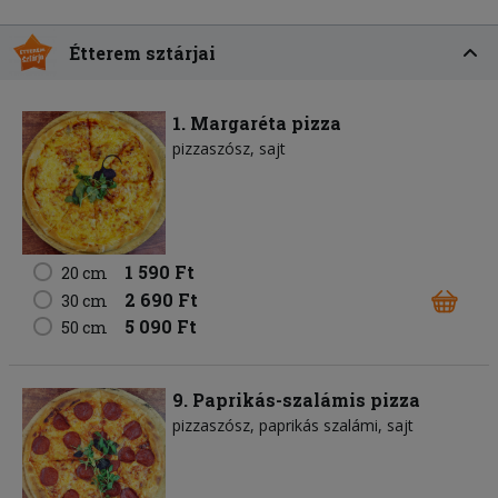
Étterem sztárjai
1. Margaréta pizza
pizzaszósz
sajt
1 590 Ft
20 cm
2 690 Ft
30 cm
5 090 Ft
50 cm
9. Paprikás-szalámis pizza
pizzaszósz
paprikás szalámi
sajt