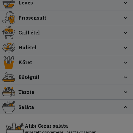
Leves
Frissensült
Grill étel
Halétel
Köret
Bőségtál
Tészta
Saláta
Alibi Cézár saláta
grillezett csirkemellel, tésztakosárban