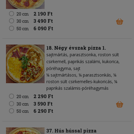
2 190 Ft
20 cm
3 490 Ft
30 cm
6 090 Ft
50 cm
18. Négy évszak pizza 1.
sajtmártás
parasztsonka
roston sült
csirkemell
paprikás szalámi
kukorica
póréhagyma
sajt
¼ sajtmártásos, ¼ parasztsonkás, ¼
roston sült csirkemelles-kukoricás, ¼
paprikás szalámis-póréhagymás
2 290 Ft
20 cm
3 590 Ft
30 cm
6 290 Ft
50 cm
37. Hús hússal pizza