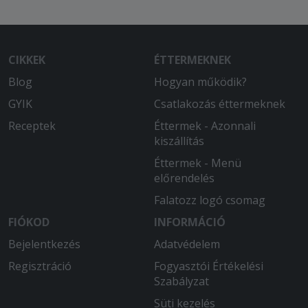
Nagyon finom volt a kaja.,gyors
kiszállítás! Kedves,aranyos pizzafutár!
2025-10-11 - :
CIKKEK
ÉTTERMEKNEK
Kifejezetten ízletes volt.
Blog
Hogyan működik?
2025-08-18 - János:
GYIK
Csatlakozás éttermeknek
.
Receptek
Éttermek - Azonnali
kiszállítás
Éttermek - Menü
előrendelés
Falatozz logó csomag
FIÓKOD
INFORMÁCIÓ
Bejelentkezés
Adatvédelem
Regisztráció
Fogyasztói Értékelési
Szabályzat
Süti kezelés