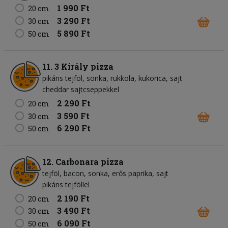
1 990 Ft
20 cm
3 290 Ft
30 cm
5 890 Ft
50 cm
11. 3 Király pizza
pikáns tejföl
sonka
rukkola
kukorica
sajt
cheddar sajtcseppekkel
2 290 Ft
20 cm
3 590 Ft
30 cm
6 290 Ft
50 cm
12. Carbonara pizza
tejföl
bacon
sonka
erős paprika
sajt
pikáns tejföllel
2 190 Ft
20 cm
3 490 Ft
30 cm
6 090 Ft
50 cm