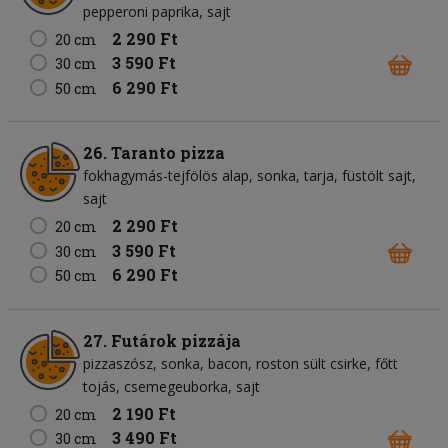
pepperoni paprika
sajt
2 290 Ft
20 cm
3 590 Ft
30 cm
6 290 Ft
50 cm
26. Taranto pizza
fokhagymás-tejfölös alap
sonka
tarja
füstölt sajt
sajt
2 290 Ft
20 cm
3 590 Ft
30 cm
6 290 Ft
50 cm
27. Futárok pizzája
pizzaszósz
sonka
bacon
roston sült csirke
főtt
tojás
csemegeuborka
sajt
2 190 Ft
20 cm
3 490 Ft
30 cm