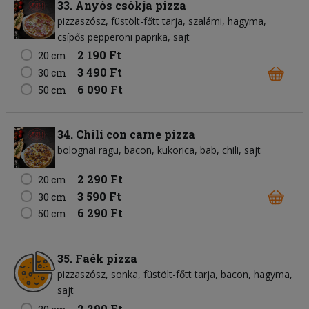
33. Anyós csókja pizza
pizzaszósz
füstölt-főtt tarja
szalámi
hagyma
csípős pepperoni paprika
sajt
2 190 Ft
20 cm
3 490 Ft
30 cm
6 090 Ft
50 cm
34. Chili con carne pizza
bolognai ragu
bacon
kukorica
bab
chili
sajt
2 290 Ft
20 cm
3 590 Ft
30 cm
6 290 Ft
50 cm
35. Faék pizza
pizzaszósz
sonka
füstölt-főtt tarja
bacon
hagyma
sajt
2 290 Ft