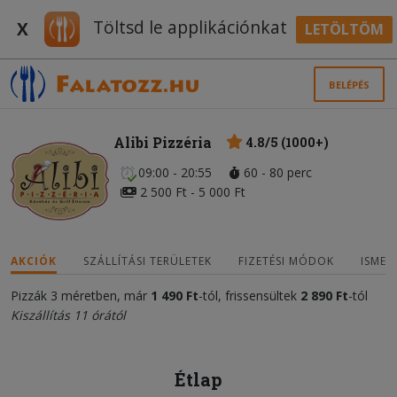
Töltsd le applikációnkat
X
LETÖLTÖM
BELÉPÉS
Alibi Pizzéria
4.8/5 (1000+)
09:00 - 20:55
60 - 80 perc
2 500 Ft - 5 000 Ft
AKCIÓK
SZÁLLÍTÁSI TERÜLETEK
FIZETÉSI MÓDOK
ISMER
Pizzák 3 méretben, már
1 490 Ft
-tól, frissensültek
2 890 Ft
-tól
Kiszállítás 11 órától
Étlap