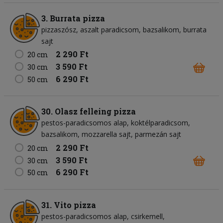
3. Burrata pizza
pizzaszósz
aszalt paradicsom
bazsalikom
burrata
sajt
2 290 Ft
20 cm
3 590 Ft
30 cm
6 290 Ft
50 cm
30. Olasz felleing pizza
pestos-paradicsomos alap
koktélparadicsom
bazsalikom
mozzarella sajt
parmezán sajt
2 290 Ft
20 cm
3 590 Ft
30 cm
6 290 Ft
50 cm
31. Vito pizza
pestos-paradicsomos alap
csirkemell