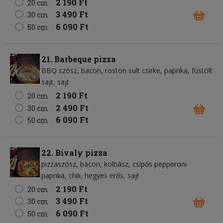
2 190 Ft
20 cm
3 490 Ft
30 cm
6 090 Ft
50 cm
21. Barbeque pizza
BBQ szósz
bacon
roston sült csirke
paprika
füstölt
sajt
sajt
2 190 Ft
20 cm
2 490 Ft
30 cm
6 090 Ft
50 cm
22. Bivaly pizza
pizzaszósz
bacon
kolbász
csípős pepperoni
paprika
chili
hegyes erős
sajt
2 190 Ft
20 cm
3 490 Ft
30 cm
6 090 Ft
50 cm