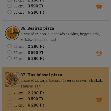
20 cm
3 590 Ft
30 cm
6 290 Ft
50 cm
36. Besírsz pizza
pizzaszósz
sonka
paprikás szalámi
hegyes erős
kolbász
jalapeno
sajt
2 290 Ft
20 cm
3 590 Ft
30 cm
6 290 Ft
50 cm
37. Hús hússal pizza
pizzaszósz
tarja
bacon
fűszeres csirkemellcsíkok
szalámi
sajt
2 290 Ft
20 cm
3 590 Ft
30 cm
6 290 Ft
50 cm