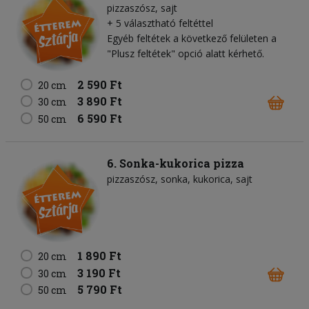
pizzaszósz
sajt
+ 5 választható feltéttel
Egyéb feltétek a következő felületen a
"Plusz feltétek" opció alatt kérhető.
2 590 Ft
20 cm
3 890 Ft
30 cm
6 590 Ft
50 cm
6. Sonka-kukorica pizza
pizzaszósz
sonka
kukorica
sajt
1 890 Ft
20 cm
3 190 Ft
30 cm
5 790 Ft
50 cm