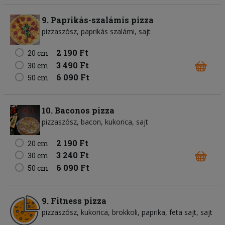
9. Paprikás-szalámis pizza
pizzaszósz
paprikás szalámi
sajt
2 190 Ft
20 cm
3 490 Ft
30 cm
6 090 Ft
50 cm
10. Baconos pizza
pizzaszósz
bacon
kukorica
sajt
2 190 Ft
20 cm
3 240 Ft
30 cm
6 090 Ft
50 cm
9. Fitness pizza
pizzaszósz
kukorica
brokkoli
paprika
feta sajt
sajt