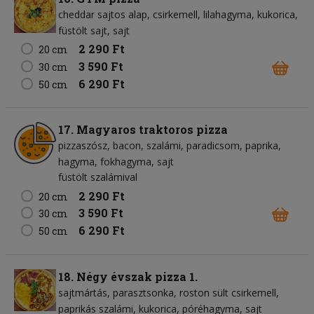
cheddar sajtos alap
csirkemell
lilahagyma
kukorica
füstölt sajt
sajt
2 290 Ft
20 cm
3 590 Ft
30 cm
6 290 Ft
50 cm
17. Magyaros traktoros pizza
pizzaszósz
bacon
szalámi
paradicsom
paprika
hagyma
fokhagyma
sajt
füstölt szalámival
2 290 Ft
20 cm
3 590 Ft
30 cm
6 290 Ft
50 cm
18. Négy évszak pizza 1.
sajtmártás
parasztsonka
roston sült csirkemell
paprikás szalámi
kukorica
póréhagyma
sajt