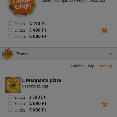
csirke
főtt tojás
csemegeuborka
sajt
2 190 Ft
20 cm
3 490 Ft
30 cm
6 090 Ft
50 cm
Pizza
Feltétek:
kép
szöveg
1. Margaréta pizza
pizzaszósz
sajt
1 590 Ft
20 cm
2 690 Ft
30 cm
5 090 Ft
50 cm