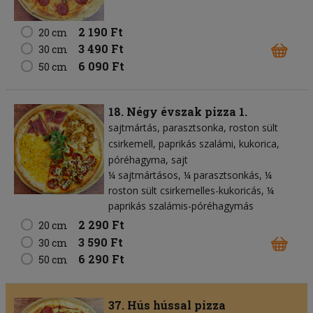
2 190 Ft
20 cm
3 490 Ft
30 cm
6 090 Ft
50 cm
18. Négy évszak pizza 1.
sajtmártás
parasztsonka
roston sült
csirkemell
paprikás szalámi
kukorica
póréhagyma
sajt
¼ sajtmártásos, ¼ parasztsonkás, ¼
roston sült csirkemelles-kukoricás, ¼
paprikás szalámis-póréhagymás
2 290 Ft
20 cm
3 590 Ft
30 cm
6 290 Ft
50 cm
37. Hús hússal pizza