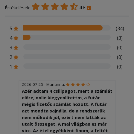
4.8
Értékelések:
5
(34)
4
(3)
3
(0)
2
(0)
1
(0)
2026-07-25 - Marianna:
Azér adtam 4 csillpagot, mert a számlát
előre, onlie kiegyenlítettm, a futár
mégis fizetős számlát hozott. A futár
azt mondta sajnálja, de a rendszerük
nem működik jól, ezért nem látták az
utalt összeget. A mai világban ez már
vicc. Az étel egyébként finom, a feltét