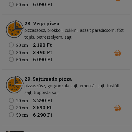
6 090 Ft
50 cm
28. Vega pizza
pizzaszósz
brokkoli
cukkini
aszalt paradicsom
főtt
tojás
petrezselyem
sajt
2 190 Ft
20 cm
3 490 Ft
30 cm
6 090 Ft
50 cm
29. Sajtimádó pizza
pizzaszósz
gorgonzola sajt
ementáli sajt
füstölt
sajt
trappista sajt
2 290 Ft
20 cm
3 590 Ft
30 cm
6 290 Ft
50 cm