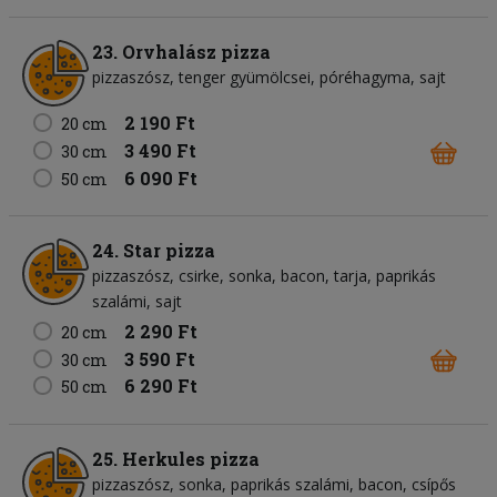
23. Orvhalász pizza
pizzaszósz
tenger gyümölcsei
póréhagyma
sajt
2 190 Ft
20 cm
3 490 Ft
30 cm
6 090 Ft
50 cm
24. Star pizza
pizzaszósz
csirke
sonka
bacon
tarja
paprikás
szalámi
sajt
2 290 Ft
20 cm
3 590 Ft
30 cm
6 290 Ft
50 cm
25. Herkules pizza
pizzaszósz
sonka
paprikás szalámi
bacon
csípős