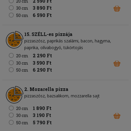
2 590 Ft
20 cm
3 890 Ft
30 cm
6 590 Ft
50 cm
15. SZÉLL-es pizzája
pizzaszósz
paprikás szalámi
bacon
hagyma
paprika
olívabogyó
tükörtojás
2 290 Ft
20 cm
3 590 Ft
30 cm
6 290 Ft
50 cm
2. Mozarella pizza
pizzaszósz
bazsalikom
mozzarella sajt
1 890 Ft
20 cm
3 190 Ft
30 cm
5 790 Ft
50 cm