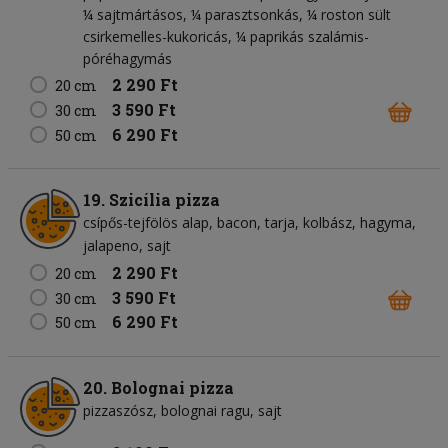
¼ sajtmártásos, ¼ parasztsonkás, ¼ roston sült
csirkemelles-kukoricás, ¼ paprikás szalámis-
póréhagymás
2 290 Ft
20 cm
3 590 Ft
30 cm
6 290 Ft
50 cm
19. Szicília pizza
csípős-tejfölös alap
bacon
tarja
kolbász
hagyma
jalapeno
sajt
2 290 Ft
20 cm
3 590 Ft
30 cm
6 290 Ft
50 cm
20. Bolognai pizza
pizzaszósz
bolognai ragu
sajt