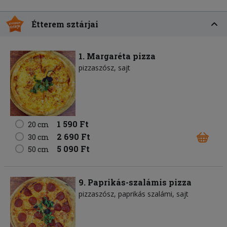
Étterem sztárjai
1. Margaréta pizza
pizzaszósz
sajt
1 590 Ft
20 cm
2 690 Ft
30 cm
5 090 Ft
50 cm
9. Paprikás-szalámis pizza
pizzaszósz
paprikás szalámi
sajt