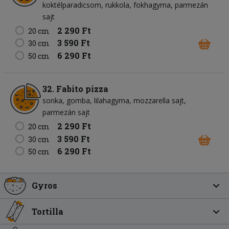
koktélparadicsom
rukkola
fokhagyma
parmezán
sajt
2 290 Ft
20 cm
3 590 Ft
30 cm
6 290 Ft
50 cm
32. Fabito pizza
sonka
gomba
lilahagyma
mozzarella sajt
parmezán sajt
2 290 Ft
20 cm
3 590 Ft
30 cm
6 290 Ft
50 cm
Gyros
Tortilla