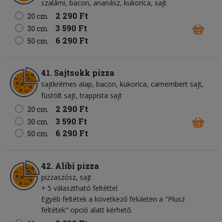
szalámi
bacon
ananász
kukorica
sajt
2 290 Ft
20 cm
3 590 Ft
30 cm
6 290 Ft
50 cm
41. Sajtsokk pizza
sajtkrémes alap
bacon
kukorica
camembert sajt
füstölt sajt
trappista sajt
2 290 Ft
20 cm
3 590 Ft
30 cm
6 290 Ft
50 cm
42. Alibi pizza
pizzaszósz
sajt
+ 5 választható feltéttel
Egyéb feltétek a következő felületen a "Plusz
feltétek" opció alatt kérhető.