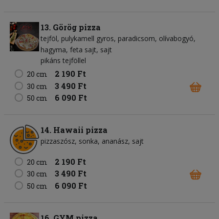
13. Görög pizza
tejföl
pulykamell gyros
paradicsom
olívabogyó
hagyma
feta sajt
sajt
pikáns tejföllel
2 190 Ft
20 cm
3 490 Ft
30 cm
6 090 Ft
50 cm
14. Hawaii pizza
pizzaszósz
sonka
ananász
sajt
2 190 Ft
20 cm
3 490 Ft
30 cm
6 090 Ft
50 cm
16. GYM pizza