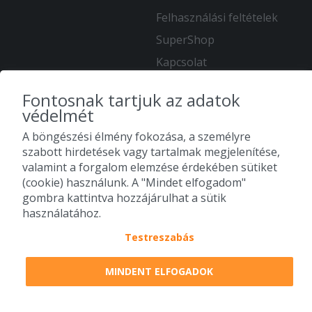
Felhasználási feltételek
SuperShop
Kapcsolat
Karrier
Fontosnak tartjuk az adatok
védelmét
KÖVESS MINKET
A böngészési élmény fokozása, a személyre
szabott hirdetések vagy tartalmak megjelenítése,
valamint a forgalom elemzése érdekében sütiket
(cookie) használunk. A "Mindet elfogadom"
gombra kattintva hozzájárulhat a sütik
használatához.
Testreszabás
MINDENT ELFOGADOK