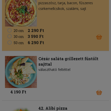
pizzaszósz
tarja
bacon
fűszeres
csirkemellcsíkok
szalámi
sajt
2 290 Ft
20 cm
3 590 Ft
30 cm
6 290 Ft
50 cm
Cézár saláta grillezett füstölt
sajttal
választható feltéttel
4 190 Ft
42. Alibi pizza