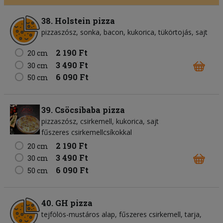
38. Holstein pizza
pizzaszósz
sonka
bacon
kukorica
tükörtojás
sajt
2 190 Ft
20 cm
3 490 Ft
30 cm
6 090 Ft
50 cm
39. Csöcsibaba pizza
pizzaszósz
csirkemell
kukorica
sajt
fűszeres csirkemellcsíkokkal
2 190 Ft
20 cm
3 490 Ft
30 cm
6 090 Ft
50 cm
40. GH pizza
tejfölös-mustáros alap
fűszeres csirkemell
tarja