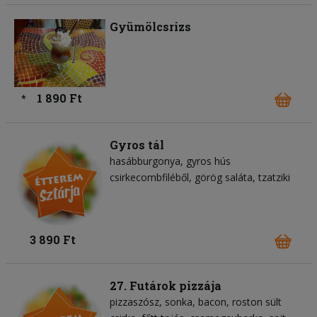
Gyümölcsrizs
1 890 Ft
*
Gyros tál
hasábburgonya
gyros hús
csirkecombfiléből
görög saláta
tzatziki
3 890 Ft
27. Futárok pizzája
pizzaszósz
sonka
bacon
roston sült