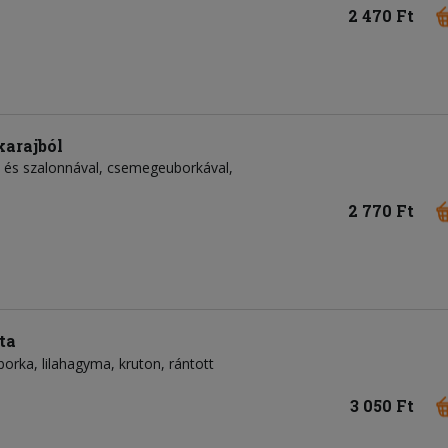
2 470 Ft
karajból
l és szalonnával, csemegeuborkával,
2 770 Ft
ta
borka
lilahagyma
kruton
rántott
3 050 Ft