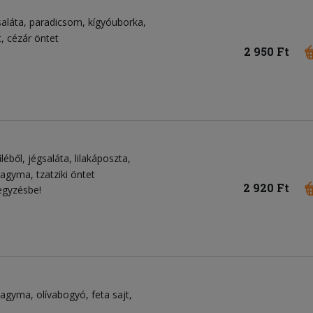
saláta
paradicsom
kígyóuborka
t
cézár öntet
2 950 Ft
léből
jégsaláta
lilakáposzta
ahagyma
tzatziki öntet
2 920 Ft
egyzésbe!
ahagyma
olívabogyó
feta sajt