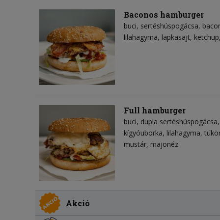
Baconos hamburger
buci
sertéshúspogácsa
baco
lilahagyma
lapkasajt
ketchup
Full hamburger
buci
dupla sertéshúspogácsa
kígyóuborka
lilahagyma
tükö
mustár
majonéz
Akció