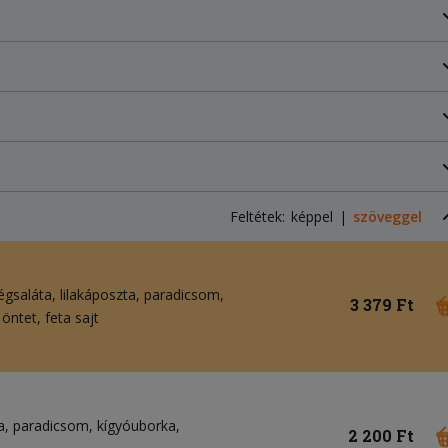
Feltétek:
képpel
szöveggel
égsaláta
lilakáposzta
paradicsom
3 379 Ft
i öntet
feta sajt
a
paradicsom
kígyóuborka
2 200 Ft