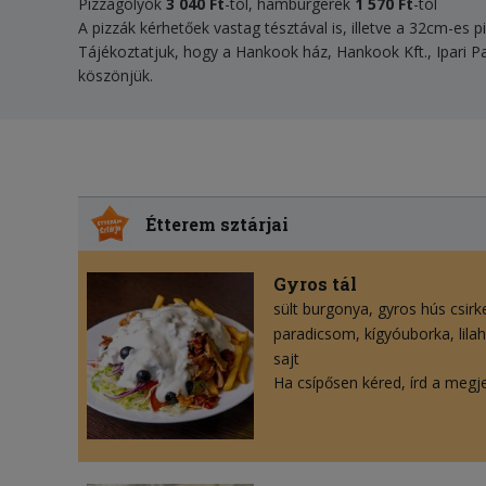
Pizzagolyók
3 040
Ft
-tól, hamburgerek
1 570 Ft
-tól
A pizzák kérhetőek vastag tésztával is, illetve a 32cm-es p
Tájékoztatjuk, hogy a Hankook ház, Hankook Kft., Ipari P
köszönjük.
Étterem sztárjai
Gyros tál
sült burgonya
gyros hús csirk
paradicsom
kígyóuborka
lil
sajt
Ha csípősen kéred, írd a megj