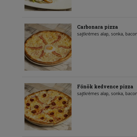
Carbonara pizza
sajtkrémes alap
sonka
baco
Főnök kedvence pizza
sajtkrémes alap
sonka
baco