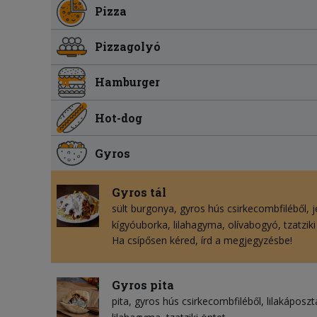
Pizza
Pizzagolyó
Hamburger
Hot-dog
Gyros
Gyros tál
sült burgonya
gyros hús csirkecombfiléből
j
kígyóuborka
lilahagyma
olívabogyó
tzatzik
Ha csípősen kéred, írd a megjegyzésbe!
Gyros pita
pita
gyros hús csirkecombfiléből
lilakáposzt