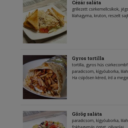
Cézár saláta
grillezett csirkemellcsíkok
jég
lilahagyma
kruton
reszelt saj
Gyros tortilla
tortilla
gyros hús csirkecombfi
paradicsom
kígyóuborka
lil
Ha csípősen kéred, írd a megj
Görög saláta
paradicsom
kígyóuborka
lil
fokhagymás öntet
olívaolaj