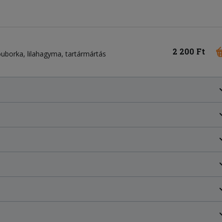
2 200 Ft
óuborka
lilahagyma
tartármártás