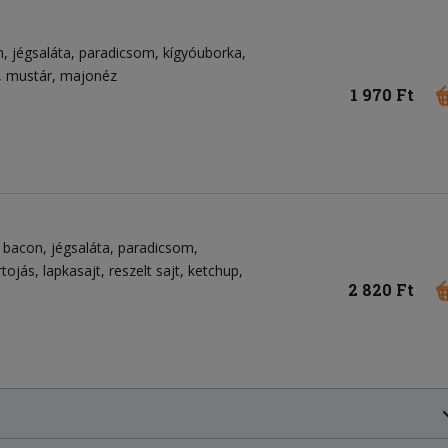
n
jégsaláta
paradicsom
kígyóuborka
mustár
majonéz
1 970 Ft
bacon
jégsaláta
paradicsom
rtojás
lapkasajt
reszelt sajt
ketchup
2 820 Ft