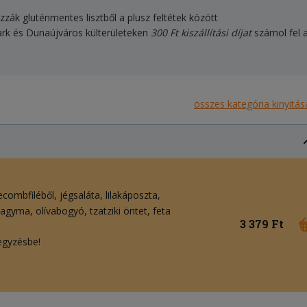
izzák gluténmentes lisztből a plusz feltétek között
ark és Dunaújváros külterületeken
300 Ft kiszállítási díjat
számol fel a
összes kategória kinyitás
ecombfiléből
jégsaláta
lilakáposzta
ahagyma
olívabogyó
tzatziki öntet
feta
3 379 Ft
egyzésbe!