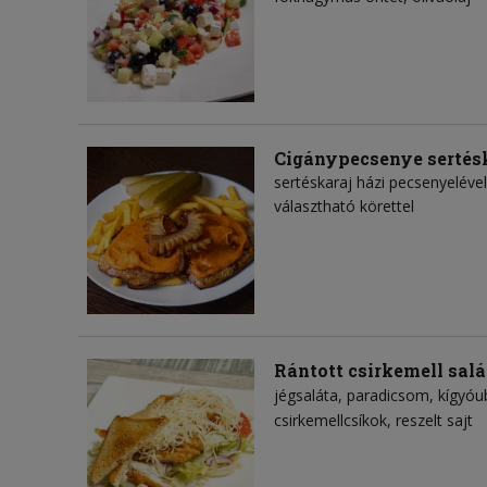
Cigánypecsenye sertés
sertéskaraj házi pecsenyeléve
választható körettel
Rántott csirkemell salá
jégsaláta
paradicsom
kígyóu
csirkemellcsíkok
reszelt sajt