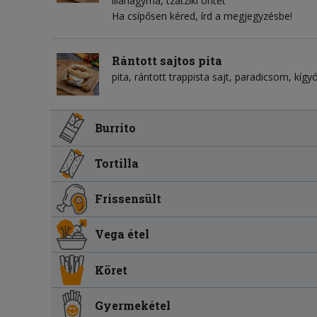
lilahagyma
tzatziki öntet
Ha csípősen kéred, írd a megjegyzésbe!
Rántott sajtos pita
pita
rántott trappista sajt
paradicsom
kígy
Burrito
Tortilla
Frissensült
Vega étel
Köret
Gyermekétel