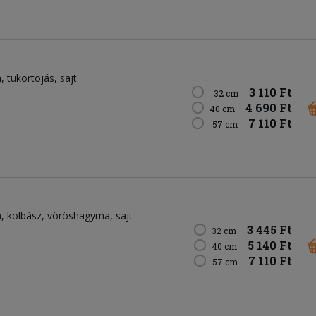
n
tükörtojás
sajt
3 110 Ft
32 cm
4 690 Ft
40 cm
7 110 Ft
57 cm
n
kolbász
vöröshagyma
sajt
3 445 Ft
32 cm
5 140 Ft
40 cm
7 110 Ft
57 cm