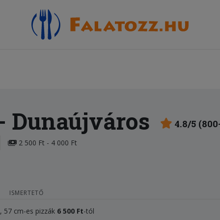
- Dunaújváros
4.8/5 (800
2 500 Ft - 4 000 Ft
ISMERTETŐ
l, 57 cm-es pizzák
6 500
Ft
-tól