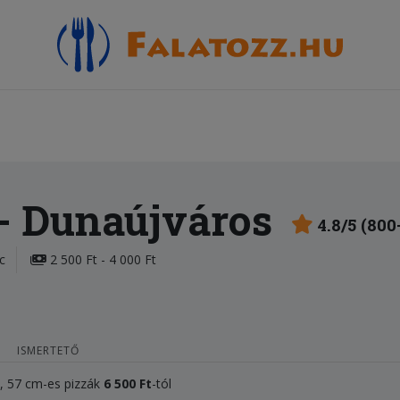
- Dunaújváros
4.8/5 (800
c
2 500 Ft - 4 000 Ft
ISMERTETŐ
l, 57 cm-es pizzák
6 500
Ft
-tól