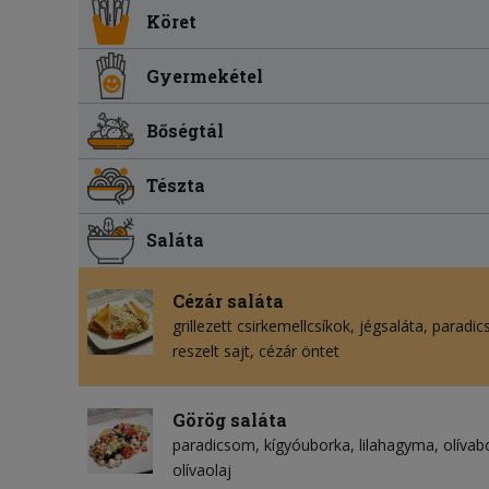
Köret
Gyermekétel
Bőségtál
Tészta
Saláta
Cézár saláta
grillezett csirkemellcsíkok
jégsaláta
paradi
reszelt sajt
cézár öntet
Görög saláta
paradicsom
kígyóuborka
lilahagyma
olíva
olívaolaj