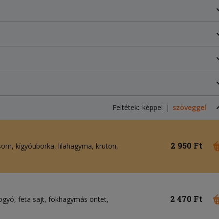
Feltétek:
képpel
szöveggel
2 950 Ft
csom
kígyóuborka
lilahagyma
kruton
2 470 Ft
bogyó
feta sajt
fokhagymás öntet