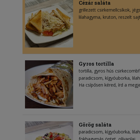
Cézár saláta
grillezett csirkemellcsíkok
jég
lilahagyma
kruton
reszelt saj
Gyros tortilla
tortilla
gyros hús csirkecombfi
paradicsom
kígyóuborka
lil
Ha csípősen kéred, írd a megj
Görög saláta
paradicsom
kígyóuborka
lil
fokhagymás öntet
olívaolaj