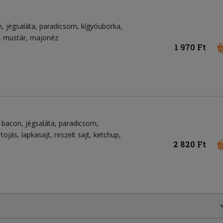
n
jégsaláta
paradicsom
kígyóuborka
mustár
majonéz
1 970 Ft
bacon
jégsaláta
paradicsom
rtojás
lapkasajt
reszelt sajt
ketchup
2 820 Ft