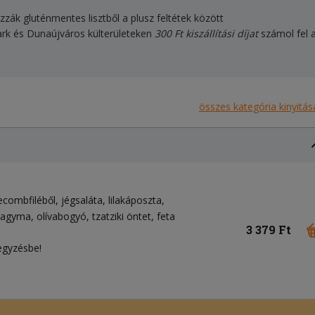
izzák gluténmentes lisztből a plusz feltétek között
ark és Dunaújváros külterületeken
300 Ft kiszállítási díjat
számol fel a
összes kategória kinyitás
ecombfiléből
jégsaláta
lilakáposzta
ahagyma
olívabogyó
tzatziki öntet
feta
3 379 Ft
egyzésbe!