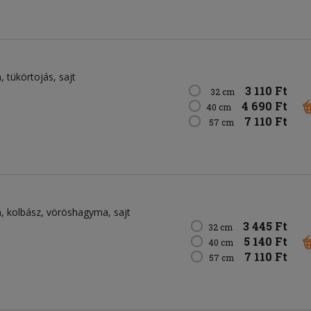
n
tükörtojás
sajt
3 110 Ft
32 cm
4 690 Ft
40 cm
7 110 Ft
57 cm
n
kolbász
vöröshagyma
sajt
3 445 Ft
32 cm
5 140 Ft
40 cm
7 110 Ft
57 cm