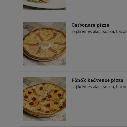
Carbonara pizza
sajtkrémes alap
sonka
baco
Főnök kedvence pizza
sajtkrémes alap
sonka
baco