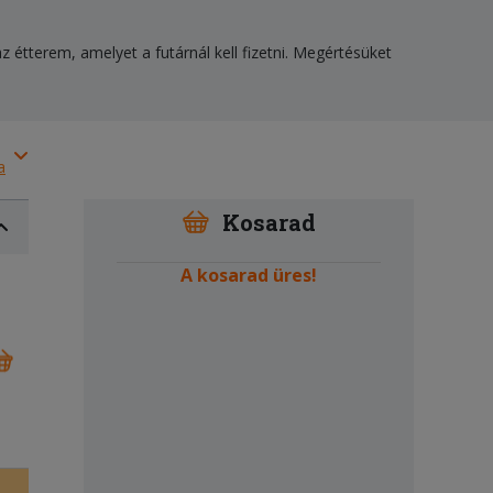
z étterem, amelyet a futárnál kell fizetni. Megértésüket
a
Kosarad
A kosarad üres!