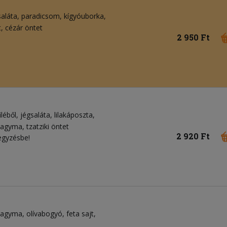
saláta
paradicsom
kígyóuborka
t
cézár öntet
2 950 Ft
léből
jégsaláta
lilakáposzta
ahagyma
tzatziki öntet
2 920 Ft
egyzésbe!
ahagyma
olívabogyó
feta sajt