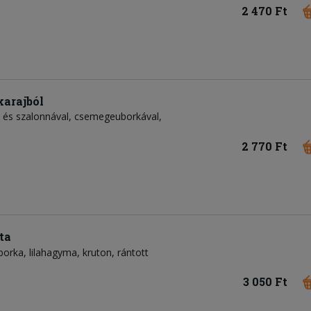
2 470 Ft
karajból
l és szalonnával, csemegeuborkával,
2 770 Ft
ta
borka
lilahagyma
kruton
rántott
3 050 Ft