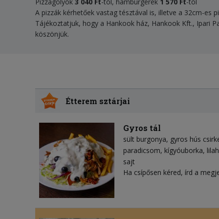
Pizzagolyók
3 040
Ft
-tól, hamburgerek
1 570 Ft
-tól
A pizzák kérhetőek vastag tésztával is, illetve a 32cm-es p
Tájékoztatjuk, hogy a Hankook ház, Hankook Kft., Ipari P
köszönjük.
Étterem sztárjai
Gyros tál
sült burgonya
gyros hús csirk
paradicsom
kígyóuborka
lil
sajt
Ha csípősen kéred, írd a megj