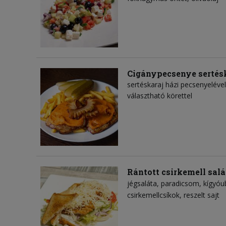
Cigánypecsenye sertés
sertéskaraj házi pecsenyeléve
választható körettel
Rántott csirkemell salá
jégsaláta
paradicsom
kígyóu
csirkemellcsíkok
reszelt sajt