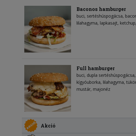
Baconos hamburger
buci
sertéshúspogácsa
baco
lilahagyma
lapkasajt
ketchup
Full hamburger
buci
dupla sertéshúspogácsa
kígyóuborka
lilahagyma
tükö
mustár
majonéz
Akció