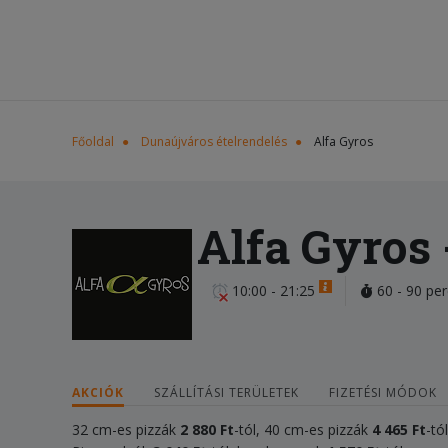
Főoldal
Dunaújváros ételrendelés
Alfa Gyros
Alfa Gyros
10:00 - 21:25
60 - 90 per
AKCIÓK
SZÁLLÍTÁSI TERÜLETEK
FIZETÉSI MÓDOK
32 cm-es pizzák
2 880 Ft
-tól, 40 cm-es pizzák
4 465 Ft
-tó