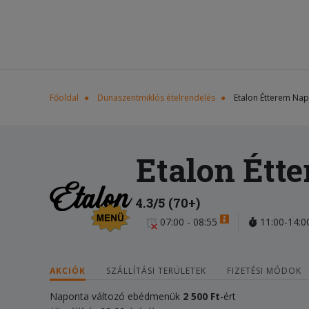
Főoldal
Dunaszentmiklós ételrendelés
Etalon Étterem Na
Etalon Étt
4.3/5 (70+)
07:00 - 08:55
11:00-14:0
AKCIÓK
SZÁLLÍTÁSI TERÜLETEK
FIZETÉSI MÓDOK
Naponta változó ebédmenük
2
5
0
0 Ft
-ért