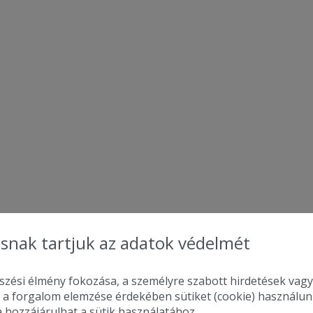
snak tartjuk az adatok védelmét
zési élmény fokozása, a személyre szabott hirdetések vagy
 a forgalom elemzése érdekében sütiket (cookie) használu
a hozzájárulhat a sütik használatához.