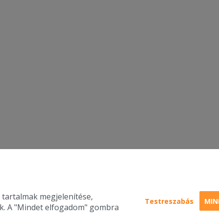
 tartalmak megjelenítése,
Testreszabás
MIN
nk. A "Mindet elfogadom" gombra