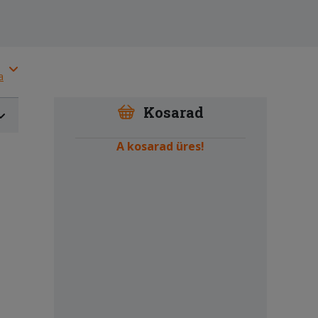
a
Kosarad
A kosarad üres!