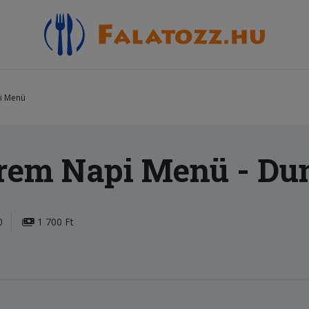
pi Menü
erem Napi Menü
- Du
0
1 700 Ft