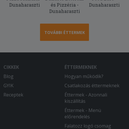
Dunaharaszti
és Pizzéria -
Dunaharaszti
Dunaharaszti
TOVÁBBI ÉTTERMEK
CIKKEK
ÉTTERMEKNEK
Blog
Hogyan működik?
GYIK
Csatlakozás éttermeknek
Receptek
Éttermek - Azonnali
kiszállítás
Éttermek - Menü
előrendelés
Falatozz logó csomag