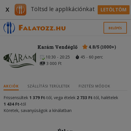
Töltsd le applikációnkat
X
LETÖLTÖM
BELÉPÉS
Karám Vendéglő
4.8/5 (1000+)
10:30 - 20:25
45 - 60 perc
3 000 Ft
AKCIÓK
SZÁLLÍTÁSI TERÜLETEK
FIZETÉSI MÓDOK
Frissensültek
1 379 Ft
-tól, vega ételek
2 733 Ft
-tól, halételek
1 434 Ft-
tól
Köretek, savanyúságok a kínálatban