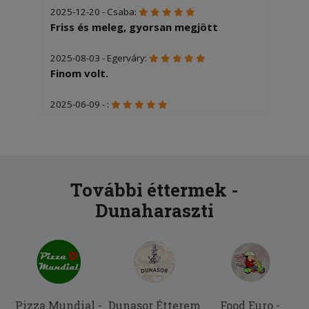
2025-12-20 - Csaba:
Friss és meleg, gyorsan megjött
2025-08-03 - Egerváry:
Finom volt.
2025-06-09 - :
Gyorsan finomat kaptunk
2025-06-08 - CSÍKOS:
Rendelésünk másodlagosan
kíványcsiság volt, elsődlegesen pdig a
További éttermek -
tartalom, amely finom és kielégítő volt.
Dunaharaszti
Köszönjük a kiszolgálást.
Pizza Mundial -
Dunasor Étterem
Food Euro -