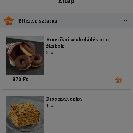
Étlap
Étterem sztárjai
Amerikai csokoládés mini
fánkok
5db
870 Ft
Diós marlenka
1db