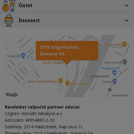
Öntet
Desszert
2315 Szigethalom,
Dunasor 54.
Rendelést teljesítő partner adatai:
Cégnév: Horváth Mihályné e.v.
Adószám: 49954883-2-33
Székhely: 2314 Halásztelek, Nap utca 11.
Étterem címe: 2315 Szigethalom, Dunasor 54.