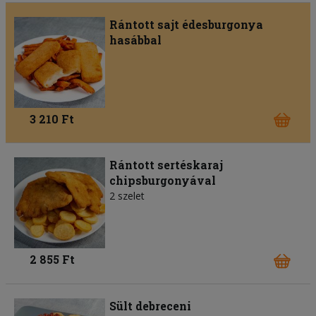
Rántott sajt édesburgonya
hasábbal
3 210 Ft
Rántott sertéskaraj
chipsburgonyával
2 szelet
2 855 Ft
Sült debreceni