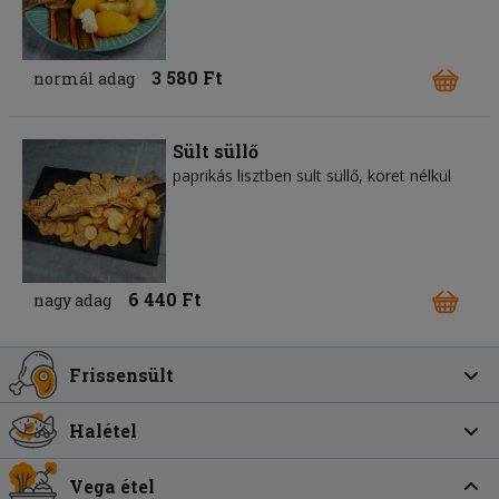
3 580 Ft
normál adag
Sült süllő
paprikás lisztben sült süllő, köret nélkül
6 440 Ft
nagy adag
Frissensült
Halétel
Vega étel