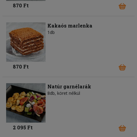
870 Ft
Kakaós marlenka
1db
870 Ft
Natúr garnélarák
8db, köret nélkül
2 095 Ft