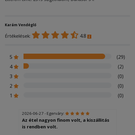
Karám Vendéglő
4.8
Értékelések:
5
(29)
4
(2)
3
(0)
2
(0)
1
(0)
2026-06-27 - Egerváry:
Az étel nagyon finom volt, a kiszállitás
is rendben volt.