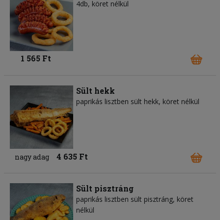
4db, köret nélkül
1 565 Ft
Sült hekk
paprikás lisztben sült hekk, köret nélkül
4 635 Ft
nagy adag
Sült pisztráng
paprikás lisztben sült pisztráng, köret
nélkül