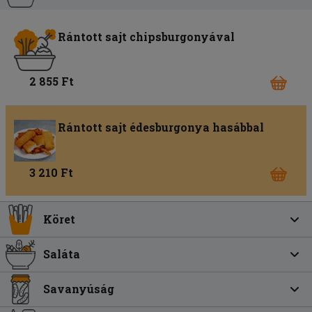
Rántott sajt chipsburgonyával
2 855 Ft
Rántott sajt édesburgonya hasábbal
3 210 Ft
Köret
Saláta
Savanyúság