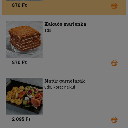
870 Ft
Kakaós marlenka
1db
870 Ft
Natúr garnélarák
8db, köret nélkül
2 095 Ft