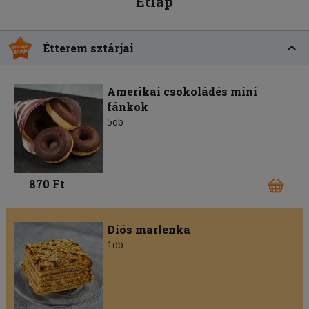
Étlap
Étterem sztárjai
Amerikai csokoládés mini
fánkok
5db
870 Ft
Diós marlenka
1db