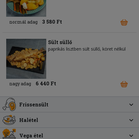
3 580 Ft
normál adag
Sült süllő
paprikás lisztben sült süllő, köret nélkül
6 440 Ft
nagy adag
Frissensült
Halétel
Vega étel