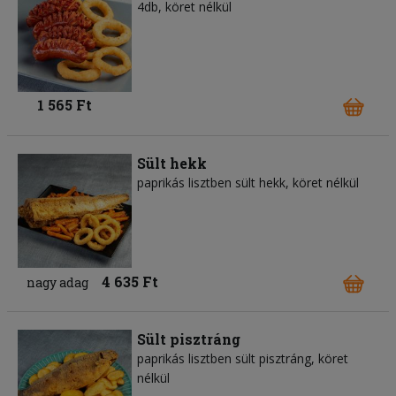
4db, köret nélkül
1 565 Ft
Sült hekk
paprikás lisztben sült hekk, köret nélkül
4 635 Ft
nagy adag
Sült pisztráng
paprikás lisztben sült pisztráng, köret
nélkül