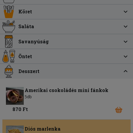
Köret
Saláta
Savanyúság
Öntet
Desszert
Amerikai csokoládés mini fánkok
5db
870 Ft
Diós marlenka