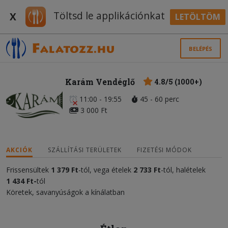
Töltsd le applikációnkat
X
LETÖLTÖM
BELÉPÉS
Karám Vendéglő
4.8/5 (1000+)
11:00 - 19:55
45 - 60 perc
3 000 Ft
AKCIÓK
SZÁLLÍTÁSI TERÜLETEK
FIZETÉSI MÓDOK
Frissensültek
1 379 Ft
-tól, vega ételek
2 733 Ft
-tól, halételek
1 434 Ft-
tól
Köretek, savanyúságok a kínálatban