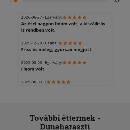
2026-06-27 - Egerváry:
Az étel nagyon finom volt, a kiszállitás
is rendben volt.
2025-12-20 - Csaba:
Friss és meleg, gyorsan megjött
2025-08-03 - Egerváry:
Finom volt.
2025-06-09 - :
Gyorsan finomat kaptunk
2025-06-08 - CSÍKOS:
Rendelésünk másodlagosan
kíványcsiság volt, elsődlegesen pdig a
További éttermek -
tartalom, amely finom és kielégítő volt.
Dunaharaszti
Köszönjük a kiszolgálást.