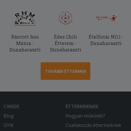
Rántott hús
Édes Chili
Ételfutár NO.1 -
Mánia -
Étterem -
Dunaharaszti
Dunaharaszti
Dunaharaszti
TOVÁBBI ÉTTERMEK
CIKKEK
ÉTTERMEKNEK
Blog
Hogyan működik?
GYIK
Csatlakozás éttermeknek