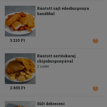
Rántott sajt édesburgonya
hasábbal
3 210 Ft
Rántott sertéskaraj
chipsburgonyával
2 szelet
2 855 Ft
Sült debreceni