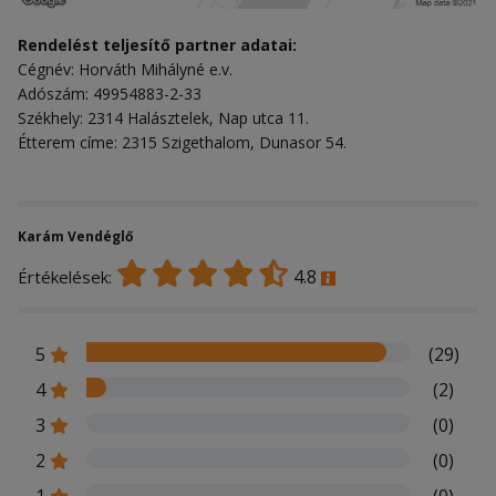
Rendelést teljesítő partner adatai:
Cégnév: Horváth Mihályné e.v.
Adószám: 49954883-2-33
Székhely: 2314 Halásztelek, Nap utca 11.
Étterem címe: 2315 Szigethalom, Dunasor 54.
Karám Vendéglő
4.8
Értékelések:
5
(29)
4
(2)
3
(0)
2
(0)
1
(0)