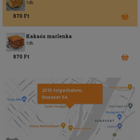
1db
870 Ft
Kakaós marlenka
1db
870 Ft
2315 Szigethalom,
Dunasor 54.