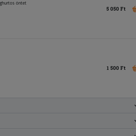
ghurtos öntet
5 050 Ft
1 500 Ft