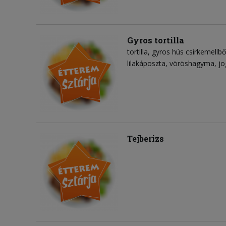
Gyros tortilla
tortilla
gyros hús csirkemellbő
lilakáposzta
vöröshagyma
jo
Tejberizs