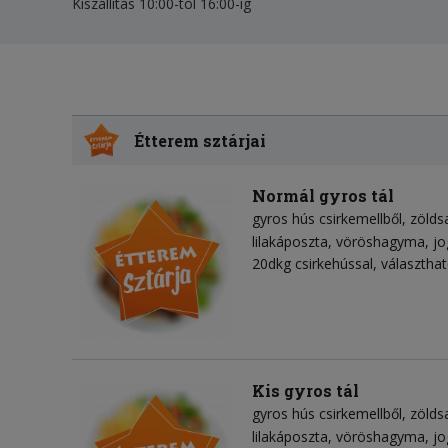
Kiszállítás 10:00-tól 16:00-ig
Étterem sztárjai
Normál gyros tál
gyros hús csirkemellből
zölds
lilakáposzta
vöröshagyma
jo
20dkg csirkehússal, választhat
Kis gyros tál
gyros hús csirkemellből
zölds
lilakáposzta
vöröshagyma
jo