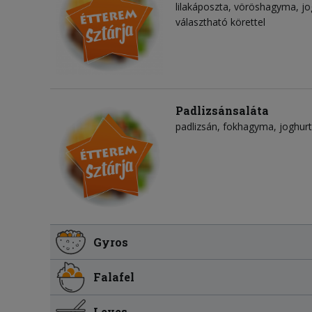
lilakáposzta
vöröshagyma
jo
választható körettel
Padlizsánsaláta
padlizsán
fokhagyma
joghurt
Gyros
Falafel
Leves