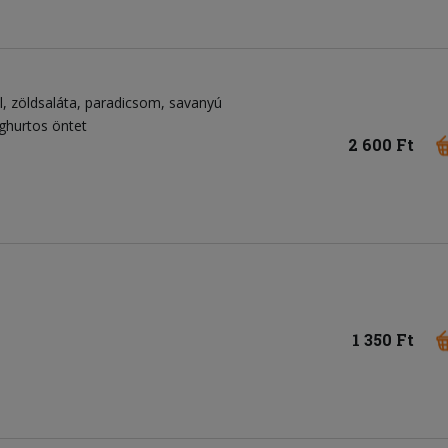
l
zöldsaláta
paradicsom
savanyú
ghurtos öntet
2 600 Ft
1 350 Ft