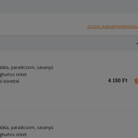
összes kategória kinyitás
aláta
paradicsom
savanyú
ghurtos öntet
4 150 Ft
ó körettel
aláta
paradicsom
savanyú
ghurtos öntet