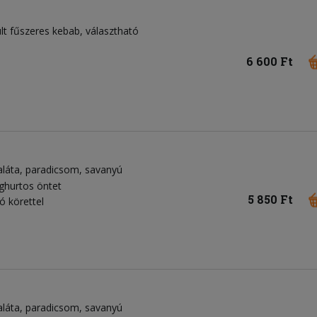
t fűszeres kebab, választható
6 600 Ft
aláta
paradicsom
savanyú
ghurtos öntet
5 850 Ft
ó körettel
aláta
paradicsom
savanyú