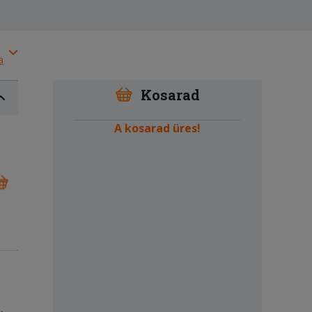
a
Kosarad
A kosarad üres!