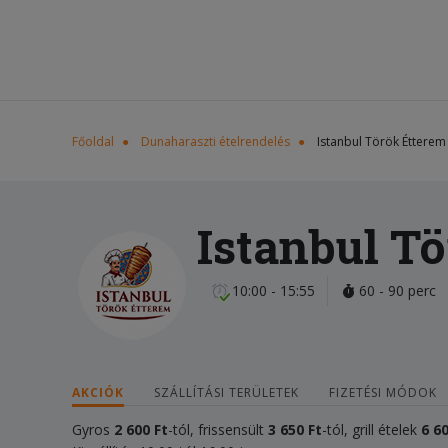
Főoldal
Dunaharaszti ételrendelés
Istanbul Török Étterem
Istanbul T
10:00 - 15:55
60 - 90 perc
AKCIÓK
SZÁLLÍTÁSI TERÜLETEK
FIZETÉSI MÓDOK
Gyros
2 600 Ft
-tól, frissensült
3 650 Ft
-tól, grill ételek
6 60