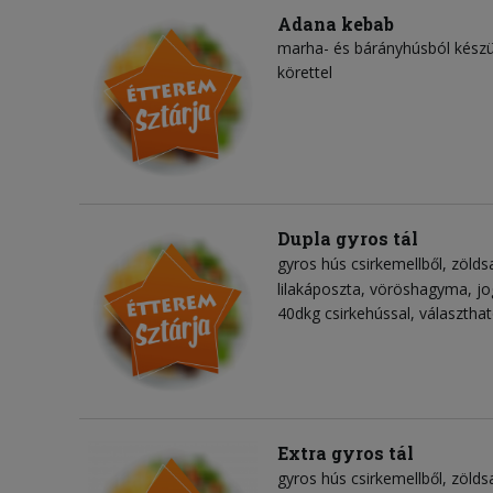
Adana kebab
marha- és bárányhúsból készül
körettel
Dupla gyros tál
gyros hús csirkemellből
zölds
lilakáposzta
vöröshagyma
jo
40dkg csirkehússal, választhat
Extra gyros tál
gyros hús csirkemellből
zölds