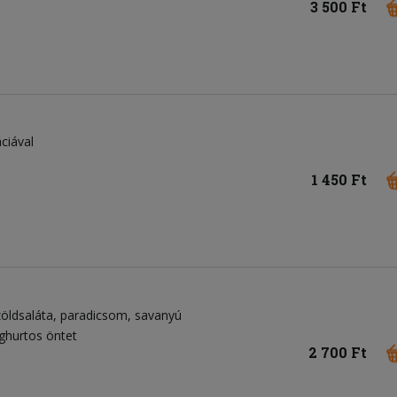
3 500 Ft
ciával
1 450 Ft
zöldsaláta
paradicsom
savanyú
ghurtos öntet
2 700 Ft