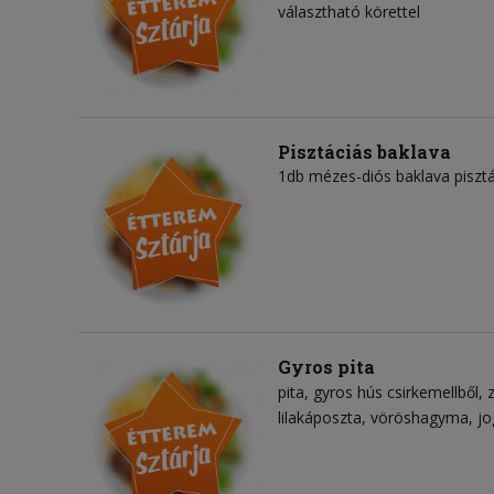
választható körettel
Pisztáciás baklava
1db mézes-diós baklava pisztá
Gyros pita
pita
gyros hús csirkemellből
lilakáposzta
vöröshagyma
jo