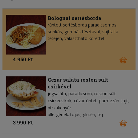
Bolognai sertésborda
rántott sertésborda paradicsomos,
sonkás, gombás tésztával, sajttal a
tetején, választható körettel
4 950 Ft
Cézár saláta roston sült
csirkével
jégsaláta
paradicsom
roston sült
csirkecsíkok
cézár öntet
parmezán sajt
pizzakenyér
allergének: tojás, glutén, tej
3 990 Ft