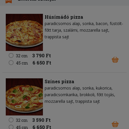
Húsimádó pizza
paradicsomos alap
sonka
bacon
füstölt-
főtt tarja
szalámi
mozzarella sajt
trappista sajt
3 790 Ft
32 cm
6 650 Ft
45 cm
Színes pizza
paradicsomos alap
sonka
kukorica
paradicsomkarika
brokkoli
főtt tojás
mozzarella sajt
trappista sajt
3 590 Ft
32 cm
6 650 Ft
45 cm