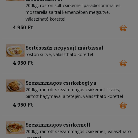
20dkg, roston sült csirkemell paradicsommal és
mozzarella sajttal kemencében megsütve,
választható körettel
4 950 Ft
Sertésszűz négysajt mártással
roston sütve, választható körettel
4 950 Ft
Szezámmagos csirkeboglya
20dkg, rántott szezámmagos csirkemell lisztes,
pirított hagymával a tetején, választható körettel
4 950 Ft
Szezámmagos csirkemell
20dkg, rántott szezámmagos csirkemell, választható