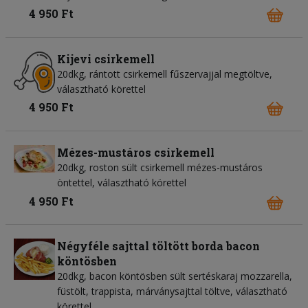
4 950 Ft
Kijevi csirkemell
20dkg, rántott csirkemell fűszervajjal megtöltve,
választható körettel
4 950 Ft
Mézes-mustáros csirkemell
20dkg, roston sült csirkemell mézes-mustáros
öntettel, választható körettel
4 950 Ft
Négyféle sajttal töltött borda bacon
köntösben
20dkg, bacon köntösben sült sertéskaraj mozzarella,
füstölt, trappista, márványsajttal töltve, választható
körettel