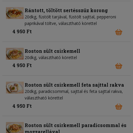
Rántott, töltött sertésszűz korong
20dkg, füstölt tarjával, füstölt sajttal, pepperoni
paprikával töltve, választható körettel
4 950 Ft
Roston sült csirkemell
20dkg, választható körettel
4 950 Ft
Roston sült csirkemell feta sajttal rakva
20dkg, paradicsommal, sajttal és feta sajttal rakva,
választható körettel
4 950 Ft
Roston sült csirkemell paradicsommal és
mozzarellával