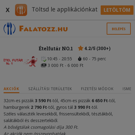
Töltsd le applikációnkat
X
LETÖLTÖM
BELÉPÉS
Ételfutár NO.1
4.2/5 (300+)
10:45 - 20:55
60 - 75 perc
3 000 Ft - 6 000 Ft
AKCIÓK
SZÁLLÍTÁSI TERÜLETEK
FIZETÉSI MÓDOK
ISMER
32cm-es pizzák
3 590
Ft
-tól, 45cm-es pizzák
6 650
F
t
-tól,
hamburgerek
2
79
0
Ft
-tól, gyros tál
3
9
90 Ft
-tól.
Széles választék levesekből, frissensültekből, tésztákból,
salátákból és desszertekből.
A bőségtálak csomagolási díja 300 Ft.
Az akciók nem összevonhatóak.