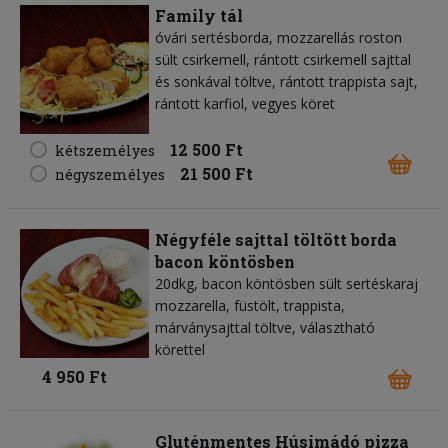
Family tál
óvári sertésborda, mozzarellás roston
sült csirkemell, rántott csirkemell sajttal
és sonkával töltve, rántott trappista sajt,
rántott karfiol, vegyes köret
12 500 Ft
kétszemélyes
21 500 Ft
négyszemélyes
Négyféle sajttal töltött borda
bacon köntösben
20dkg, bacon köntösben sült sertéskaraj
mozzarella, füstölt, trappista,
márványsajttal töltve, választható
körettel
4 950 Ft
Gluténmentes Húsimádó pizza