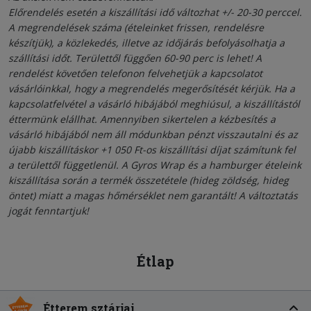
Előrendelés esetén a kiszállítási idő változhat +/- 20-30 perccel.
A megrendelések száma (ételeinket frissen, rendelésre
készítjük), a közlekedés, illetve az időjárás befolyásolhatja a
szállítási időt. Területtől függően 60-90 perc is lehet! A
rendelést követően telefonon felvehetjük a kapcsolatot
vásárlóinkkal, hogy a megrendelés megerősítését kérjük. Ha a
kapcsolatfelvétel a vásárló hibájából meghiúsul, a kiszállítástól
éttermünk elállhat. Amennyiben sikertelen a kézbesítés a
vásárló hibájából nem áll módunkban pénzt visszautalni és az
újabb kiszállításkor +1 050 Ft-os kiszállítási díjat számítunk fel
a területtől függetlenül. A Gyros Wrap és a hamburger ételeink
kiszállítása során a termék összetétele (hideg zöldség, hideg
öntet) miatt a magas hőmérséklet nem garantált! A változtatás
jogát fenntartjuk!
Étlap
Étterem sztárjai