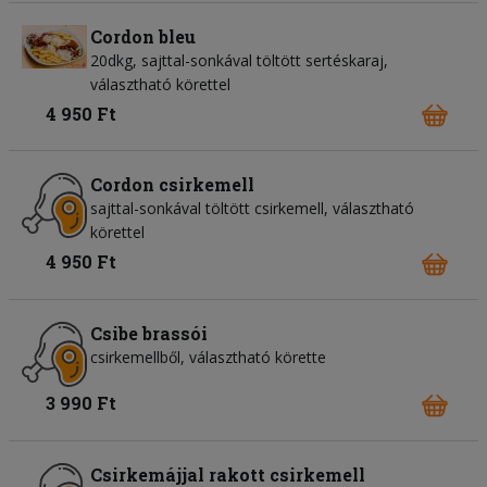
Cordon bleu
20dkg, sajttal-sonkával töltött sertéskaraj,
választható körettel
4 950 Ft
Cordon csirkemell
sajttal-sonkával töltött csirkemell, választható
körettel
4 950 Ft
Csibe brassói
csirkemellből, választható körette
3 990 Ft
Csirkemájjal rakott csirkemell