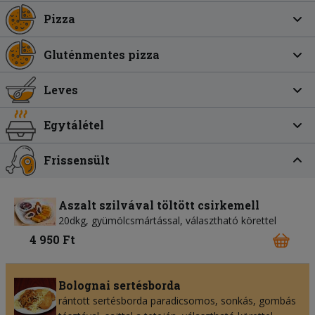
Pizza
Gluténmentes pizza
Leves
Egytálétel
Frissensült
Aszalt szilvával töltött csirkemell
20dkg, gyümölcsmártással, választható körettel
4 950 Ft
Bolognai sertésborda
rántott sertésborda paradicsomos, sonkás, gombás