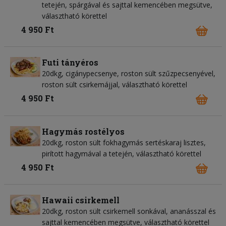
tetején, spárgával és sajttal kemencében megsütve,
választható körettel
4 950 Ft
Futi tányéros
20dkg, cigánypecsenye, roston sült szűzpecsenyével,
roston sült csirkemájjal, választható körettel
4 950 Ft
Hagymás rostélyos
20dkg, roston sült fokhagymás sertéskaraj lisztes,
pirított hagymával a tetején, választható körettel
4 950 Ft
Hawaii csirkemell
20dkg, roston sült csirkemell sonkával, ananásszal és
sajttal kemencében megsütve, választható körettel