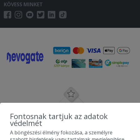
KÖVESS MINKET
Fontosnak tartjuk az adatok
védelmét
A böngészési élmény fokozása, a személyre
szabott hirdetések vagy tartalmak megjelenítése,