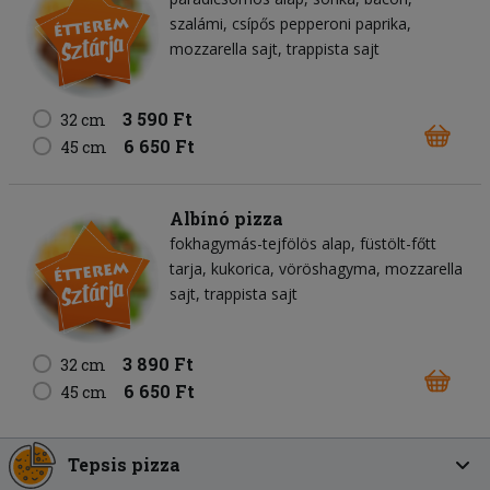
szalámi
csípős pepperoni paprika
mozzarella sajt
trappista sajt
3 590 Ft
32 cm
6 650 Ft
45 cm
Albínó pizza
fokhagymás-tejfölös alap
füstölt-főtt
tarja
kukorica
vöröshagyma
mozzarella
sajt
trappista sajt
3 890 Ft
32 cm
6 650 Ft
45 cm
Tepsis pizza