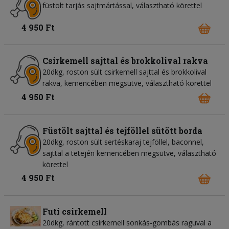
füstölt tarjás sajtmártással, választható körettel
4 950 Ft
Csirkemell sajttal és brokkolival rakva
20dkg, roston sült csirkemell sajttal és brokkolival
rakva, kemencében megsütve, választható körettel
4 950 Ft
Füstölt sajttal és tejföllel sütött borda
20dkg, roston sült sertéskaraj tejföllel, baconnel,
sajttal a tetején kemencében megsütve, választható
körettel
4 950 Ft
Futi csirkemell
20dkg, rántott csirkemell sonkás-gombás raguval a