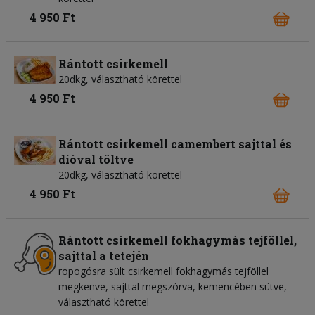
4 950 Ft
Rántott csirkemell
20dkg, választható körettel
4 950 Ft
Rántott csirkemell camembert sajttal és
dióval töltve
20dkg, választható körettel
4 950 Ft
Rántott csirkemell fokhagymás tejföllel,
sajttal a tetején
ropogósra sült csirkemell fokhagymás tejföllel
megkenve, sajttal megszórva, kemencében sütve,
választható körettel