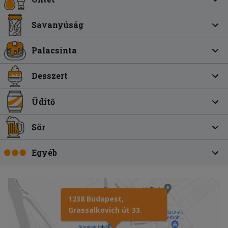
Savanyúság
Palacsinta
Desszert
Üdítő
Sör
Egyéb
1238 Budapest,
Grassalkovich út 33.