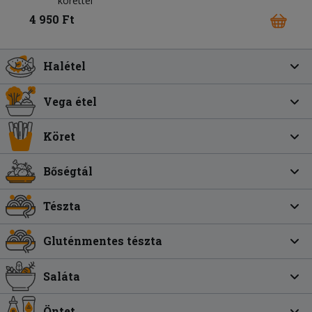
körettel
4 950 Ft
Halétel
Vega étel
Köret
Bőségtál
Tészta
Gluténmentes tészta
Saláta
Öntet