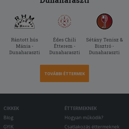
Rántott hús
Édes Chili
Sétány Tenisz &
Mánia -
Étterem -
Bisztró -
Dunaharaszti
Dunaharaszti
Dunaharaszti
TOVÁBBI ÉTTERMEK
CIKKEK
ÉTTERMEKNEK
Blog
Hogyan működik?
GYIK
Csatlakozás éttermeknek