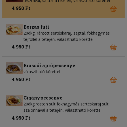
tésztával, sajttal a tetején, választható körettel
4 950 Ft
Borzas futi
20dkg, rántott sertéskaraj, sajttal, fokhagymás
tejföllel a tetején, választható körettel
4 950 Ft
Brassói aprópecsenye
választható körettel
4 950 Ft
Cigánypecsenye
20dkg roston sült fokhagymás sertéskaraj sült
szalonnával a tetején, választható körettel
4 950 Ft