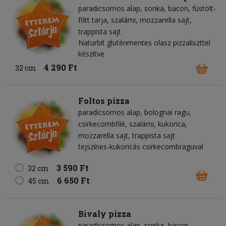
paradicsomos alap
sonka
bacon
füstölt-
főtt tarja
szalámi
mozzarella sajt
trappista sajt
Naturbit gluténmentes olasz pizzaliszttel
készítve
4 290 Ft
32 cm
Foltos pizza
paradicsomos alap
bolognai ragu
csirkecombfilé
szalámi
kukorica
mozzarella sajt
trappista sajt
tejszínes-kukoricás csirkecombraguval
3 590 Ft
32 cm
6 650 Ft
45 cm
Bivaly pizza
paradicsomos alap
sonka
bacon