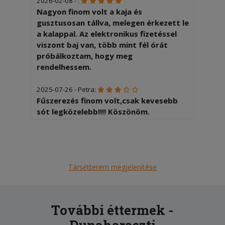
2026-02-08 - :
Nagyon finom volt a kaja és
gusztusosan tállva, melegen érkezett le
a kalappal. Az elektronikus fizetéssel
viszont baj van, több mint fél órát
próbálkoztam, hogy meg
rendelhessem.
2025-07-26 - Petra:
Fűszerezés finom volt,csak kevesebb
sót legközelebb!!!! Köszönöm.
2025-07-13 - Petra:
A régebbi recept nekünk jobban ízlett!
Túl fűszeres volt az étel. Köszönöm.
Elnézést.
Társétterem megjelenítése
2025-06-27 - Tiborné:
Az ételek frissek, finomak voltak. A
További éttermek -
futár udvarias.A lemaradt palacsintát
Dunaharaszti
szó nélkül pótolták. Köszönjük.