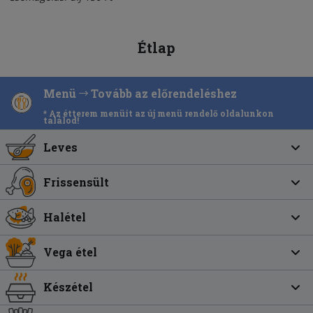
Étlap
Menü
Tovább az előrendeléshez
* Az étterem menüit az új menü rendelő oldalunkon
találod!
Leves
Frissensült
Halétel
Vega étel
Készétel