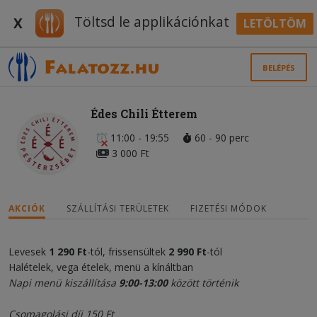
Töltsd le applikációnkat
X
LETÖLTÖM
BELÉPÉS
Édes Chili Étterem
11:00 - 19:55
60 - 90 perc
3 000 Ft
AKCIÓK
SZÁLLÍTÁSI TERÜLETEK
FIZETÉSI MÓDOK
Levesek
1 290 Ft
-tól, frissensültek
2 990 Ft
-tól
Halételek, vega ételek, menü a kínáltban
Napi menü kiszállítása
9:00-13:00
között történik
Csomagolási díj 150 Ft