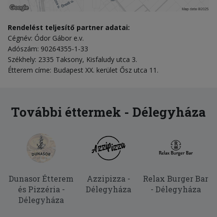
Rendelést teljesítő partner adatai:
Cégnév: Ódor Gábor e.v.
Adószám: 90264355-1-33
Székhely: 2335 Taksony, Kisfaludy utca 3.
Étterem címe: Budapest XX. kerület Ősz utca 11.
További éttermek - Délegyháza
Dunasor Étterem
Azzipizza -
Relax Burger Bar
és Pizzéria -
Délegyháza
- Délegyháza
Délegyháza