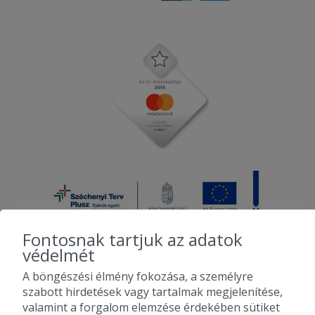
Fontosnak tartjuk az adatok
védelmét
A böngészési élmény fokozása, a személyre
2010-2026 Copyright - Falatozz.hu - Diston-line Kft.
szabott hirdetések vagy tartalmak megjelenítése,
valamint a forgalom elemzése érdekében sütiket
Pizza, gyros, hamburger, menük kedvező áron, egy helyen az összes