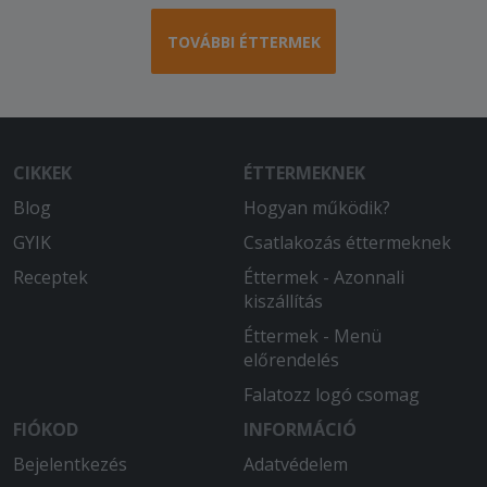
TOVÁBBI ÉTTERMEK
CIKKEK
ÉTTERMEKNEK
Blog
Hogyan működik?
GYIK
Csatlakozás éttermeknek
Receptek
Éttermek - Azonnali
kiszállítás
Éttermek - Menü
előrendelés
Falatozz logó csomag
FIÓKOD
INFORMÁCIÓ
Bejelentkezés
Adatvédelem