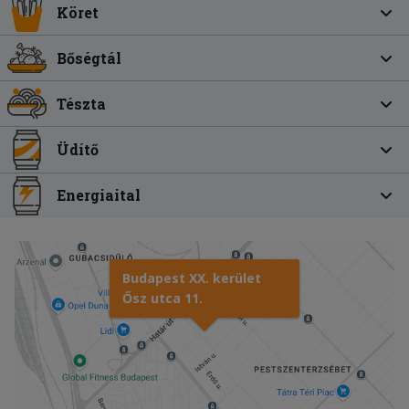
Köret
Bőségtál
Tészta
Üdítő
Energiaital
Budapest XX. kerület
Ősz utca 11.