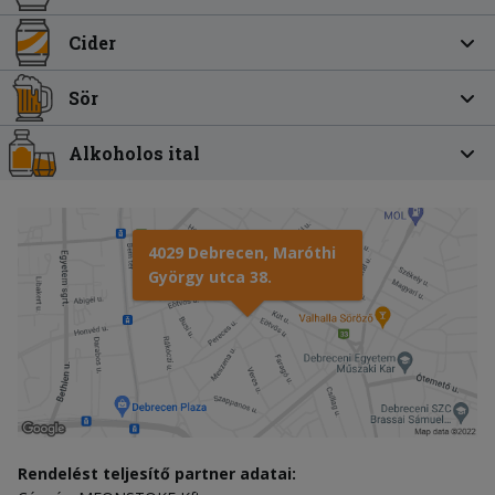
Cider
Sör
Alkoholos ital
4029 Debrecen, Maróthi
György utca 38.
Rendelést teljesítő partner adatai: