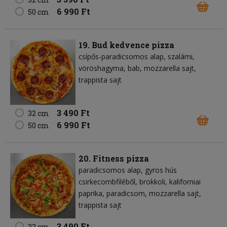
6 990 Ft
50 cm
19. Bud kedvence pizza
csípős-paradicsomos alap
szalámi
vöröshagyma
bab
mozzarella sajt
trappista sajt
3 490 Ft
32 cm
6 990 Ft
50 cm
20. Fitness pizza
paradicsomos alap
gyros hús
csirkecombfiléből
brokkoli
kaliforniai
paprika
paradicsom
mozzarella sajt
trappista sajt
3 490 Ft
32 cm