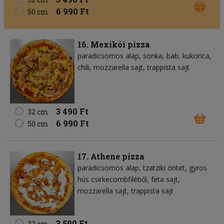
6 990 Ft
50 cm
16. Mexikói pizza
paradicsomos alap
sonka
bab
kukorica
chili
mozzarella sajt
trappista sajt
3 490 Ft
32 cm
6 990 Ft
50 cm
17. Athene pizza
paradicsomos alap
tzatziki öntet
gyros
hús csirkecombfiléből
feta sajt
mozzarella sajt
trappista sajt
3 590 Ft
32 cm