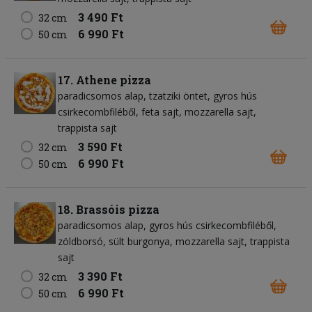
3 490 Ft
32 cm
6 990 Ft
50 cm
17. Athene pizza
paradicsomos alap
tzatziki öntet
gyros hús
csirkecombfiléből
feta sajt
mozzarella sajt
trappista sajt
3 590 Ft
32 cm
6 990 Ft
50 cm
18. Brassóis pizza
paradicsomos alap
gyros hús csirkecombfiléből
zöldborsó
sült burgonya
mozzarella sajt
trappista
sajt
3 390 Ft
32 cm
6 990 Ft
50 cm