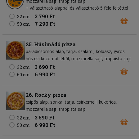
mozzarella sajt
trappista sajt
+ választható alappal és választható 5 féle feltéttel
3 790 Ft
32 cm
7 290 Ft
50 cm
25. Húsimádó pizza
paradicsomos alap
tarja
szalámi
kolbász
gyros
hús csirkecombfiléből
mozzarella sajt
trappista sajt
3 690 Ft
32 cm
6 990 Ft
50 cm
26. Rocky pizza
csípős alap
sonka
tarja
csirkemell
kukorica
mozzarella sajt
trappista sajt
3 590 Ft
32 cm
6 990 Ft
50 cm