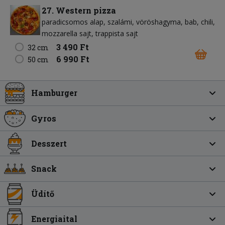
27. Western pizza
paradicsomos alap
szalámi
vöröshagyma
bab
chili
mozzarella sajt
trappista sajt
3 490 Ft
32 cm
6 990 Ft
50 cm
Hamburger
Gyros
Desszert
Snack
Üdítő
Energiaital