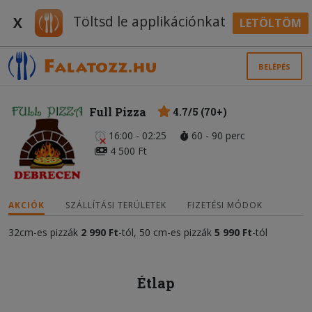
Töltsd le applikációnkat
X
LETÖLTÖM
BELÉPÉS
Full Pizza
4.7/5 (70+)
16:00 - 02:25
60 - 90 perc
4 500 Ft
AKCIÓK
SZÁLLÍTÁSI TERÜLETEK
FIZETÉSI MÓDOK
32cm-es pizzák
2 990
Ft
-tól, 50 cm-es pizzák
5 990 Ft
-tól
Étlap