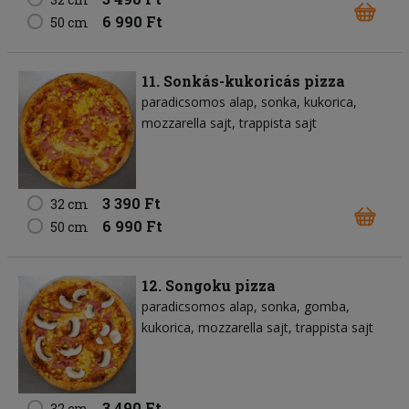
6 990 Ft
50 cm
11. Sonkás-kukoricás pizza
paradicsomos alap
sonka
kukorica
mozzarella sajt
trappista sajt
3 390 Ft
32 cm
6 990 Ft
50 cm
12. Songoku pizza
paradicsomos alap
sonka
gomba
kukorica
mozzarella sajt
trappista sajt
3 490 Ft
32 cm