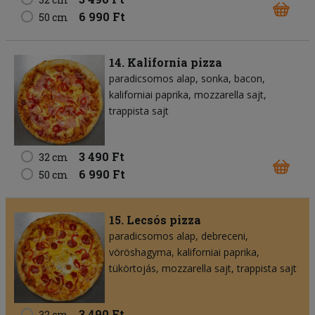
6 990 Ft
50 cm
14. Kalifornia pizza
paradicsomos alap
sonka
bacon
kaliforniai paprika
mozzarella sajt
trappista sajt
3 490 Ft
32 cm
6 990 Ft
50 cm
15. Lecsós pizza
paradicsomos alap
debreceni
vöröshagyma
kaliforniai paprika
tükörtojás
mozzarella sajt
trappista sajt
3 490 Ft
32 cm