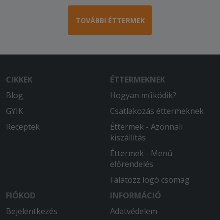
TOVÁBBI ÉTTERMEK
CIKKEK
ÉTTERMEKNEK
Blog
Hogyan működik?
GYIK
Csatlakozás éttermeknek
Receptek
Éttermek - Azonnali
kiszállítás
Éttermek - Menü
előrendelés
Falatozz logó csomag
FIÓKOD
INFORMÁCIÓ
Bejelentkezés
Adatvédelem