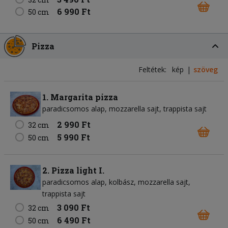
6 990 Ft
50 cm
Pizza
Feltétek:
kép
szöveg
1. Margarita pizza
paradicsomos alap
mozzarella sajt
trappista sajt
2 990 Ft
32 cm
5 990 Ft
50 cm
2. Pizza light I.
paradicsomos alap
kolbász
mozzarella sajt
trappista sajt
3 090 Ft
32 cm
6 490 Ft
50 cm