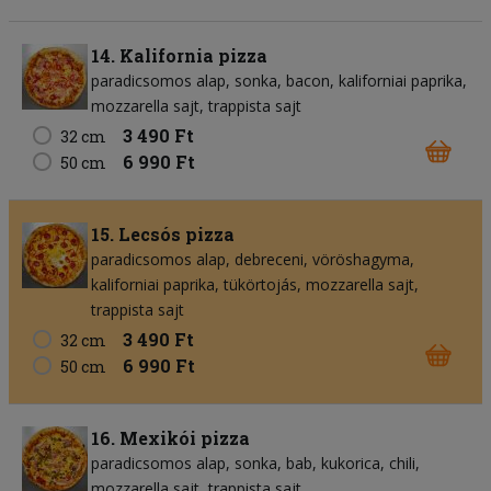
14. Kalifornia pizza
paradicsomos alap
sonka
bacon
kaliforniai paprika
mozzarella sajt
trappista sajt
3 490 Ft
32 cm
6 990 Ft
50 cm
15. Lecsós pizza
paradicsomos alap
debreceni
vöröshagyma
kaliforniai paprika
tükörtojás
mozzarella sajt
trappista sajt
3 490 Ft
32 cm
6 990 Ft
50 cm
16. Mexikói pizza
paradicsomos alap
sonka
bab
kukorica
chili
mozzarella sajt
trappista sajt