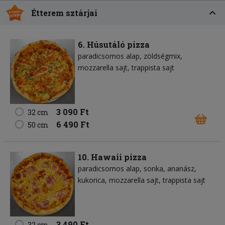
Étterem sztárjai
6. Húsutáló pizza
paradicsomos alap
zöldségmix
mozzarella sajt
trappista sajt
3 090 Ft
32 cm
6 490 Ft
50 cm
10. Hawaii pizza
paradicsomos alap
sonka
ananász
kukorica
mozzarella sajt
trappista sajt
3 490 Ft
32 cm