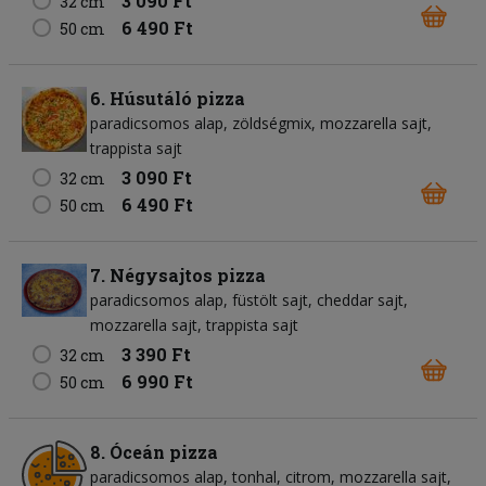
3 090 Ft
32 cm
6 490 Ft
50 cm
6. Húsutáló pizza
paradicsomos alap
zöldségmix
mozzarella sajt
trappista sajt
3 090 Ft
32 cm
6 490 Ft
50 cm
7. Négysajtos pizza
paradicsomos alap
füstölt sajt
cheddar sajt
mozzarella sajt
trappista sajt
3 390 Ft
32 cm
6 990 Ft
50 cm
8. Óceán pizza
paradicsomos alap
tonhal
citrom
mozzarella sajt