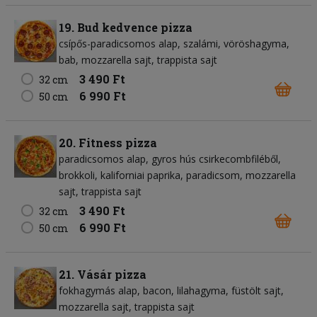
19. Bud kedvence pizza
csípős-paradicsomos alap
szalámi
vöröshagyma
bab
mozzarella sajt
trappista sajt
3 490 Ft
32 cm
6 990 Ft
50 cm
20. Fitness pizza
paradicsomos alap
gyros hús csirkecombfiléből
brokkoli
kaliforniai paprika
paradicsom
mozzarella
sajt
trappista sajt
3 490 Ft
32 cm
6 990 Ft
50 cm
21. Vásár pizza
fokhagymás alap
bacon
lilahagyma
füstölt sajt
mozzarella sajt
trappista sajt