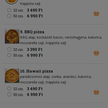
trappista sajt
3 490 Ft
32 cm
6 990 Ft
50 cm
9. BBQ pizza
BBQ alap
kockázott bacon
vöröshagyma
kukorica
mozzarella sajt
trappista sajt
3 390 Ft
32 cm
6 990 Ft
50 cm
10. Hawaii pizza
paradicsomos alap
sonka
ananász
kukorica
mozzarella sajt
trappista sajt
3 490 Ft
32 cm
6 990 Ft
50 cm