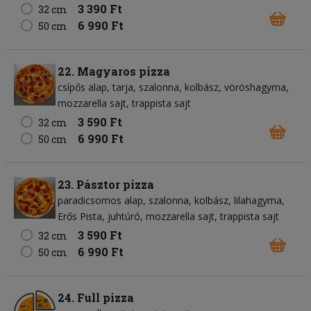
3 390 Ft
32 cm
6 990 Ft
50 cm
22. Magyaros pizza
csípős alap
tarja
szalonna
kolbász
vöröshagyma
mozzarella sajt
trappista sajt
3 590 Ft
32 cm
6 990 Ft
50 cm
23. Pásztor pizza
paradicsomos alap
szalonna
kolbász
lilahagyma
Erős Pista
juhtúró
mozzarella sajt
trappista sajt
3 590 Ft
32 cm
6 990 Ft
50 cm
24. Full pizza