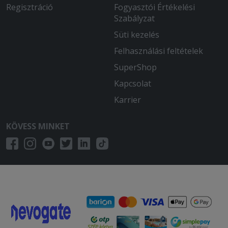
Regisztráció
Fogyasztói Értékelési
Szabályzat
Süti kezelés
Felhasználási feltételek
SuperShop
Kapcsolat
Karrier
KÖVESS MINKET