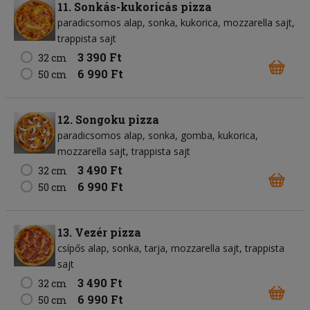
11. Sonkás-kukoricás pizza
paradicsomos alap
sonka
kukorica
mozzarella sajt
trappista sajt
3 390 Ft
32 cm
6 990 Ft
50 cm
12. Songoku pizza
paradicsomos alap
sonka
gomba
kukorica
mozzarella sajt
trappista sajt
3 490 Ft
32 cm
6 990 Ft
50 cm
13. Vezér pizza
csípős alap
sonka
tarja
mozzarella sajt
trappista
sajt
3 490 Ft
32 cm
6 990 Ft
50 cm