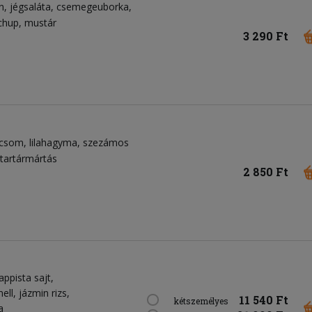
n
jégsaláta
csemegeuborka
chup
mustár
3 290 Ft
icsom
lilahagyma
szezámos
tartármártás
2 850 Ft
appista sajt,
ell, jázmin rizs,
11 540 Ft
kétszemélyes
a