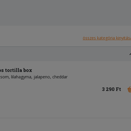
összes kategória kinyitás
s tortilla box
csom
lilahagyma
jalapeno
cheddar
3 290 Ft