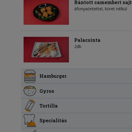
Rántott camembert saj
áfonyaöntettel, köret nélkül
Palacsinta
2db
Hamburger
Gyros
Tortilla
Specialitás