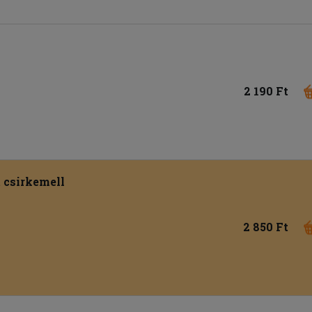
2 190 Ft
t csirkemell
2 850 Ft