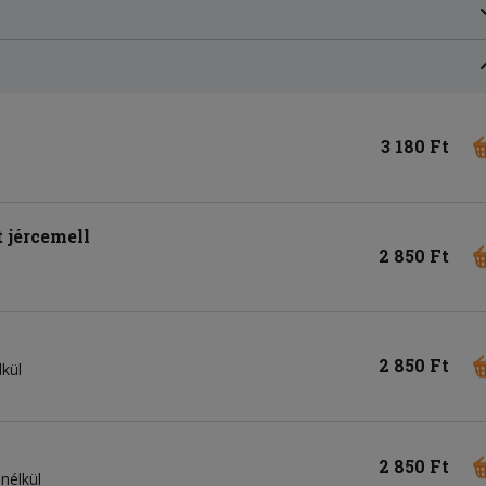
3 180 Ft
t jércemell
2 850 Ft
2 850 Ft
lkül
2 850 Ft
 nélkül