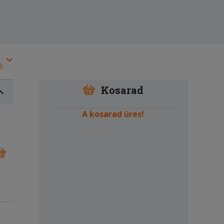
a
Kosarad
A kosarad üres!