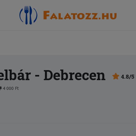
elbár
- Debrecen
4.8/5
4 000 Ft