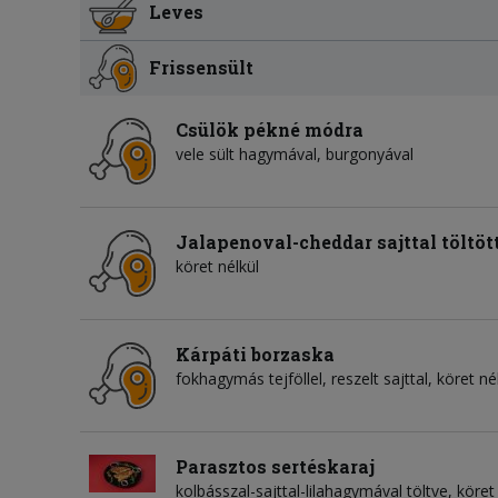
Leves
Frissensült
Csülök pékné módra
vele sült hagymával, burgonyával
Jalapenoval-cheddar sajttal töltöt
köret nélkül
Kárpáti borzaska
fokhagymás tejföllel, reszelt sajttal, köret né
Parasztos sertéskaraj
kolbásszal-sajttal-lilahagymával töltve, köret