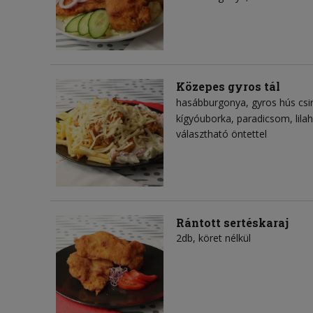
Közepes gyros tál
hasábburgonya
gyros hús csi
kígyóuborka
paradicsom
lil
választható öntettel
Rántott sertéskaraj
2db, köret nélkül