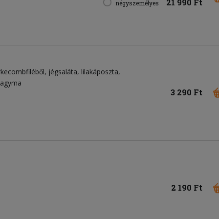
21 990 Ft
négyszemélyes
rkecombfiléből
jégsaláta
lilakáposzta
ahagyma
3 290 Ft
2 190 Ft