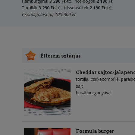
Hamburgerek
3 29
0
Ft
-tól, hot-dogok
2 190
Ft
Tortillák
3 2
90 Ft
-tól, frissensültek
2 1
90
Ft
-tól
Csomagolási díj 100-300 Ft
Étterem sztárjai
Cheddar sajtos-jalapeno
tortilla
csirkecombfilé
paradi
sajt
hasábburgonyával
Formula burger