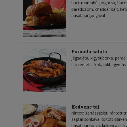
buci
marhahúspogácsa
baco
paradicsom
cheddar sajt
ket
hasábburgonyával
Formula saláta
jégsaláta
kígyóuborka
parad
csirkemellcsíkok
fokhagymás 
Kedvenc tál
rántott sertésszelet, rántott tr
sajttal-sonkával töltött csirkem
hasábburgonya, kukoricasalát