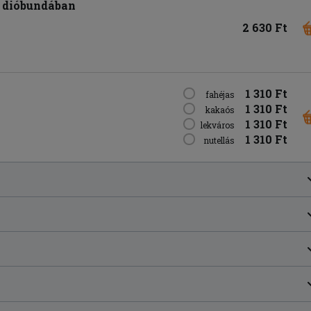
t dióbundában
2 630 Ft
1 310 Ft
fahéjas
1 310 Ft
kakaós
1 310 Ft
lekváros
1 310 Ft
nutellás