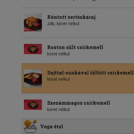
Rántott sertéskaraj
2db, köret nélkül
Roston sült csirkemell
köret nélkül
Sajttal-sonkával töltött csirkemell
köret nélkül
Szezámmagos csirkemell
köret nélkül
Vega étel