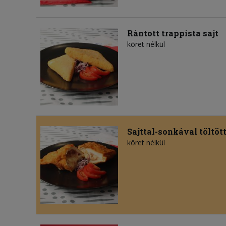
Rántott trappista sajt
köret nélkül
Sajttal-sonkával töltöt
köret nélkül