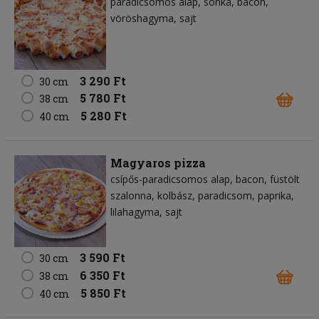
paradicsomos alap
sonka
bacon
vöröshagyma
sajt
3 290 Ft
30 cm
5 780 Ft
38 cm
5 280 Ft
40 cm
Magyaros pizza
csípős-paradicsomos alap
bacon
füstölt
szalonna
kolbász
paradicsom
paprika
lilahagyma
sajt
3 590 Ft
30 cm
6 350 Ft
38 cm
5 850 Ft
40 cm