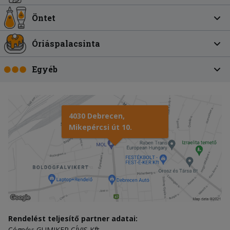
Öntet
Óriáspalacsinta
Egyéb
4030 Debrecen,
Mikepércsi út 10.
Rendelést teljesítő partner adatai:
Cégnév: GUMIKER CÍVIS Kft.