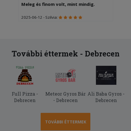
Meleg és finom volt, mint mindig.
2025-06-12 - Szilvia:
Nagyon finom volt a pizza és forrón
érkezett.
További éttermek - Debrecen
Full Pizza -
Meteor Gyros Bár
Ali Baba Gyros -
Debrecen
- Debrecen
Debrecen
TOVÁBBI ÉTTERMEK