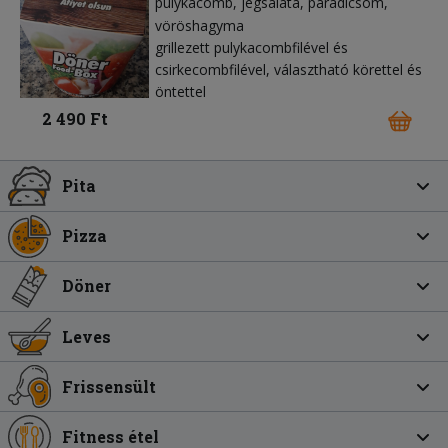
pulykacomb
jégsaláta
paradicsom
vöröshagyma
grillezett pulykacombfilével és
csirkecombfilével, választható körettel és
öntettel
2 490 Ft
Pita
Pizza
Döner
Leves
Frissensült
Fitness étel