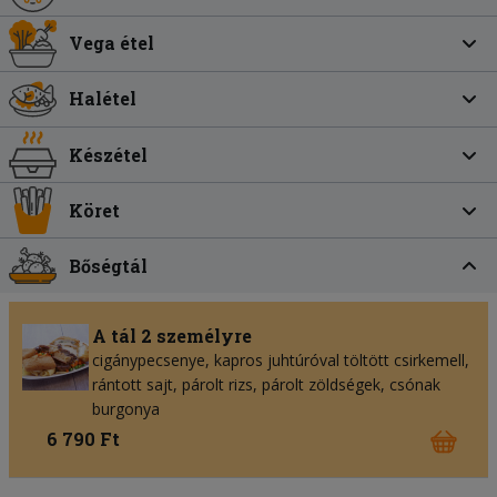
Vega étel
Halétel
Készétel
Köret
Bőségtál
A tál 2 személyre
cigánypecsenye, kapros juhtúróval töltött csirkemell,
rántott sajt, párolt rizs, párolt zöldségek, csónak
burgonya
6 790 Ft