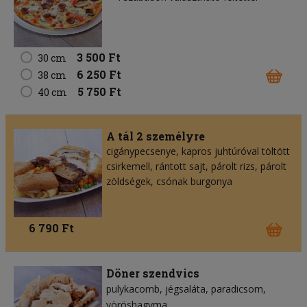
3 500 Ft
30 cm
6 250 Ft
38 cm
5 750 Ft
40 cm
A tál 2 személyre
cigánypecsenye, kapros juhtúróval töltött
csirkemell, rántott sajt, párolt rizs, párolt
zöldségek, csónak burgonya
6 790 Ft
Döner szendvics
pulykacomb
jégsaláta
paradicsom
vöröshagyma