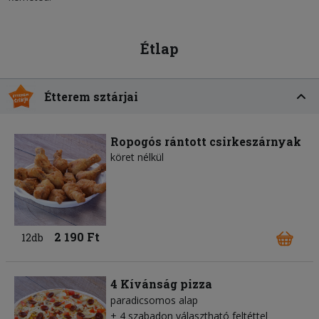
Étlap
Étterem sztárjai
Ropogós rántott csirkeszárnyak
köret nélkül
2 190 Ft
12db
4 Kívánság pizza
paradicsomos alap
+ 4 szabadon választható feltéttel