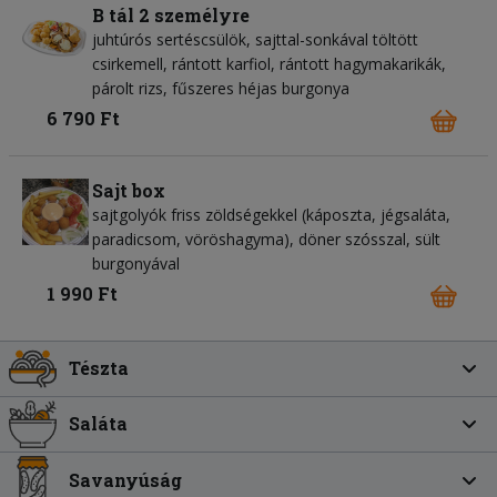
B tál 2 személyre
juhtúrós sertéscsülök, sajttal-sonkával töltött
csirkemell, rántott karfiol, rántott hagymakarikák,
párolt rizs, fűszeres héjas burgonya
6 790 Ft
Sajt box
sajtgolyók friss zöldségekkel (káposzta, jégsaláta,
paradicsom, vöröshagyma), döner szósszal, sült
burgonyával
1 990 Ft
Tészta
Saláta
Savanyúság