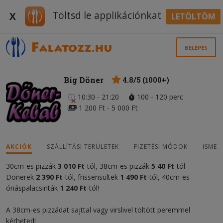
Töltsd le applikációnkat
X
LETÖLTÖM
BELÉPÉS
Big Döner
4.8/5 (1000+)
10:30 - 21:20
100 - 120 perc
1 200 Ft - 5 000 Ft
AKCIÓK
SZÁLLÍTÁSI TERÜLETEK
FIZETÉSI MÓDOK
ISMER
30cm-es pizzák
3 0
1
0 Ft
-tól, 38cm-es pizzák
5
4
0 Ft
-tól
Dönerek
2 390 Ft
-tól, frissensültek
1 490 Ft
-tól, 40cm-es
óriáspalacsinták
1 240 Ft
-tól!
A 38cm-es pizzádat sajttal vagy virslivel töltött peremmel
kérheted!