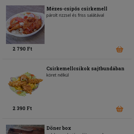
Mézes-csípős csirkemell
párolt rizzsel és friss salátával
2 790 Ft
Csirkemellcsíkok sajtbundában
köret nélkül
2 390 Ft
Döner box