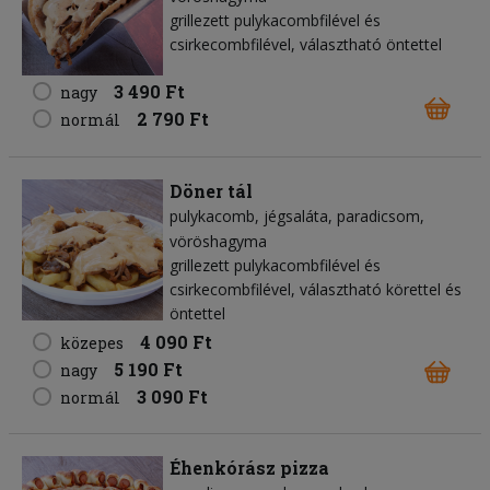
grillezett pulykacombfilével és
csirkecombfilével, választható öntettel
3 490 Ft
nagy
2 790 Ft
normál
Döner tál
pulykacomb
jégsaláta
paradicsom
vöröshagyma
grillezett pulykacombfilével és
csirkecombfilével, választható körettel és
öntettel
4 090 Ft
közepes
5 190 Ft
nagy
3 090 Ft
normál
Éhenkórász pizza