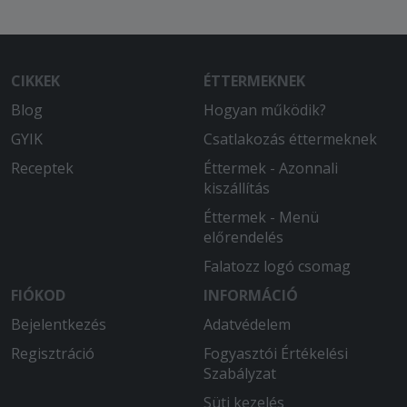
CIKKEK
ÉTTERMEKNEK
Blog
Hogyan működik?
GYIK
Csatlakozás éttermeknek
Receptek
Éttermek - Azonnali
kiszállítás
Éttermek - Menü
előrendelés
Falatozz logó csomag
FIÓKOD
INFORMÁCIÓ
Bejelentkezés
Adatvédelem
Regisztráció
Fogyasztói Értékelési
Szabályzat
Süti kezelés