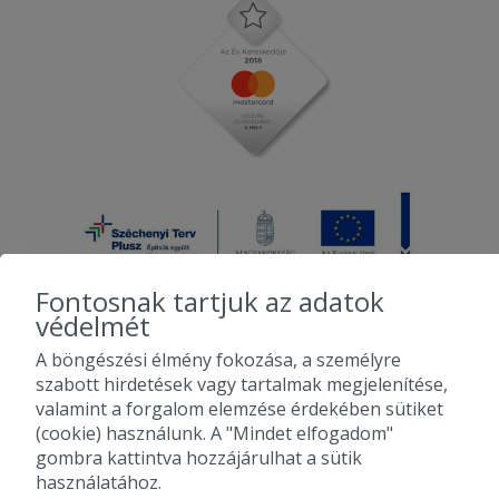
Fontosnak tartjuk az adatok
védelmét
A böngészési élmény fokozása, a személyre
2010-2026 Copyright - Falatozz.hu - Diston-line Kft.
szabott hirdetések vagy tartalmak megjelenítése,
valamint a forgalom elemzése érdekében sütiket
Pizza, gyros, hamburger, menük kedvező áron, egy helyen az összes
(cookie) használunk. A "Mindet elfogadom"
étterem ajánlata.
gombra kattintva hozzájárulhat a sütik
használatához.