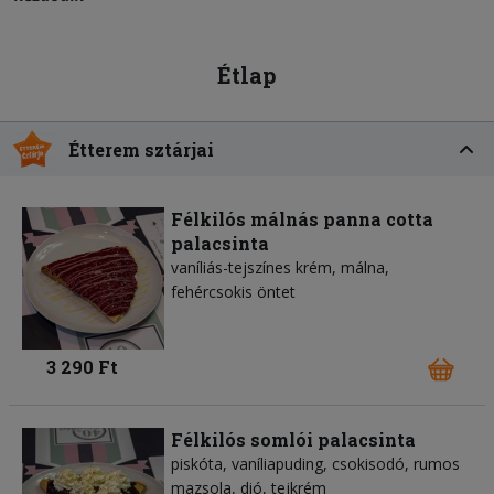
Étlap
Étterem sztárjai
Félkilós málnás panna cotta
palacsinta
vaníliás-tejszínes krém, málna,
fehércsokis öntet
3 290 Ft
Félkilós somlói palacsinta
piskóta, vaníliapuding, csokisodó, rumos
mazsola, dió, tejkrém