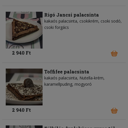
Rigó Jancsi palacsinta
kakaós palacsinta, csokikrém, csoki sodó,
csoki forgács
2 940 Ft
Toffifee palacsinta
kakaós palacsinta, Nutella-krém,
karamellpuding, mogyoró
2 940 Ft