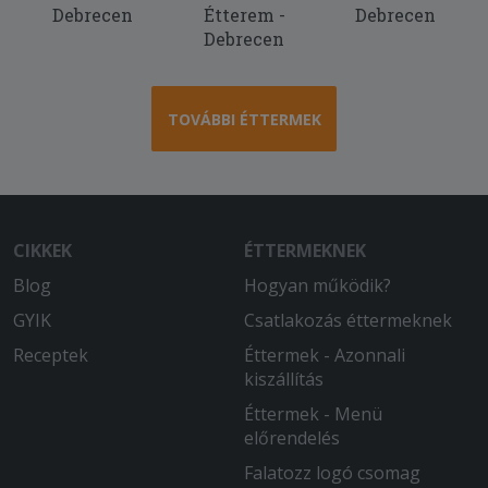
Debrecen
Étterem -
Debrecen
Debrecen
TOVÁBBI ÉTTERMEK
CIKKEK
ÉTTERMEKNEK
Blog
Hogyan működik?
GYIK
Csatlakozás éttermeknek
Receptek
Éttermek - Azonnali
kiszállítás
Éttermek - Menü
előrendelés
Falatozz logó csomag