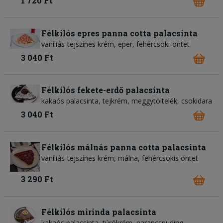
1 720 Ft
Félkilós epres panna cotta palacsinta
vaníliás-tejszínes krém, eper, fehércsoki-öntet
3 040 Ft
Félkilós fekete-erdő palacsinta
kakaós palacsinta, tejkrém, meggytöltelék, csokidara
3 040 Ft
Félkilós málnás panna cotta palacsinta
vaníliás-tejszínes krém, málna, fehércsokis öntet
3 290 Ft
Félkilós mirinda palacsinta
kakaós palacsinta, túrókrém, narancspuding,