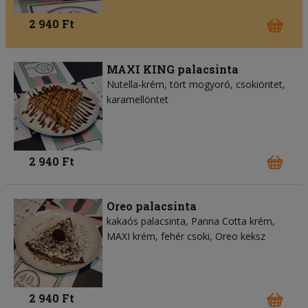
2 940 Ft
MAXI KING palacsinta
Nutella-krém, tört mogyoró, csokiöntet,
karamellöntet
2 940 Ft
Oreo palacsinta
kakaós palacsinta, Panna Cotta krém,
MAXI krém, fehér csoki, Oreo keksz
2 940 Ft