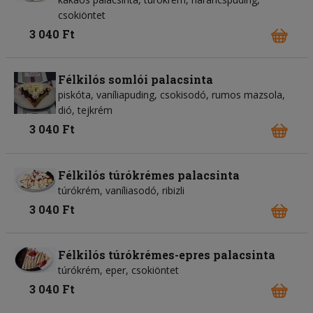
csokiöntet
3 040 Ft
Félkilós somlói palacsinta
piskóta, vaníliapuding, csokisodó, rumos mazsola,
dió, tejkrém
3 040 Ft
Félkilós túrókrémes palacsinta
túrókrém, vaníliasodó, ribizli
3 040 Ft
Félkilós túrókrémes-epres palacsinta
túrókrém, eper, csokiöntet
3 040 Ft