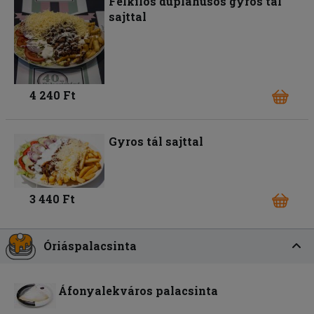
Félkilós duplahúsos gyros tál
sajttal
4 240 Ft
Gyros tál sajttal
3 440 Ft
Óriáspalacsinta
Áfonyalekváros palacsinta