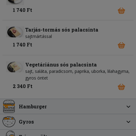
1 740 Ft
Tarjás-tormás sós palacsinta
sajtmártással
1 740 Ft
Vegetáriánus sós palacsinta
sajt, saláta, paradicsom, paprika, uborka, lilahagyma,
gyros öntet
2 340 Ft
Hamburger
Gyros