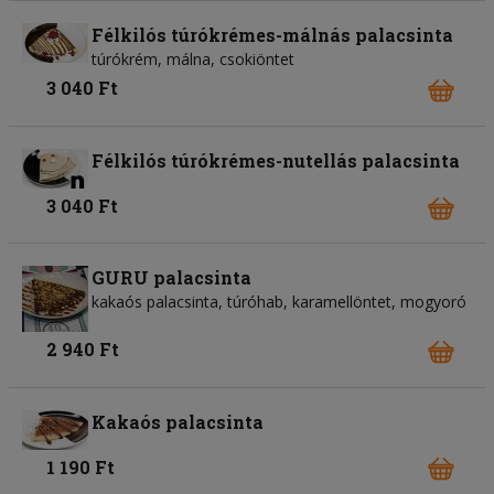
Félkilós túrókrémes-málnás palacsinta
túrókrém, málna, csokiöntet
3 040 Ft
Félkilós túrókrémes-nutellás palacsinta
3 040 Ft
GURU palacsinta
kakaós palacsinta, túróhab, karamellöntet, mogyoró
2 940 Ft
Kakaós palacsinta
1 190 Ft