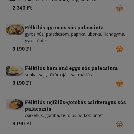
2 340 Ft
Félkilós gyrosos sós palacsinta
gyros hús, paradicsom, paprika, uborka, lilahagyma,
gyros öntet
3 190 Ft
Félkilós ham and eggs sós palacsinta
sonka, sajt, tükörtojás, sajtmártás
3 190 Ft
Félkilós tejfölös-gombás csirkeragus sós
palacsinta
csirkehús, gomba, tejfölös pörkölt öntet
3 190 Ft