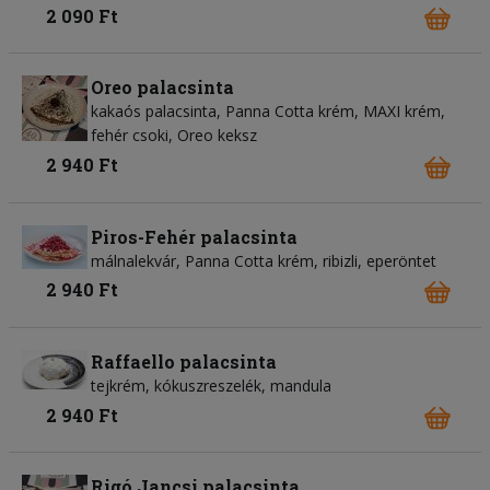
2 090 Ft
Oreo palacsinta
kakaós palacsinta, Panna Cotta krém, MAXI krém,
fehér csoki, Oreo keksz
2 940 Ft
Piros-Fehér palacsinta
málnalekvár, Panna Cotta krém, ribizli, eperöntet
2 940 Ft
Raffaello palacsinta
tejkrém, kókuszreszelék, mandula
2 940 Ft
Rigó Jancsi palacsinta