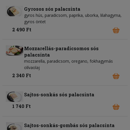
Gyrosos sós palacsinta
gyros hús, paradicsom, paprika, uborka, lilahagyma,
gyros öntet
2 490 Ft
Mozzarellás-paradicsomos sós
palacsinta
mozzarella, paradicsom, oregano, fokhagymás
olívaolaj
2 340 Ft
Sajtos-sonkás sós palacsinta
1 740 Ft
Sajtos-sonkás-gombás sós palacsinta