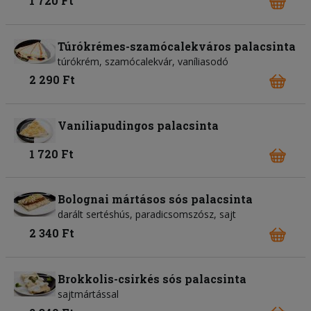
1 720 Ft
Túrókrémes-szamócalekváros palacsinta
túrókrém, szamócalekvár, vaníliasodó
2 290 Ft
Vaníliapudingos palacsinta
1 720 Ft
Bolognai mártásos sós palacsinta
darált sertéshús, paradicsomszósz, sajt
2 340 Ft
Brokkolis-csirkés sós palacsinta
sajtmártással