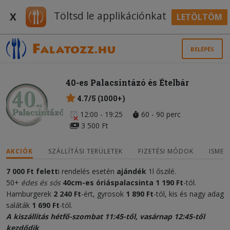
Töltsd le applikációnkat
X
LETÖLTÖM
BELÉPÉS
40-es Palacsintázó és Ételbár
4.7/5 (1000+)
12:00 - 19:25
60 - 90 perc
3 500 Ft
AKCIÓK
SZÁLLÍTÁSI TERÜLETEK
FIZETÉSI MÓDOK
ISMER
7 000 Ft felett
i rendelés esetén
ajándék
1l őszilé.
50+
édes és sós
40cm-es óriáspalacsinta 1 190 Ft
-tól.
Hamburgerek
2 240 Ft
-ért, gyrosok
1 890
Ft
-tól, kis és nagy adag
saláták
1 690 Ft
-tól.
A kiszállítás hétfő-szombat 11:45-től, vasárnap 12:45-től
kezdődik