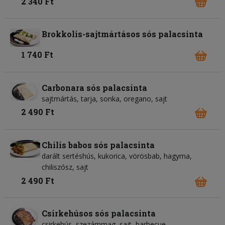
2 340 Ft
Brokkolis-sajtmártásos sós palacsinta
1 740 Ft
Carbonara sós palacsinta
sajtmártás, tarja, sonka, oregano, sajt
2 490 Ft
Chilis babos sós palacsinta
darált sertéshús, kukorica, vörösbab, hagyma,
chiliszósz, sajt
2 490 Ft
Csirkehúsos sós palacsinta
csirkehús, szezámmag, sajt, barbecue