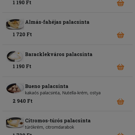
1 190 Ft
Almás-fahéjas palacsinta
1 720 Ft
Baracklekváros palacsinta
1 190 Ft
Bueno palacsinta
kakaós palacsinta, Nutella-krém, ostya
2 940 Ft
Citromos-túrós palacsinta
túrókrém, citromdarabok