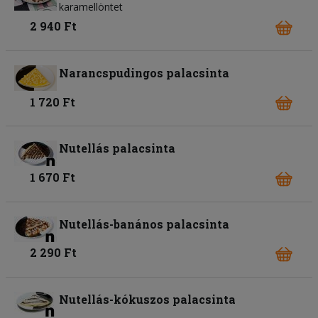
karamellöntet
2 940 Ft
Narancspudingos palacsinta
1 720 Ft
Nutellás palacsinta
1 670 Ft
Nutellás-banános palacsinta
2 290 Ft
Nutellás-kókuszos palacsinta