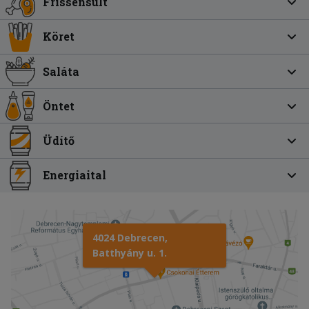
Frissensült
Köret
Saláta
Öntet
Üdítő
Energiaital
4024 Debrecen,
Batthyány u. 1.