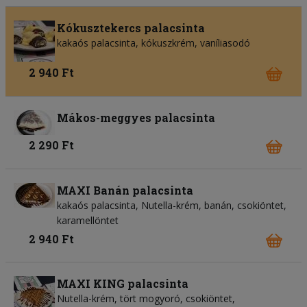
Kókusztekercs palacsinta
kakaós palacsinta, kókuszkrém, vaníliasodó
2 940 Ft
Mákos-meggyes palacsinta
2 290 Ft
MAXI Banán palacsinta
kakaós palacsinta, Nutella-krém, banán, csokiöntet,
karamellöntet
2 940 Ft
MAXI KING palacsinta
Nutella-krém, tört mogyoró, csokiöntet,