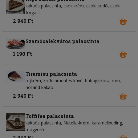
kakaós palacsinta, csokikrém, csoki sodó, csoki
forgács
2 940 Ft
Szamócalekváros palacsinta
1 190 Ft
Tiramisu palacsinta
tejkrém, koffeinmentes kávé, babapiskóta, rum,
holland kakaó
2 940 Ft
Toffifee palacsinta
kakaós palacsinta, Nutella-krém, karamellpuding,
mogyoró
2 940 Ft