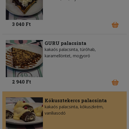
3 040 Ft
GURU palacsinta
kakaós palacsinta, túróhab,
karamellöntet, mogyoró
2 940 Ft
Kókusztekercs palacsinta
kakaós palacsinta, kókuszkrém,
vaníliasodó