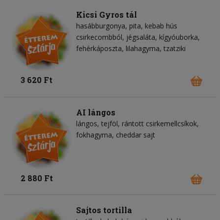
Kicsi Gyros tál
hasábburgonya
pita
kebab hús
csirkecombból
jégsaláta
kígyóuborka
fehérkáposzta
lilahagyma
tzatziki
3 620 Ft
AI lángos
lángos
tejföl
rántott csirkemellcsíkok
fokhagyma
cheddar sajt
2 880 Ft
Sajtos tortilla