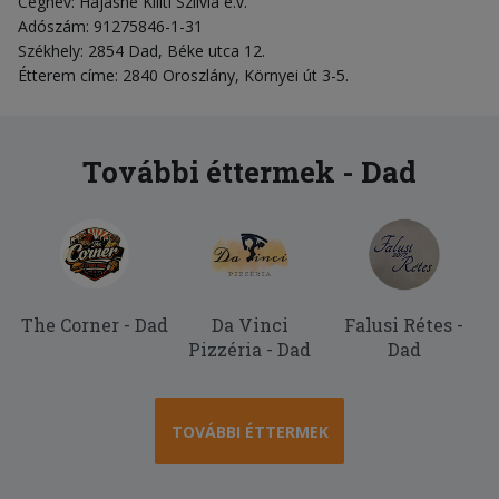
Cégnév: Hajasné Kiliti Szilvia e.v.
Adószám: 91275846-1-31
Székhely: 2854 Dad, Béke utca 12.
Étterem címe: 2840 Oroszlány, Környei út 3-5.
További éttermek - Dad
The Corner - Dad
Da Vinci
Falusi Rétes -
Pizzéria - Dad
Dad
TOVÁBBI ÉTTERMEK