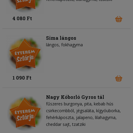
4 080 Ft
Sima lángos
lángos
fokhagyma
1 090 Ft
Nagy Kóborló Gyros tál
fűszeres burgonya
pita
kebab hús
csirkecombból
jégsaláta
kígyóuborka
fehérkáposzta
jalapeno
lilahagyma
cheddar sajt
tzatziki