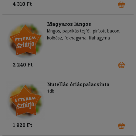
4 310 Ft
Magyaros lángos
lángos
paprikás tejföl
pirított bacon
kolbász
fokhagyma
lilahagyma
2 240 Ft
Nutellás óriáspalacsinta
1db
1 920 Ft