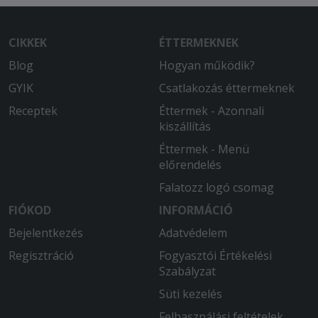
CIKKEK
ÉTTERMEKNEK
Blog
Hogyan működik?
GYIK
Csatlakozás éttermeknek
Receptek
Éttermek - Azonnali
kiszállítás
Éttermek - Menü
előrendelés
Falatozz logó csomag
FIÓKOD
INFORMÁCIÓ
Bejelentkezés
Adatvédelem
Regisztráció
Fogyasztói Értékelési
Szabályzat
Süti kezelés
Felhasználási feltételek