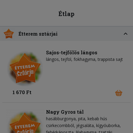
Étlap
Étterem sztárjai
Sajos-tejfölös lángos
lángos
tejföl
fokhagyma
trappista sajt
1 670 Ft
Nagy Gyros tál
hasábburgonya
pita
kebab hús
csirkecombból
jégsaláta
kígyóuborka
fehérkáposzta
lilahagyma
tzatziki