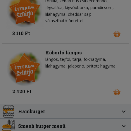
tortilla
kebab hús csirkecombból
jégsaláta
kígyóuborka
paradicsom
lilahagyma
cheddar sajt
választható öntettel
3 110 Ft
Kóborló lángos
lángos
tejföl
tarja
fokhagyma
lilahagyma
jalapeno
pirított hagyma
2 420 Ft
Hamburger
Smash burger menü