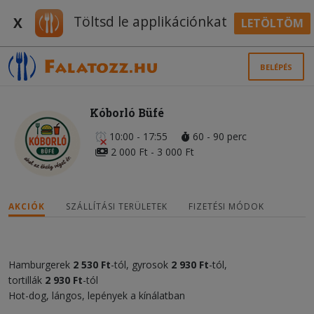
Töltsd le applikációnkat
X
LETÖLTÖM
BELÉPÉS
Kóborló Büfé
10:00 - 17:55
60 - 90 perc
2 000 Ft - 3 000 Ft
AKCIÓK
SZÁLLÍTÁSI TERÜLETEK
FIZETÉSI MÓDOK
Hamburgerek
2 530 Ft
-tól, gyrosok
2 930 Ft
-tól,
tortillák
2 930 Ft
-tól
Hot-dog, lángos, lepények a kínálatban