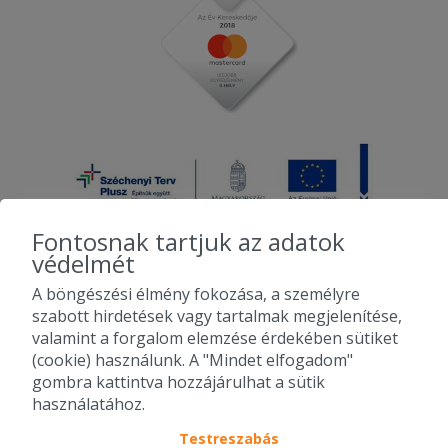
Fontosnak tartjuk az adatok
védelmét
A böngészési élmény fokozása, a személyre
2010-2026 Copyright - Falatozz.hu - Diston-line Kft.
szabott hirdetések vagy tartalmak megjelenítése,
valamint a forgalom elemzése érdekében sütiket
Pizza, gyros, hamburger, menük kedvező áron, egy helyen az összes
(cookie) használunk. A "Mindet elfogadom"
étterem ajánlata.
gombra kattintva hozzájárulhat a sütik
használatához.
Testreszabás