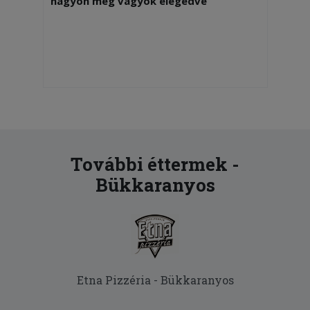
nagyon meg vagyok elégedve
További éttermek -
Bükkaranyos
Etna Pizzéria - Bükkaranyos