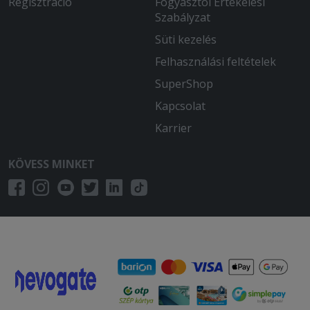
Regisztráció
Fogyasztói Értékelési
Szabályzat
Süti kezelés
Felhasználási feltételek
SuperShop
Kapcsolat
Karrier
KÖVESS MINKET