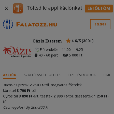
Töltsd le applikációnkat
X
LETÖLTÖM
BELÉPÉS
Oázis Étterem
4.6/5 (300+)
Előrendelés - 11:00 - 19:25
40 - 60 perc
5 000 Ft
AKCIÓK
SZÁLLÍTÁSI TERÜLETEK
FIZETÉSI MÓDOK
ISMER
30cm-es pizzák
2 750 Ft
-tól, magyaros főételek
körettel
3 790 Ft
-tól
Gyros tál
3 890 Ft
-ért, tészták
2 890 Ft
-tól, desszertek
1 250 Ft
-
tól
Csomagolási díj 200-300 Ft