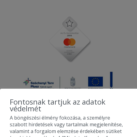
Fontosnak tartjuk az adatok
védelmét
A böngészési élmény fokozása, a személyre
2010-2026 Copyright - Falatozz.hu - Diston-line Kft.
szabott hirdetések vagy tartalmak megjelenítése,
valamint a forgalom elemzése érdekében sütiket
Pizza, gyros, hamburger, menük kedvező áron, egy helyen az összes