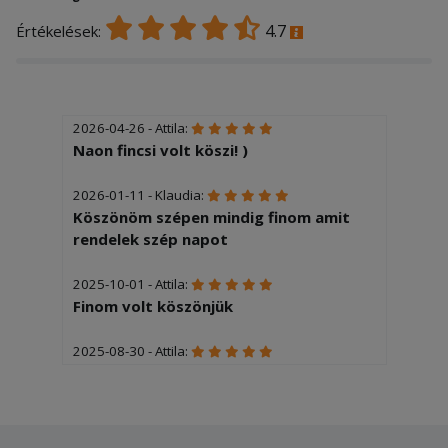
4.7
Értékelések:
2026-04-26 - Attila:
Naon fincsi volt köszi! )
2026-01-11 - Klaudia:
Köszönöm szépen mindig finom amit
rendelek szép napot
2025-10-01 - Attila:
Finom volt köszönjük
2025-08-30 - Attila:
Köszi finom volt!
2025-08-26 - Krisztina:
A pizza széle elég égett volt.