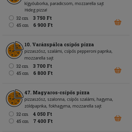
kígyóuborka
paradicsom
mozzarella sajt
Hideg pizza!
3 750 Ft
32 cm
6 900 Ft
45 cm
10. Varázspálca csípős pizza
pizzaszósz
szalámi
csípős pepperoni paprika
mozzarella sajt
3 700 Ft
32 cm
6 800 Ft
45 cm
47. Magyaros-csípős pizza
pizzaszósz
szalonna
csípős szalámi
hagyma
zöldpaprika
fokhagyma
mozzarella sajt
4 050 Ft
32 cm
7 400 Ft
45 cm