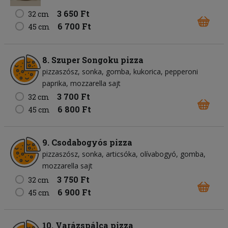
3 650 Ft
32 cm
6 700 Ft
45 cm
8. Szuper Songoku pizza
pizzaszósz
sonka
gomba
kukorica
pepperoni
paprika
mozzarella sajt
3 700 Ft
32 cm
6 800 Ft
45 cm
9. Csodabogyós pizza
pizzaszósz
sonka
articsóka
olívabogyó
gomba
mozzarella sajt
3 750 Ft
32 cm
6 900 Ft
45 cm
10. Varázspálca pizza