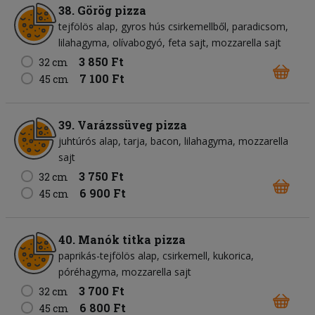
38. Görög pizza
tejfölös alap
gyros hús csirkemellből
paradicsom
lilahagyma
olívabogyó
feta sajt
mozzarella sajt
3 850 Ft
32 cm
7 100 Ft
45 cm
39. Varázssüveg pizza
juhtúrós alap
tarja
bacon
lilahagyma
mozzarella
sajt
3 750 Ft
32 cm
6 900 Ft
45 cm
40. Manók titka pizza
paprikás-tejfölös alap
csirkemell
kukorica
póréhagyma
mozzarella sajt
3 700 Ft
32 cm
6 800 Ft
45 cm