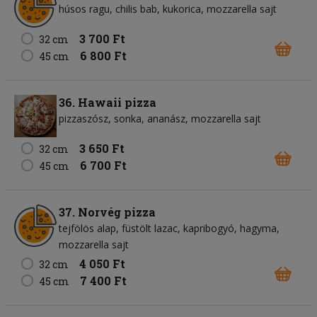
húsos ragu
chilis bab
kukorica
mozzarella sajt
3 700 Ft
32 cm
6 800 Ft
45 cm
36. Hawaii pizza
pizzaszósz
sonka
ananász
mozzarella sajt
3 650 Ft
32 cm
6 700 Ft
45 cm
37. Norvég pizza
tejfölös alap
füstölt lazac
kapribogyó
hagyma
mozzarella sajt
4 050 Ft
32 cm
7 400 Ft
45 cm