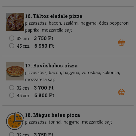
16. Táltos eledele pizza
pizzaszósz
bacon
szalámi
hagyma
édes pepperoni
paprika
mozzarella sajt
3 750 Ft
32 cm
6 950 Ft
45 cm
17. Bűvösbabos pizza
pizzaszósz
bacon
hagyma
vörösbab
kukorica
mozzarella sajt
3 700 Ft
32 cm
6 800 Ft
45 cm
18. Mágus halas pizza
pizzaszósz
tonhal
hagyma
mozzarella sajt
3 750 Ft
32 cm