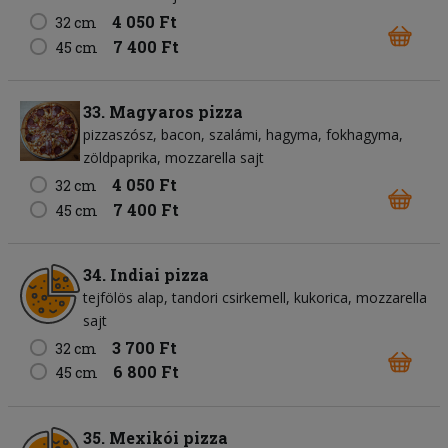
4 050 Ft
32 cm
7 400 Ft
45 cm
33. Magyaros pizza
pizzaszósz
bacon
szalámi
hagyma
fokhagyma
zöldpaprika
mozzarella sajt
4 050 Ft
32 cm
7 400 Ft
45 cm
34. Indiai pizza
tejfölös alap
tandori csirkemell
kukorica
mozzarella
sajt
3 700 Ft
32 cm
6 800 Ft
45 cm
35. Mexikói pizza