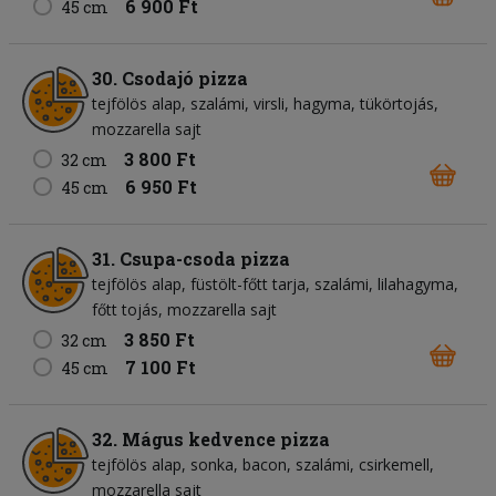
6 900 Ft
45 cm
30. Csodajó pizza
tejfölös alap
szalámi
virsli
hagyma
tükörtojás
mozzarella sajt
3 800 Ft
32 cm
6 950 Ft
45 cm
31. Csupa-csoda pizza
tejfölös alap
füstölt-főtt tarja
szalámi
lilahagyma
főtt tojás
mozzarella sajt
3 850 Ft
32 cm
7 100 Ft
45 cm
32. Mágus kedvence pizza
tejfölös alap
sonka
bacon
szalámi
csirkemell
mozzarella sajt