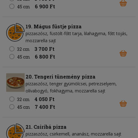
6 900 Ft
45 cm
19. Mágus füstje pizza
pizzaszósz
füstölt-főtt tarja
lilahagyma
főtt tojás
mozzarella sajt
3 700 Ft
32 cm
6 800 Ft
45 cm
20. Tengeri tünemény pizza
pizzaszósz
tenger gyümölcsei
petrezselyem
olívabogyó
fokhagyma
mozzarella sajt
4 050 Ft
32 cm
7 400 Ft
45 cm
21. Csiribá pizza
pizzaszósz
csirkemell
ananász
mozzarella sajt