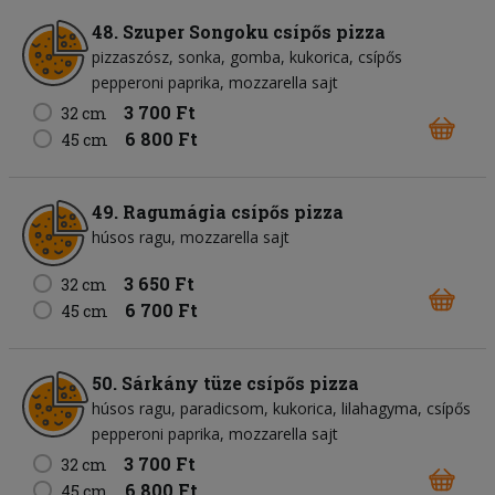
48. Szuper Songoku csípős pizza
pizzaszósz
sonka
gomba
kukorica
csípős
pepperoni paprika
mozzarella sajt
3 700 Ft
32 cm
6 800 Ft
45 cm
49. Ragumágia csípős pizza
húsos ragu
mozzarella sajt
3 650 Ft
32 cm
6 700 Ft
45 cm
50. Sárkány tüze csípős pizza
húsos ragu
paradicsom
kukorica
lilahagyma
csípős
pepperoni paprika
mozzarella sajt
3 700 Ft
32 cm
6 800 Ft
45 cm