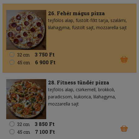
26. Fehér mágus pizza
tejfölös alap
füstölt-főtt tarja
szalámi
lilahagyma
füstölt sajt
mozzarella sajt
3 750 Ft
32 cm
6 900 Ft
45 cm
28. Fitness tündér pizza
tejfölös alap
csirkemell
brokkoli
paradicsom
kukorica
lilahagyma
mozzarella sajt
3 850 Ft
32 cm
7 100 Ft
45 cm