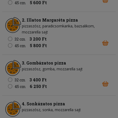
5 600 Ft
45 cm
2. Illatos Margaréta pizza
pizzaszósz
paradicsomkarika
bazsalikom
mozzarella sajt
3 200 Ft
32 cm
5 800 Ft
45 cm
3. Gombázatos pizza
pizzaszósz
gomba
mozzarella sajt
3 400 Ft
32 cm
6 250 Ft
45 cm
4. Sonkázatos pizza
pizzaszósz
sonka
mozzarella sajt