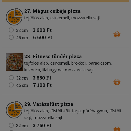
27. Mágus csibéje pizza
tejfölös alap
csirkemell
mozzarella sajt
3 600 Ft
32 cm
6 600 Ft
45 cm
28. Fitness tündér pizza
tejfölös alap
csirkemell
brokkoli
paradicsom
kukorica
lilahagyma
mozzarella sajt
3 850 Ft
32 cm
7 100 Ft
45 cm
29. Varázsfüst pizza
tejfölös alap
füstölt-főtt tarja
póréhagyma
füstölt
sajt
mozzarella sajt
3 750 Ft
32 cm