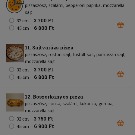
pizzaszósz
szalámi
pepperoni paprika
mozzarella
sajt
3 700 Ft
32 cm
6 800 Ft
45 cm
11. Sajtvarázs pizza
pizzaszósz
rokfort sajt
füstölt sajt
parmezán sajt
mozzarella sajt
3 700 Ft
32 cm
6 800 Ft
45 cm
12. Boszorkányos pizza
pizzaszósz
sonka
szalámi
kukorica
gomba
mozzarella sajt
3 750 Ft
32 cm
6 900 Ft
45 cm