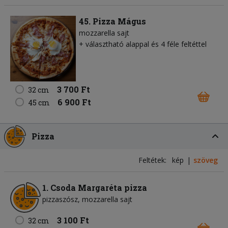
45. Pizza Mágus
mozzarella sajt
+ választható alappal és 4 féle feltéttel
3 700 Ft
32 cm
6 900 Ft
45 cm
Pizza
Feltétek:
kép
szöveg
1. Csoda Margaréta pizza
pizzaszósz
mozzarella sajt
3 100 Ft
32 cm