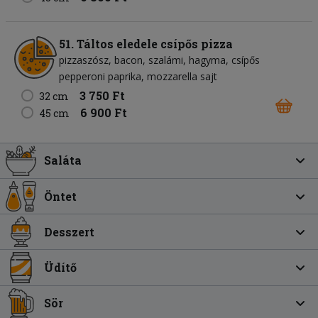
51. Táltos eledele csípős pizza
pizzaszósz
bacon
szalámi
hagyma
csípős
pepperoni paprika
mozzarella sajt
3 750 Ft
32 cm
6 900 Ft
45 cm
Saláta
Öntet
Desszert
Üdítő
Sör