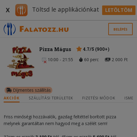
Töltsd le applikációnkat
X
LETÖLTÖM
BELÉPÉS
Pizza Mágus
4.7/5 (900+)
10:00 - 21:55
60 perc
2 000 Ft
Díjmentes szállítás
AKCIÓK
SZÁLLÍTÁSI TERÜLETEK
FIZETÉSI MÓDOK
ISMER
Friss minőségi hozzávalók, gazdag feltéttel borított pizza
melynek garantáltan nem hagyod meg a szélét sem!
32cm-es pizzák
3 100 Ft
-tól, 45cm-es pizzák
5 600 Ft
-tól