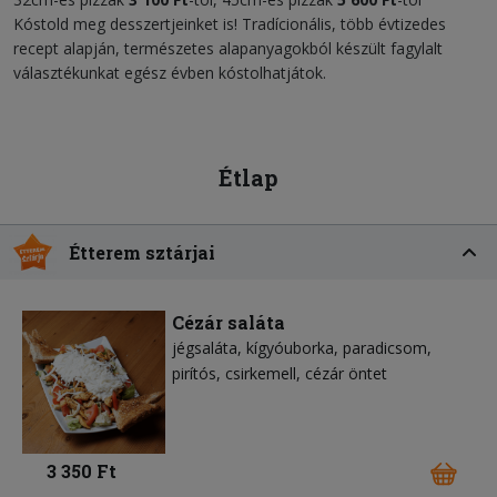
Kóstold meg desszertjeinket is! Tradícionális, több évtizedes
recept alapján, természetes alapanyagokból készült fagylalt
választékunkat egész évben kóstolhatjátok.
Étlap
Étterem sztárjai
Cézár saláta
jégsaláta
kígyóuborka
paradicsom
pirítós
csirkemell
cézár öntet
3 350 Ft