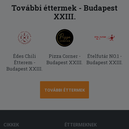
További éttermek - Budapest
2025-08-18 - Attila:
XXIII.
Nagyon finom volt! Jó vastag
sajtréteggel! Köszönjük!
Édes Chili
Pizza Corner -
Ételfutár NO.1 -
Étterem -
Budapest XXIII.
Budapest XXIII.
Budapest XXIII.
TOVÁBBI ÉTTERMEK
CIKKEK
ÉTTERMEKNEK