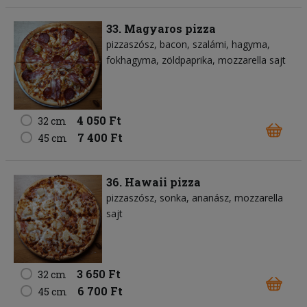
33. Magyaros pizza
pizzaszósz
bacon
szalámi
hagyma
fokhagyma
zöldpaprika
mozzarella sajt
4 050 Ft
32 cm
7 400 Ft
45 cm
36. Hawaii pizza
pizzaszósz
sonka
ananász
mozzarella
sajt
3 650 Ft
32 cm
6 700 Ft
45 cm