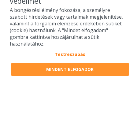
védelmét
A böngészési élmény fokozása, a személyre
szabott hirdetések vagy tartalmak megjelenítése,
valamint a forgalom elemzése érdekében sütiket
(cookie) használunk. A "Mindet elfogadom"
gombra kattintva hozzájárulhat a sütik
használatához.
Testreszabás
2010-2026 Copyright - Falatozz.hu - Diston-line Kft.
MINDENT ELFOGADOK
Pizza, gyros, hamburger, menük kedvező áron, egy helyen az összes
étterem ajánlata.
0
tétel a kosárban
Megrendelem
Megrendelem
0 Ft