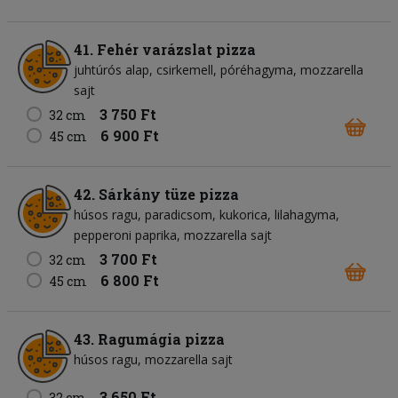
41. Fehér varázslat pizza
juhtúrós alap
csirkemell
póréhagyma
mozzarella
sajt
3 750 Ft
32 cm
6 900 Ft
45 cm
42. Sárkány tüze pizza
húsos ragu
paradicsom
kukorica
lilahagyma
pepperoni paprika
mozzarella sajt
3 700 Ft
32 cm
6 800 Ft
45 cm
43. Ragumágia pizza
húsos ragu
mozzarella sajt
3 650 Ft
32 cm