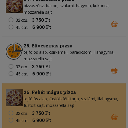
pizzaszósz
bacon
szalámi
hagyma
kukorica
mozzarella sajt
3 750 Ft
32 cm
6 900 Ft
45 cm
25. Bűvészinas pizza
tejfölös alap
csirkemell
paradicsom
lilahagyma
mozzarella sajt
3 750 Ft
32 cm
6 900 Ft
45 cm
26. Fehér mágus pizza
tejfölös alap
füstölt-főtt tarja
szalámi
lilahagyma
füstölt sajt
mozzarella sajt
3 750 Ft
32 cm
6 900 Ft
45 cm