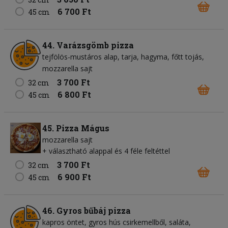
6 700 Ft
45 cm
44. Varázsgömb pizza
tejfölös-mustáros alap
tarja
hagyma
főtt tojás
mozzarella sajt
3 700 Ft
32 cm
6 800 Ft
45 cm
45. Pizza Mágus
mozzarella sajt
+ választható alappal és 4 féle feltéttel
3 700 Ft
32 cm
6 900 Ft
45 cm
46. Gyros bűbáj pizza
kapros öntet
gyros hús csirkemellből
saláta