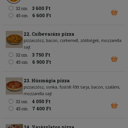
3 600 Ft
32 cm
6 600 Ft
45 cm
22. Csibevarázs pizza
pizzaszósz
bacon
csirkemell
zöldségek
mozzarella
sajt
3 750 Ft
32 cm
6 900 Ft
45 cm
23. Húsmágia pizza
pizzaszósz
sonka
füstölt-főtt tarja
bacon
szalámi
mozzarella sajt
4 050 Ft
32 cm
7 400 Ft
45 cm
24. Varázslatos pizza