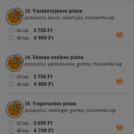
13. Varázstojásos pizza
pizzaszósz
bacon
tükörtojás
mozzarella sajt
3 750 Ft
32 cm
6 900 Ft
45 cm
14. Sámán sonkás pizza
pizzaszósz
parasztsonka
gomba
mozzarella sajt
3 750 Ft
32 cm
6 900 Ft
45 cm
15. Vegavarázs pizza
pizzaszósz
zöldségek
gomba
mozzarella sajt
3 650 Ft
32 cm
6 700 Ft
45 cm