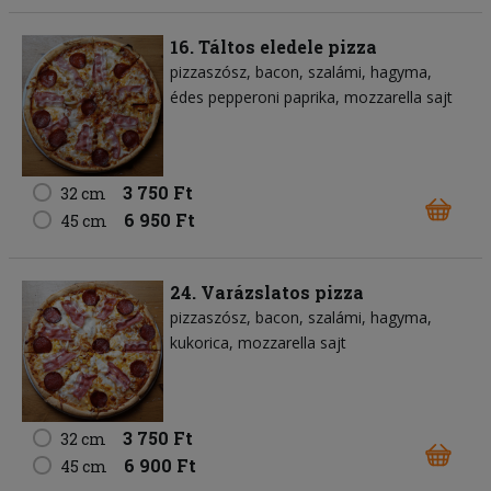
16. Táltos eledele pizza
pizzaszósz
bacon
szalámi
hagyma
édes pepperoni paprika
mozzarella sajt
3 750 Ft
32 cm
6 950 Ft
45 cm
24. Varázslatos pizza
pizzaszósz
bacon
szalámi
hagyma
kukorica
mozzarella sajt
3 750 Ft
32 cm
6 900 Ft
45 cm