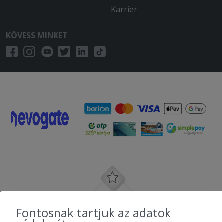
Karrier
KÖVESS MINKET
Fontosnak tartjuk az adatok