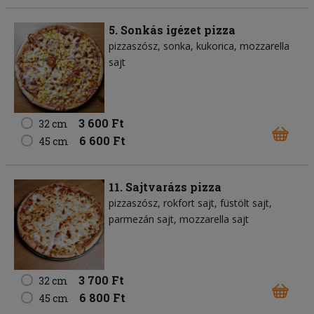
5. Sonkás igézet pizza
pizzaszósz
sonka
kukorica
mozzarella
sajt
3 600 Ft
32 cm
6 600 Ft
45 cm
11. Sajtvarázs pizza
pizzaszósz
rokfort sajt
füstölt sajt
parmezán sajt
mozzarella sajt
3 700 Ft
32 cm
6 800 Ft
45 cm