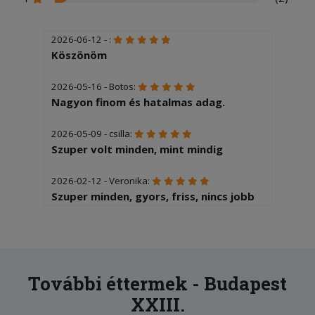
2026-06-12 - :
Köszönöm
2026-05-16 - Botos:
Nagyon finom és hatalmas adag.
2026-05-09 - csilla:
Szuper volt minden, mint mindig
2026-02-12 - Veronika:
Szuper minden, gyors, friss, nincs jobb
tesztás hely a környéken.
2025-12-04 - Éva:
Sajnos 2óra volt mire kiérkezett az
étel.
További éttermek - Budapest
XXIII.
2025-11-10 - Krisztián: