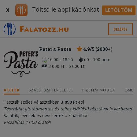
Töltsd le applikációnkat
X
LETÖLTÖM
BELÉPÉS
Peter's Pasta
4.9/5 (2000+)
10:00 - 18:55
60 - 100 perc
3 000 Ft - 6 000 Ft
AKCIÓK
SZÁLLÍTÁSI TERÜLETEK
FIZETÉSI MÓDOK
ISMER
Tészták széles választékban
3 090 Ft
-tól
Tésztádat gluténmentes és teljes kiőrlésű tésztával is kérheted
Saláták, levesek és desszertek a kínálatban
Kiszállítás 11:00 órától!