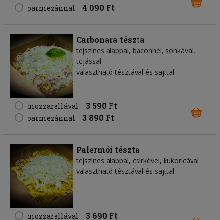
4 090 Ft
parmezánnal
Carbonara tészta
tejszínes alappal, baconnel, sonkával,
tojással
választható tésztával és sajttal
3 590 Ft
mozzarellával
3 890 Ft
parmezánnal
Palermói tészta
tejszínes alappal, csirkével, kukoricával
választható tésztával és sajttal
3 690 Ft
mozzarellával