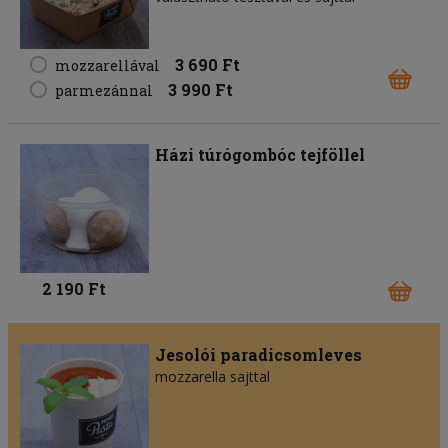
3 690 Ft
mozzarellával
3 990 Ft
parmezánnal
Házi túrógombóc tejföllel
2 190 Ft
Jesolói paradicsomleves
mozzarella sajttal