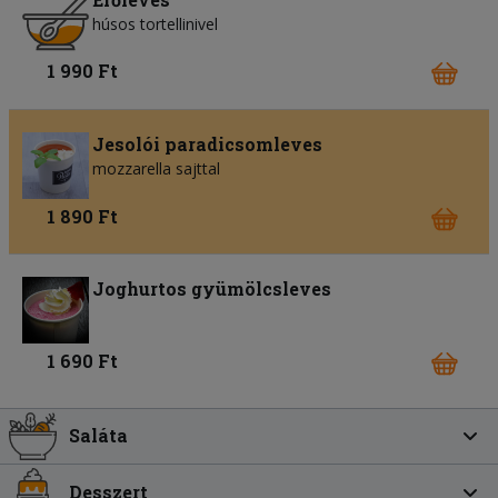
húsos tortellinivel
1 990 Ft
Jesolói paradicsomleves
mozzarella sajttal
1 890 Ft
Joghurtos gyümölcsleves
1 690 Ft
Saláta
Desszert