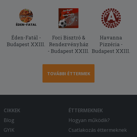
a megjelölt 1 óra helyett legalább
másfél óra volt a szállítás, az adag
rendben van, viszont a tészta egyik fele
konkrétan jéghideg, mintha a
fagyasztóból lett volna kivéve, a másik
fele pedig langyos meleg. Elvileg
Éden-Fatál -
Foci Bisztró &
Havanna
paradicsomos tésztát kértem, de nem
Budapest XXIII.
Rendezvényház
Pizzéria -
sok arra hasonlító íze van. Jelöltem,
- Budapest XXIII.
Budapest XXIII.
hogy nagy címlettel fizetek, ehhez
képest meg ba kellett várnom, hogy a
futár pénzt váltson,mert pont
TOVÁBBI ÉTTERMEK
elfogyott a váltópénze. az egyetlen
pozitívum a rendelésben, hogy legalább
fel tudott hívni a futár.
2025-10-11 - János:
CIKKEK
ÉTTERMEKNEK
Finom étel,gyors,udvarias kiszállítás.
Blog
Hogyan működik?
2025-08-26 - László:
GYIK
Csatlakozás éttermeknek
A MacCheese nem volt a legjobb.