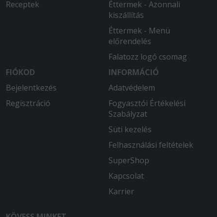
Nagyon sós volt és nagyonkevés volt
Receptek
Éttermek - Azonnali
rajta a sajt ( pedig 3x chedarral van
kiszállítás
hirdetve.
Éttermek - Menü
előrendelés
2025-07-28 - Ádám:
Isteni finom volt és kellő adag
Falatozz logó csomag
garatulálok
FIÓKOD
INFORMÁCIÓ
Bejelentkezés
Adatvédelem
Regisztráció
Fogyasztói Értékelési
Szabályzat
Süti kezelés
Felhasználási feltételek
SuperShop
Kapcsolat
Karrier
KÖVESS MINKET