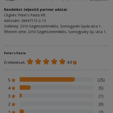
Rendelést teljesítő partner adatai:
Cégnév: Peter's Pasta Kft.
Adószám: 26647115-2-13
Székhely: 2310 Szigetszentmiklós, Somogyvári Gyula utca 1.
Étterem címe: 2310 Szigetszentmiklós, Somogyváry Gy. utca 1.
Peter's Pasta
4.9
Értékelések:
5
(25)
4
(5)
3
(1)
2
(0)
1
(2)