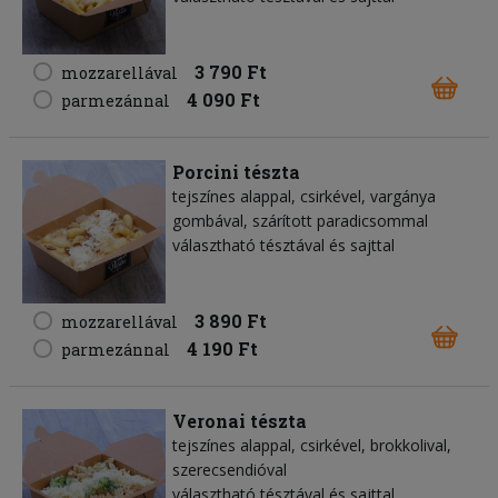
3 790 Ft
mozzarellával
4 090 Ft
parmezánnal
Porcini tészta
tejszínes alappal, csirkével, vargánya
gombával, szárított paradicsommal
választható tésztával és sajttal
3 890 Ft
mozzarellával
4 190 Ft
parmezánnal
Veronai tészta
tejszínes alappal, csirkével, brokkolival,
szerecsendióval
választható tésztával és sajttal