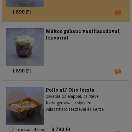
1 890 Ft
Mákos gubanc vaníliasodóval,
lekvárral
1 890 Ft
Pollo all' Olio tészta
olívaolajos alappal, csirkével,
fokhagymával, csípősen
választható tésztával és sajttal
3 790 Ft
mozzarellával