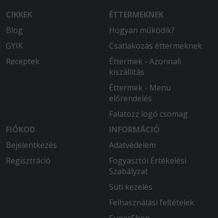
CIKKEK
ÉTTERMEKNEK
2025-08-26 - László:
A MacCheese nem volt a legjobb.
Blog
Hogyan működik?
Nagyon sós volt és nagyonkevés volt
GYIK
Csatlakozás éttermeknek
rajta a sajt ( pedig 3x chedarral van
hirdetve.
Receptek
Éttermek - Azonnali
kiszállítás
2025-07-28 - Ádám:
Éttermek - Menü
Isteni finom volt és kellő adag
előrendelés
garatulálok
Falatozz logó csomag
FIÓKOD
INFORMÁCIÓ
Bejelentkezés
Adatvédelem
Regisztráció
Fogyasztói Értékelési
Szabályzat
Süti kezelés
Felhasználási feltételek