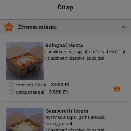
Étlap
Étterem sztárjai
Bolognai tészta
paradicsomos alappal, darált sertéshússal
választható tésztával és sajttal
3 590 Ft
mozzarellával
3 890 Ft
parmezánnal
Gamberetti tészta
tejszínes alappal, garnélarákkal,
fokhagymával
választható tésztával és sajttal