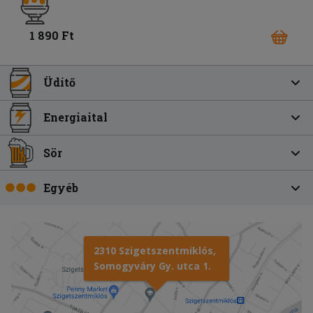
1 890 Ft
Üdítő
Energiaital
Sör
Egyéb
2310 Szigetszentmiklós,
Somogyváry Gy. utca 1.