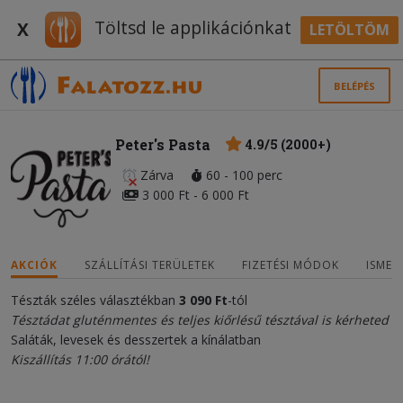
Töltsd le applikációnkat
X
LETÖLTÖM
BELÉPÉS
Peter's Pasta
4.9/5 (2000+)
Zárva
60 - 100 perc
3 000 Ft - 6 000 Ft
AKCIÓK
SZÁLLÍTÁSI TERÜLETEK
FIZETÉSI MÓDOK
ISMER
Tészták széles választékban
3 090 Ft
-tól
Tésztádat gluténmentes és teljes kiőrlésű tésztával is kérheted
Saláták, levesek és desszertek a kínálatban
Kiszállítás 11:00 órától!