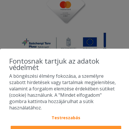
Fontosnak tartjuk az adatok
védelmét
A böngészési élmény fokozása, a személyre
2010-2026 Copyright - Falatozz.hu - Diston-line Kft.
szabott hirdetések vagy tartalmak megjelenítése,
valamint a forgalom elemzése érdekében sütiket
Pizza, gyros, hamburger, menük kedvező áron, egy helyen az összes
(cookie) használunk. A "Mindet elfogadom"
étterem ajánlata.
gombra kattintva hozzájárulhat a sütik
használatához.
Testreszabás