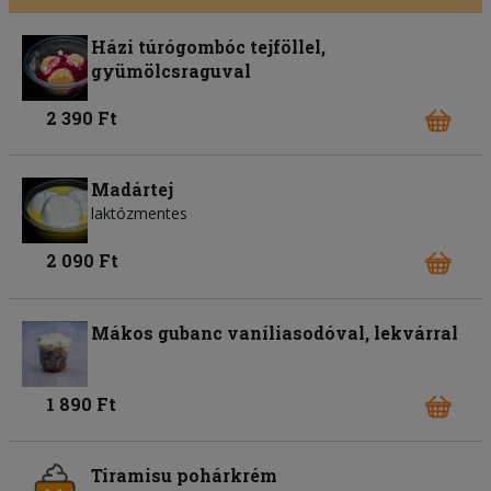
Házi túrógombóc tejföllel,
gyümölcsraguval
2 390 Ft
Madártej
laktózmentes
2 090 Ft
Mákos gubanc vaníliasodóval, lekvárral
1 890 Ft
Tiramisu pohárkrém