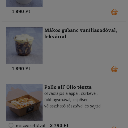
1 890 Ft
Mákos gubanc vaníliasodóval,
lekvárral
1 890 Ft
Pollo all' Olio tészta
olívaolajos alappal, csirkével,
fokhagymával, csípősen
választható tésztával és sajttal
3 790 Ft
mozzarellával