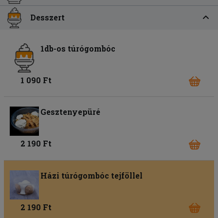
Desszert
1db-os túrógombóc
1 090 Ft
Gesztenyepüré
2 190 Ft
Házi túrógombóc tejföllel
2 190 Ft