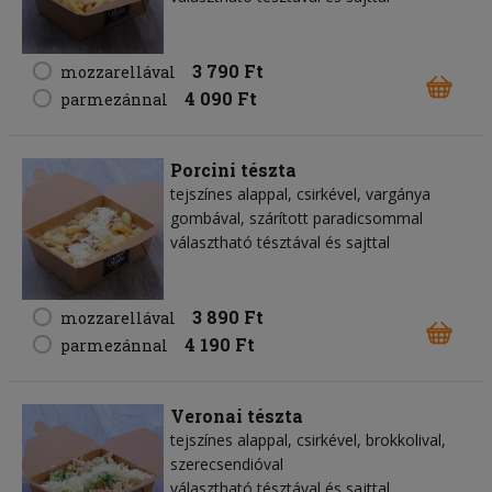
3 790 Ft
mozzarellával
4 090 Ft
parmezánnal
Porcini tészta
tejszínes alappal, csirkével, vargánya
gombával, szárított paradicsommal
választható tésztával és sajttal
3 890 Ft
mozzarellával
4 190 Ft
parmezánnal
Veronai tészta
tejszínes alappal, csirkével, brokkolival,
szerecsendióval
választható tésztával és sajttal