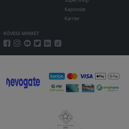
SuperShop
Kapcsolat
Karrier
KÖVESS MINKET