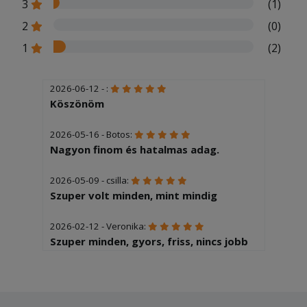
3
(1)
2
(0)
1
(2)
2026-06-12 - :
Köszönöm
2026-05-16 - Botos:
Nagyon finom és hatalmas adag.
2026-05-09 - csilla:
Szuper volt minden, mint mindig
2026-02-12 - Veronika:
Szuper minden, gyors, friss, nincs jobb
tesztás hely a környéken.
2025-12-04 - Éva:
Sajnos 2óra volt mire kiérkezett az