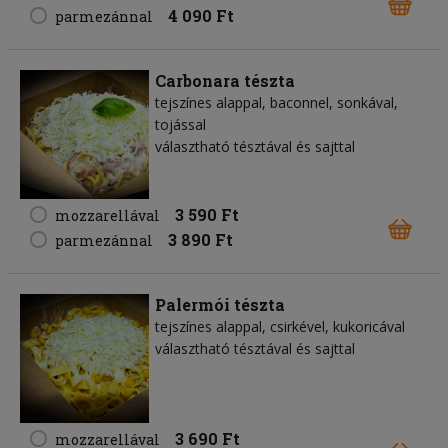
4 090 Ft
parmezánnal
Carbonara tészta
tejszínes alappal, baconnel, sonkával,
tojással
választható tésztával és sajttal
3 590 Ft
mozzarellával
3 890 Ft
parmezánnal
Palermói tészta
tejszínes alappal, csirkével, kukoricával
választható tésztával és sajttal
3 690 Ft
mozzarellával