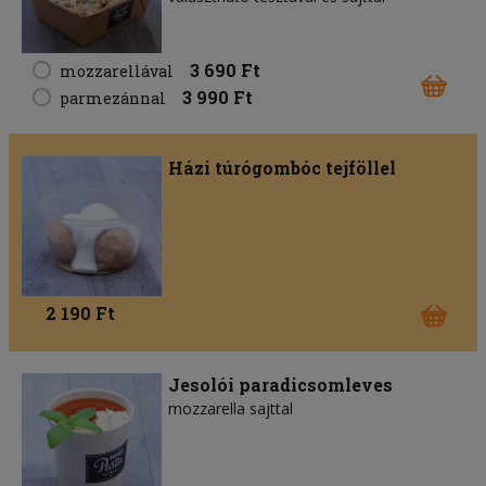
3 690 Ft
mozzarellával
3 990 Ft
parmezánnal
Házi túrógombóc tejföllel
2 190 Ft
Jesolói paradicsomleves
mozzarella sajttal