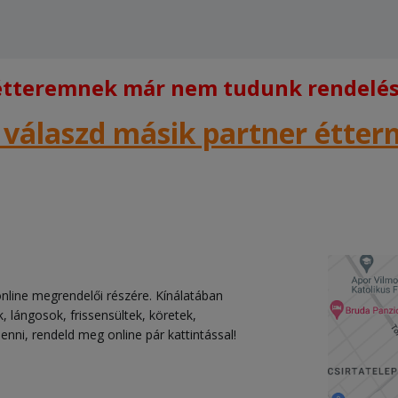
 étteremnek már nem tudunk rendelést
 válaszd másik partner étte
t online megrendelői részére. Kínálatában
lángosok, frissensültek, köretek,
enni, rendeld meg online pár kattintással!