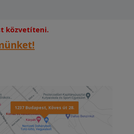
 közvetíteni.
rmünket!
1237 Budapest, Köves út 28.