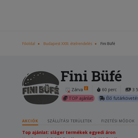
Főoldal
Budapest XXIII. ételrendelés
Fini Büfé
Fini Büfé
Zárva
60 perc
3 5
TOP ajánlat
Élő futárköveté
AKCIÓK
SZÁLLÍTÁSI TERÜLETEK
FIZETÉSI MÓDOK
Top ajánlat: sláger termékek egyedi áron