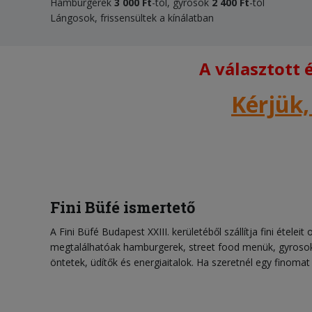
Hamburgerek
3 000 Ft
-tól, gyrosok
2 400 Ft
-tól
Lángosok, frissensültek a kínálatban
A választott
Kérjük,
Fini Büfé ismertető
A Fini Büfé Budapest XXIII. kerületéből szállítja fini ételei
megtalálhatóak hamburgerek, street food menük, gyrosok, 
öntetek, üdítők és energiaitalok. Ha szeretnél egy finomat 