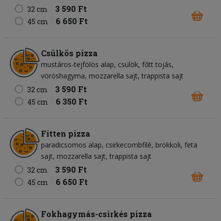
3 590 Ft
32 cm
6 650 Ft
45 cm
Csülkös pizza
mustáros-tejfölös alap
csülök
főtt tojás
vöröshagyma
mozzarella sajt
trappista sajt
3 590 Ft
32 cm
6 350 Ft
45 cm
Fitten pizza
paradicsomos alap
csirkecombfilé
brokkoli
feta
sajt
mozzarella sajt
trappista sajt
3 590 Ft
32 cm
6 650 Ft
45 cm
Fokhagymás-csirkés pizza