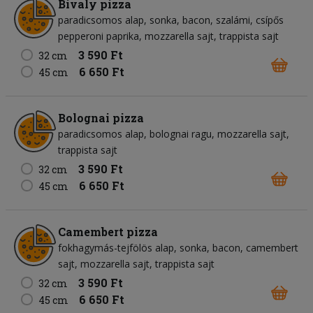
Bivaly pizza
paradicsomos alap
sonka
bacon
szalámi
csípős
pepperoni paprika
mozzarella sajt
trappista sajt
3 590 Ft
32 cm
6 650 Ft
45 cm
Bolognai pizza
paradicsomos alap
bolognai ragu
mozzarella sajt
trappista sajt
3 590 Ft
32 cm
6 650 Ft
45 cm
Camembert pizza
fokhagymás-tejfölös alap
sonka
bacon
camembert
sajt
mozzarella sajt
trappista sajt
3 590 Ft
32 cm
6 650 Ft
45 cm