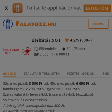
Töltsd le applikációnkat
X
LETÖLTÖM
BELÉPÉS
Ételfutár NO.1
4.2/5 (300+)
Előrendelés
60 - 75 perc
3 000 Ft - 6 000 Ft
AKCIÓK
SZÁLLÍTÁSI TERÜLETEK
FIZETÉSI MÓDOK
ISMER
32cm-es pizzák
3 590
Ft
-tól, 45cm-es pizzák
6 650
F
t
-tól,
hamburgerek
2
79
0
Ft
-tól, gyros tál
3
9
90 Ft
-tól.
Széles választék levesekből, frissensültekből, tésztákból,
salátákból és desszertekből.
A bőségtálak csomagolási díja 300 Ft.
Az akciók nem összevonhatóak.