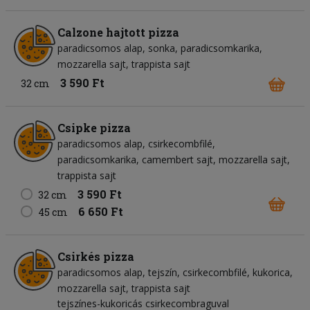
Calzone hajtott pizza
paradicsomos alap
sonka
paradicsomkarika
mozzarella sajt
trappista sajt
3 590 Ft
32 cm
Csipke pizza
paradicsomos alap
csirkecombfilé
paradicsomkarika
camembert sajt
mozzarella sajt
trappista sajt
3 590 Ft
32 cm
6 650 Ft
45 cm
Csirkés pizza
paradicsomos alap
tejszín
csirkecombfilé
kukorica
mozzarella sajt
trappista sajt
tejszínes-kukoricás csirkecombraguval