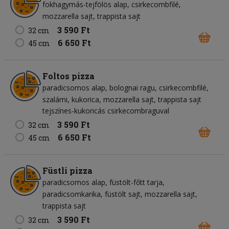
fokhagymás-tejfölös alap
csirkecombfilé
mozzarella sajt
trappista sajt
3 590 Ft
32 cm
6 650 Ft
45 cm
Foltos pizza
paradicsomos alap
bolognai ragu
csirkecombfilé
szalámi
kukorica
mozzarella sajt
trappista sajt
tejszínes-kukoricás csirkecombraguval
3 590 Ft
32 cm
6 650 Ft
45 cm
Füstli pizza
paradicsomos alap
füstölt-főtt tarja
paradicsomkarika
füstölt sajt
mozzarella sajt
trappista sajt
3 590 Ft
32 cm