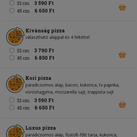
3 590 Ft
32 cm
6 650 Ft
45 cm
Kívánság pizza
választható alappal és 4 feltéttel
3 790 Ft
32 cm
6 850 Ft
45 cm
Kori pizza
paradicsomos alap
bacon
kukorica
tv paprika
vöröshagyma
mozzarella sajt
trappista sajt
3 590 Ft
32 cm
6 650 Ft
45 cm
Luxus pizza
paradicsomos alap
füstölt-főtt tarja
kukorica