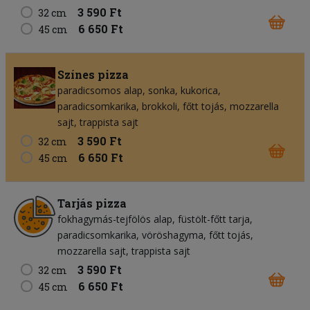
3 590 Ft
32 cm
6 650 Ft
45 cm
Színes pizza
paradicsomos alap
sonka
kukorica
paradicsomkarika
brokkoli
főtt tojás
mozzarella
sajt
trappista sajt
3 590 Ft
32 cm
6 650 Ft
45 cm
Tarjás pizza
fokhagymás-tejfölös alap
füstölt-főtt tarja
paradicsomkarika
vöröshagyma
főtt tojás
mozzarella sajt
trappista sajt
3 590 Ft
32 cm
6 650 Ft
45 cm