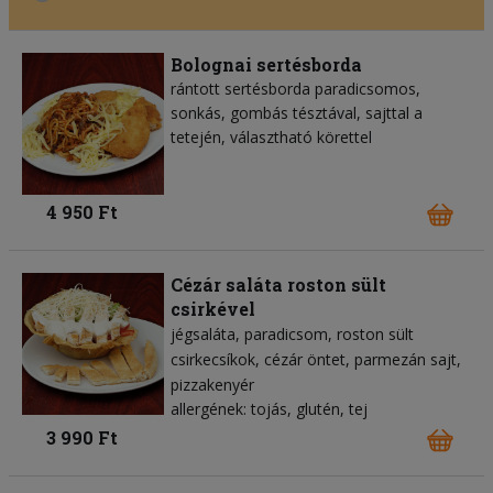
Bolognai sertésborda
rántott sertésborda paradicsomos,
sonkás, gombás tésztával, sajttal a
tetején, választható körettel
4 950 Ft
Cézár saláta roston sült
csirkével
jégsaláta
paradicsom
roston sült
csirkecsíkok
cézár öntet
parmezán sajt
pizzakenyér
allergének: tojás, glutén, tej
3 990 Ft