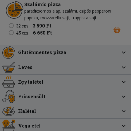
Szalámis pizza
paradicsomos alap
szalámi
csípős pepperoni
paprika
mozzarella sajt
trappista sajt
3 590 Ft
32 cm
6 650 Ft
45 cm
Gluténmentes pizza
Leves
Egytálétel
Frissensült
Halétel
Vega étel