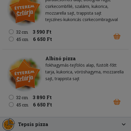
csirkecombfilé
szalámi
kukorica
mozzarella sajt
trappista sajt
tejszínes-kukoricás csirkecombraguval
3 590 Ft
32 cm
6 650 Ft
45 cm
Albínó pizza
fokhagymás-tejfölös alap
füstölt-főtt
tarja
kukorica
vöröshagyma
mozzarella
sajt
trappista sajt
3 890 Ft
32 cm
6 650 Ft
45 cm
Tepsis pizza