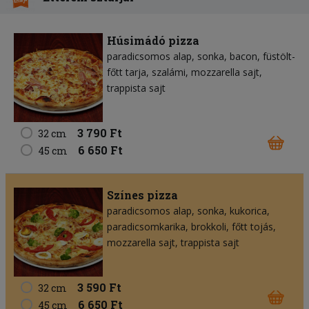
Húsimádó pizza
paradicsomos alap
sonka
bacon
füstölt-
főtt tarja
szalámi
mozzarella sajt
trappista sajt
3 790 Ft
32 cm
6 650 Ft
45 cm
Színes pizza
paradicsomos alap
sonka
kukorica
paradicsomkarika
brokkoli
főtt tojás
mozzarella sajt
trappista sajt
3 590 Ft
32 cm
6 650 Ft
45 cm