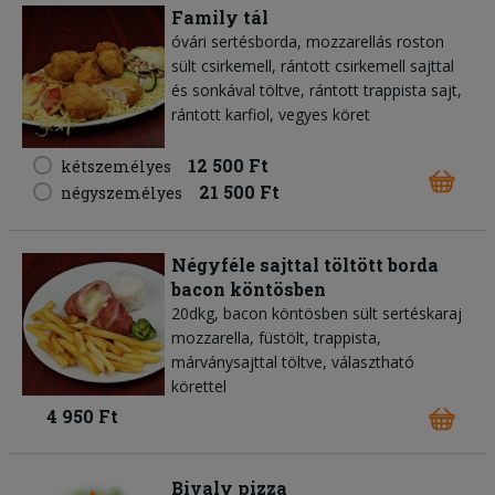
Family tál
óvári sertésborda, mozzarellás roston
sült csirkemell, rántott csirkemell sajttal
és sonkával töltve, rántott trappista sajt,
rántott karfiol, vegyes köret
12 500 Ft
kétszemélyes
21 500 Ft
négyszemélyes
Négyféle sajttal töltött borda
bacon köntösben
20dkg, bacon köntösben sült sertéskaraj
mozzarella, füstölt, trappista,
márványsajttal töltve, választható
körettel
4 950 Ft
Bivaly pizza