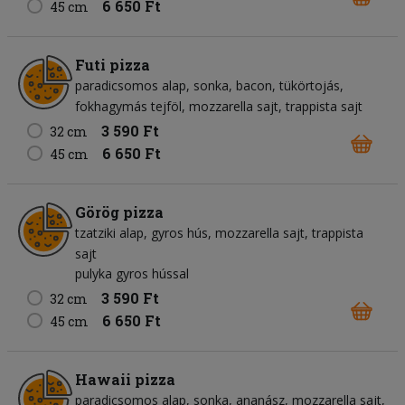
6 650 Ft
45 cm
Futi pizza
paradicsomos alap
sonka
bacon
tükörtojás
fokhagymás tejföl
mozzarella sajt
trappista sajt
3 590 Ft
32 cm
6 650 Ft
45 cm
Görög pizza
tzatziki alap
gyros hús
mozzarella sajt
trappista
sajt
pulyka gyros hússal
3 590 Ft
32 cm
6 650 Ft
45 cm
Hawaii pizza
paradicsomos alap
sonka
ananász
mozzarella sajt