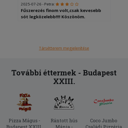
2025-07-26 - Petra:
Fűszerezés finom volt,csak kevesebb
sót legközelebb!!!! Köszönöm.
2025-07-13 - Petra:
A régebbi recept nekünk jobban ízlett!
Túl fűszeres volt az étel. Köszönöm.
Elnézést.
Társétterem megjelenítése
2025-06-27 - Tiborné:
Az ételek frissek, finomak voltak. A
További éttermek - Budapest
futár udvarias.A lemaradt palacsintát
XXIII.
szó nélkül pótolták. Köszönjük.
Pizza Mágus -
Rántott hús
Coco Jumbo
Budapest XXIII.
Mánia -
Családi Pizzéria