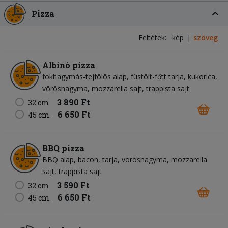
Pizza
Feltétek:
kép
szöveg
Albínó pizza
fokhagymás-tejfölös alap
füstölt-főtt tarja
kukorica
vöröshagyma
mozzarella sajt
trappista sajt
3 890 Ft
32 cm
6 650 Ft
45 cm
BBQ pizza
BBQ alap
bacon
tarja
vöröshagyma
mozzarella
sajt
trappista sajt
3 590 Ft
32 cm
6 650 Ft
45 cm