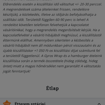
Előrendelés esetén a kiszállítási idő változhat +/- 20-30 perccel.
A megrendelések száma (ételeinket frissen, rendelésre
készítjük), a közlekedés, illetve az időjárás befolyásolhatja a
szállítási időt. Területtől függően 60-90 perc is lehet! A
rendelést követően telefonon felvehetjük a kapcsolatot
vásárlóinkkal, hogy a megrendelés megerősítését kérjük. Ha a
kapcsolatfelvétel a vásárló hibájából meghiúsul, a kiszállítástól
éttermünk elállhat. Amennyiben sikertelen a kézbesítés a
vásárló hibájából nem áll módunkban pénzt visszautalni és az
újabb kiszállításkor +1 050 Ft-os kiszállítási díjat számítunk fel
a területtől függetlenül. A Gyros Wrap és a hamburger ételeink
kiszállítása során a termék összetétele (hideg zöldség, hideg
öntet) miatt a magas hőmérséklet nem garantált! A változtatás
jogát fenntartjuk!
Étlap
Étterem sztárjai