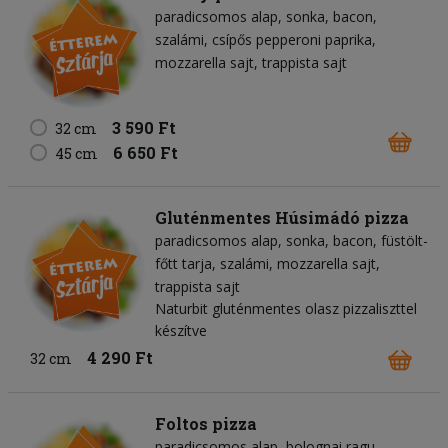
paradicsomos alap
sonka
bacon
szalámi
csípős pepperoni paprika
mozzarella sajt
trappista sajt
3 590 Ft
32 cm
6 650 Ft
45 cm
Gluténmentes Húsimádó pizza
paradicsomos alap
sonka
bacon
füstölt-
főtt tarja
szalámi
mozzarella sajt
trappista sajt
Naturbit gluténmentes olasz pizzaliszttel
készítve
4 290 Ft
32 cm
Foltos pizza
paradicsomos alap
bolognai ragu