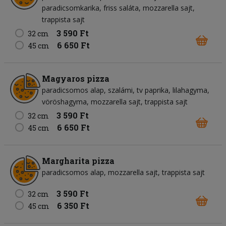
paradicsomkarika
friss saláta
mozzarella sajt
trappista sajt
3 590 Ft
32 cm
6 650 Ft
45 cm
Magyaros pizza
paradicsomos alap
szalámi
tv paprika
lilahagyma
vöröshagyma
mozzarella sajt
trappista sajt
3 590 Ft
32 cm
6 650 Ft
45 cm
Margharita pizza
paradicsomos alap
mozzarella sajt
trappista sajt
3 590 Ft
32 cm
6 350 Ft
45 cm