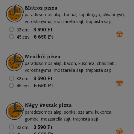
Matróz pizza
paradicsomos alap
tonhal
kapribogyó
olívabogyó
vöröshagyma
mozzarella sajt
trappista sajt
3 590 Ft
32 cm
6 650 Ft
45 cm
Mexikói pizza
paradicsomos alap
bacon
kukorica
chilis bab
vöröshagyma
mozzarella sajt
trappista sajt
3 590 Ft
32 cm
6 650 Ft
45 cm
Négy évszak pizza
paradicsomos alap
sonka
szalámi
kukorica
gomba
mozzarella sajt
trappista sajt
3 590 Ft
32 cm