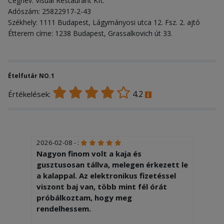
Cégnév: Visual Restaurant Kft.
Adószám: 25822917-2-43
Székhely: 1111 Budapest, Lágymányosi utca 12. Fsz. 2. ajtó
Étterem címe: 1238 Budapest, Grassalkovich út 33.
Ételfutár NO.1
4.2
Értékelések:
2026-02-08 - :
Nagyon finom volt a kaja és
gusztusosan tállva, melegen érkezett le
a kalappal. Az elektronikus fizetéssel
viszont baj van, több mint fél órát
próbálkoztam, hogy meg
rendelhessem.