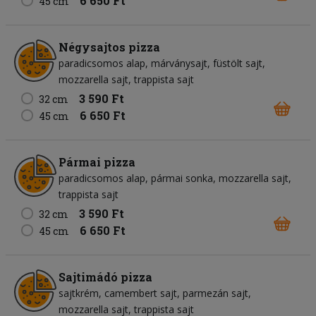
6 650 Ft
45 cm
Négysajtos pizza
paradicsomos alap
márványsajt
füstölt sajt
mozzarella sajt
trappista sajt
3 590 Ft
32 cm
6 650 Ft
45 cm
Pármai pizza
paradicsomos alap
pármai sonka
mozzarella sajt
trappista sajt
3 590 Ft
32 cm
6 650 Ft
45 cm
Sajtimádó pizza
sajtkrém
camembert sajt
parmezán sajt
mozzarella sajt
trappista sajt