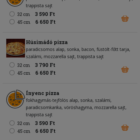
trappista sajt
3 590 Ft
32 cm
6 650 Ft
45 cm
Húsimádó pizza
paradicsomos alap
sonka
bacon
füstölt-főtt tarja
szalámi
mozzarella sajt
trappista sajt
3 790 Ft
32 cm
6 650 Ft
45 cm
Ínyenc pizza
fokhagymás-tejfölös alap
sonka
szalámi
paradicsomkarika
vöröshagyma
mozzarella sajt
trappista sajt
3 590 Ft
32 cm
6 650 Ft
45 cm