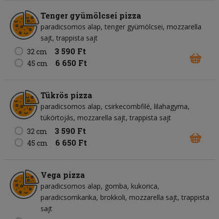
Tenger gyümölcsei pizza
paradicsomos alap
tenger gyümölcsei
mozzarella
sajt
trappista sajt
3 590 Ft
32 cm
6 650 Ft
45 cm
Tükrös pizza
paradicsomos alap
csirkecombfilé
lilahagyma
tükörtojás
mozzarella sajt
trappista sajt
3 590 Ft
32 cm
6 650 Ft
45 cm
Vega pizza
paradicsomos alap
gomba
kukorica
paradicsomkarika
brokkoli
mozzarella sajt
trappista
sajt