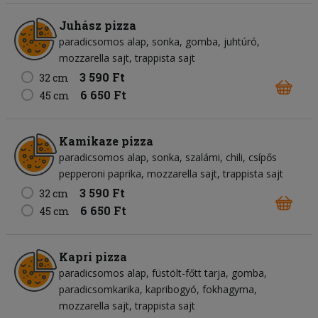
Juhász pizza
paradicsomos alap
sonka
gomba
juhtúró
mozzarella sajt
trappista sajt
3 590 Ft
32 cm
6 650 Ft
45 cm
Kamikaze pizza
paradicsomos alap
sonka
szalámi
chili
csípős
pepperoni paprika
mozzarella sajt
trappista sajt
3 590 Ft
32 cm
6 650 Ft
45 cm
Kapri pizza
paradicsomos alap
füstölt-főtt tarja
gomba
paradicsomkarika
kapribogyó
fokhagyma
mozzarella sajt
trappista sajt