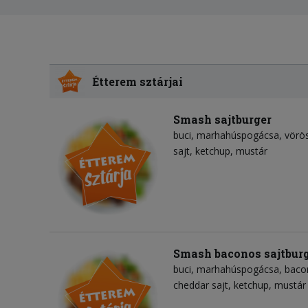
Étterem sztárjai
Smash sajtburger
buci
marhahúspogácsa
vörö
sajt
ketchup
mustár
Smash baconos sajtbur
buci
marhahúspogácsa
baco
cheddar sajt
ketchup
mustár