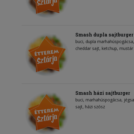
Smash dupla sajtburger
buci
dupla marhahúspogácsa
cheddar sajt
ketchup
mustár
Smash házi sajtburger
buci
marhahúspogácsa
jégsa
sajt
házi szósz