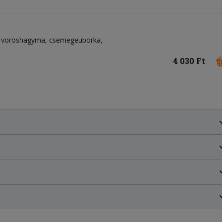
vöröshagyma
csemegeuborka
4 030 Ft