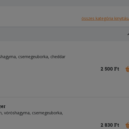
összes kategória kinyitás
shagyma
csemegeuborka
cheddar
2 500 Ft
ger
n
vöröshagyma
csemegeuborka
2 830 Ft