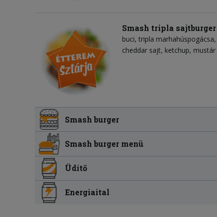
Smash tripla sajtburger
buci
tripla marhahúspogácsa
cheddar sajt
ketchup
mustár
Smash burger
Smash burger menü
Üdítő
Energiaital