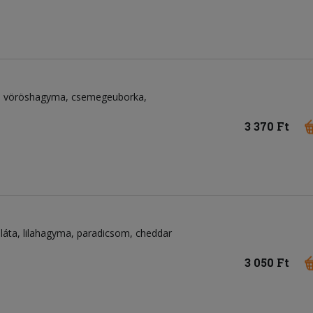
vöröshagyma
csemegeuborka
3 370 Ft
láta
lilahagyma
paradicsom
cheddar
3 050 Ft