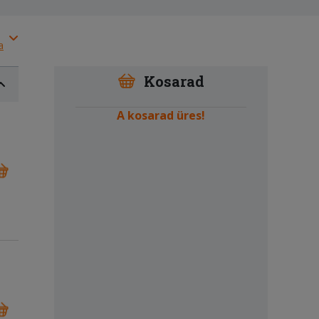
a
Kosarad
A kosarad üres!