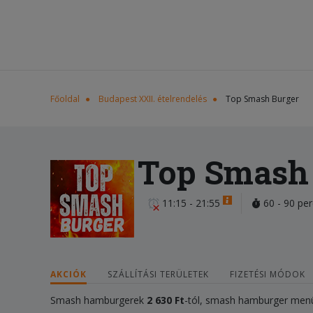
Főoldal
Budapest XXII. ételrendelés
Top Smash Burger
Top Smash
11:15 - 21:55
60 - 90 per
AKCIÓK
SZÁLLÍTÁSI TERÜLETEK
FIZETÉSI MÓDOK
Smash hamburgerek
2 630 Ft
-tól, smash hamburger me