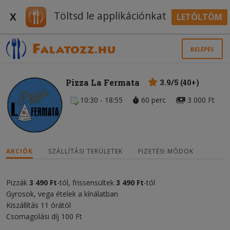
Töltsd le applikációnkat
X
LETÖLTÖM
BELÉPÉS
Pizza La Fermata
3.9/5 (40+)
10:30 - 18:55
60 perc
3 000 Ft
AKCIÓK
SZÁLLÍTÁSI TERÜLETEK
FIZETÉSI MÓDOK
Pizzák
3 490 Ft
-tól, frissensültek
3 490 Ft
-tól
Gyrosok, vega ételek a kínálatban
Kiszállítás 11 órától
Csomagolási díj 100 Ft