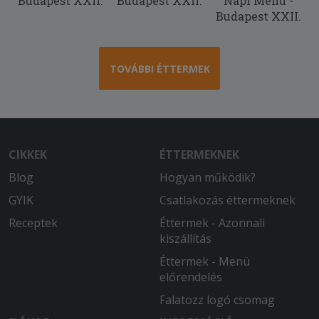
Budapest XXII.
Budapest XXII.
Napi Menü -
Budapest XXII.
TOVÁBBI ÉTTERMEK
CIKKEK
ÉTTERMEKNEK
Blog
Hogyan működik?
GYIK
Csatlakozás éttermeknek
Receptek
Éttermek - Azonnali
kiszállítás
Éttermek - Menü
előrendelés
Falatozz logó csomag