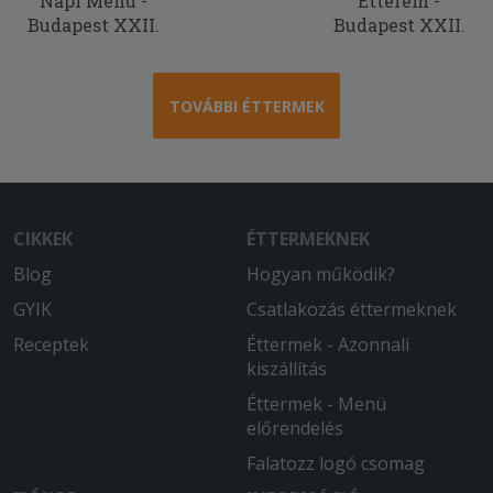
Napi Menü -
Étterem -
Budapest XXII.
Budapest XXII.
TOVÁBBI ÉTTERMEK
CIKKEK
ÉTTERMEKNEK
Blog
Hogyan működik?
GYIK
Csatlakozás éttermeknek
Receptek
Éttermek - Azonnali
kiszállítás
Éttermek - Menü
előrendelés
Falatozz logó csomag