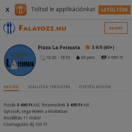
Töltsd le applikációnkat
X
LETÖLTÖM
BELÉPÉS
Pizza La Fermata
3.9/5 (40+)
10:30 - 18:55
60 perc
3 000 Ft
AKCIÓK
SZÁLLÍTÁSI TERÜLETEK
FIZETÉSI MÓDOK
Pizzák
3 490 Ft
-tól, frissensültek
3 490 Ft
-tól
Gyrosok, vega ételek a kínálatban
Kiszállítás 11 órától
Csomagolási díj 100 Ft