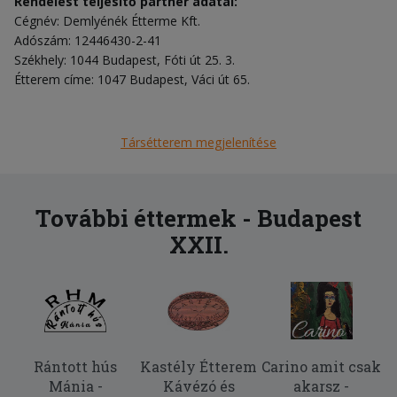
Rendelést teljesítő partner adatai:
Cégnév: Demlyénék Étterme Kft.
Adószám: 12446430-2-41
Székhely: 1044 Budapest, Fóti út 25. 3.
Étterem címe: 1047 Budapest, Váci út 65.
Társétterem megjelenítése
További éttermek - Budapest
XXII.
Rántott hús
Kastély Étterem
Carino amit csak
Mánia -
Kávézó és
akarsz -