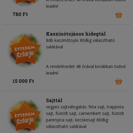
leadni!
780 Ft
Kaszinótojásos hidegtál
8db kaszinótojás 80dkg választható
salátával
A rendelésedet 48 órával korábban tudod
leadni!
15 000 Ft
Sajttál
vegyes sajtválogatás: feta sajt, trappista
sajt, füstölt sajt, camembert sajt, füstölt
parenyica sajt, kecskesajt 80dkg
választható salátával