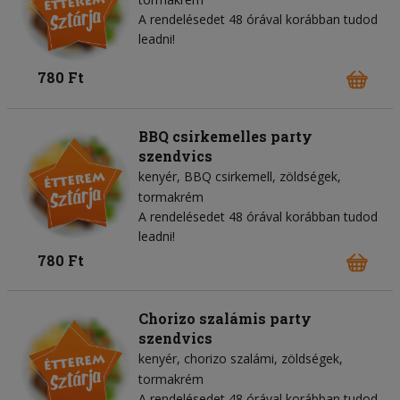
A rendelésedet 48 órával korábban tudod
leadni!
780 Ft
BBQ csirkemelles party
szendvics
kenyér
BBQ csirkemell
zöldségek
tormakrém
A rendelésedet 48 órával korábban tudod
leadni!
780 Ft
Chorizo szalámis party
szendvics
kenyér
chorizo szalámi
zöldségek
tormakrém
A rendelésedet 48 órával korábban tudod