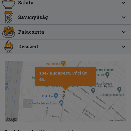
Saláta
Savanyúság
Palacsinta
Desszert
1047 Budapest, Váci út
65.