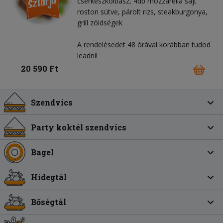
cserkészkolbász, 4db mozzarella sajt
roston sütve, párolt rizs, steakburgonya,
grill zöldségek
A rendelésedet 48 órával korábban tudod
leadni!
20 590 Ft
Szendvics
Party koktél szendvics
Bagel
Hidegtál
Bőségtál