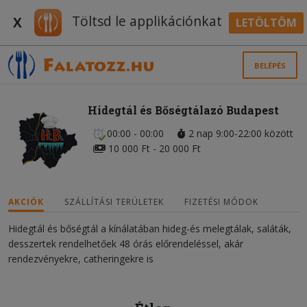
Töltsd le applikációnkat
X
LETÖLTÖM
BELÉPÉS
Hidegtál és Bőségtálazó Budapest
00:00 - 00:00
2 nap 9:00-22:00 között
10 000 Ft - 20 000 Ft
AKCIÓK
SZÁLLÍTÁSI TERÜLETEK
FIZETÉSI MÓDOK
Hidegtál és bőségtál a kínálatában hideg-és melegtálak, saláták,
desszertek rendelhetőek 48 órás előrendeléssel, akár
rendezvényekre, catheringekre is