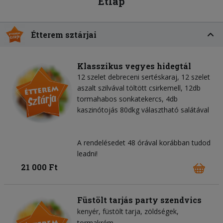
Étlap
Étterem sztárjai
Klasszikus vegyes hidegtál
12 szelet debreceni sertéskaraj, 12 szelet
aszalt szilvával töltött csirkemell, 12db
tormahabos sonkatekercs, 4db
kaszinótojás 80dkg választható salátával
A rendelésedet 48 órával korábban tudod
leadni!
21 000 Ft
Füstölt tarjás party szendvics
kenyér
füstölt tarja
zöldségek
tormakrém