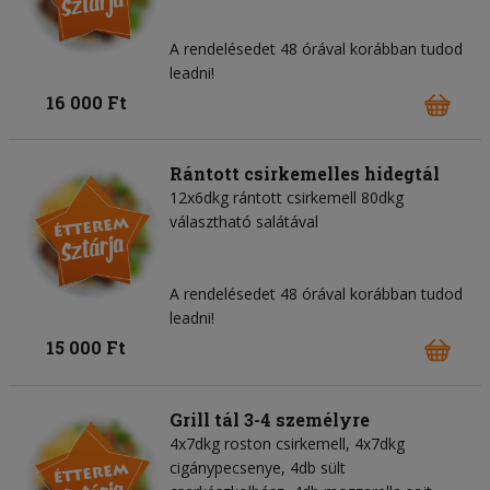
A rendelésedet 48 órával korábban tudod
leadni!
16 000 Ft
Rántott csirkemelles hidegtál
12x6dkg rántott csirkemell 80dkg
választható salátával
A rendelésedet 48 órával korábban tudod
leadni!
15 000 Ft
Grill tál 3-4 személyre
4x7dkg roston csirkemell, 4x7dkg
cigánypecsenye, 4db sült