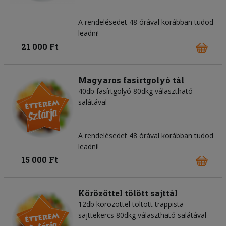
A rendelésedet 48 órával korábban tudod
leadni!
21 000 Ft
Magyaros fasírtgolyó tál
40db fasírtgolyó 80dkg választható
salátával
A rendelésedet 48 órával korábban tudod
leadni!
15 000 Ft
Körözöttel tölött sajttál
12db körözöttel töltött trappista
sajttekercs 80dkg választható salátával