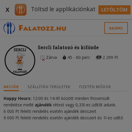
Töltsd le applikációnkat
X
LETÖLTÖM
BELÉPÉS
Sercli falatozó és kifőzde
Zárva
45 - 60 perc
2 299 Ft
AKCIÓK
SZÁLLÍTÁSI TERÜLETEK
FIZETÉSI MÓDOK
Happy Hours:
12:00 és 14:45 között minden frissensült
rendelése mellé
ajándék
rétest vagy 0,33l-es üdítőt adunk.
6 000 Ft feletti rendelés esetén ajándék desszert
9 000 Ft feletti rendelés esetén ajándék desszert és 1l-es üdítő