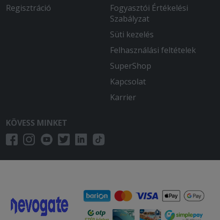
Regisztráció
Fogyasztói Értékelési
Szabályzat
Süti kezelés
Felhasználási feltételek
SuperShop
Kapcsolat
Karrier
KÖVESS MINKET