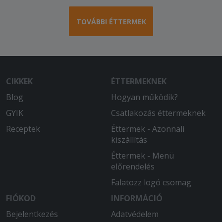
TOVÁBBI ÉTTERMEK
CIKKEK
ÉTTERMEKNEK
Blog
Hogyan működik?
GYIK
Csatlakozás éttermeknek
Receptek
Éttermek - Azonnali
kiszállítás
Éttermek - Menü
előrendelés
Falatozz logó csomag
FIÓKOD
INFORMÁCIÓ
Bejelentkezés
Adatvédelem