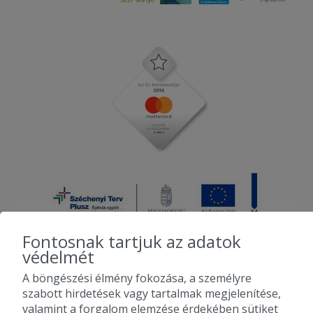
Fontosnak tartjuk az adatok
védelmét
A böngészési élmény fokozása, a személyre
2010-2026 Copyright - Falatozz.hu - Diston-line Kft.
szabott hirdetések vagy tartalmak megjelenítése,
valamint a forgalom elemzése érdekében sütiket