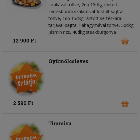
sonkával töltve, 2db 15dkg rántott
sertésborda szalámival-füstölt sajttal
töltve, 1db 15dkg rántott sertéskaraj
tarjával-sajttal lilahagymával töltve, 50dkg
jázmin rizs, 40dkg steakburgonya
12 900 Ft
Gyümölcsleves
2 590 Ft
Tiramisu