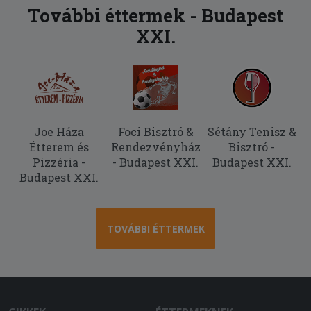
mértékben meg voltam elégedve.
További éttermek - Budapest
XXI.
2026-01-10 - Attila:
Gyakorlatilag fogyaszthatatlan volt az
étel, a panír elázva, minden fagyasztott
termék hatását keltette....
Joe Háza
Foci Bisztró &
Sétány Tenisz &
Étterem és
Rendezvényház
Bisztró -
Pizzéria -
- Budapest XXI.
Budapest XXI.
Budapest XXI.
TOVÁBBI ÉTTERMEK