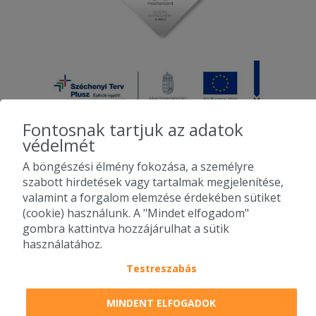
Fontosnak tartjuk az adatok
védelmét
A böngészési élmény fokozása, a személyre
2010-2026 Copyright - Falatozz.hu - Diston-line Kft.
szabott hirdetések vagy tartalmak megjelenítése,
valamint a forgalom elemzése érdekében sütiket
Pizza, gyros, hamburger, menük kedvező áron, egy helyen az összes
(cookie) használunk. A "Mindet elfogadom"
étterem ajánlata.
gombra kattintva hozzájárulhat a sütik
használatához.
Testreszabás
MINDENT ELFOGADOK