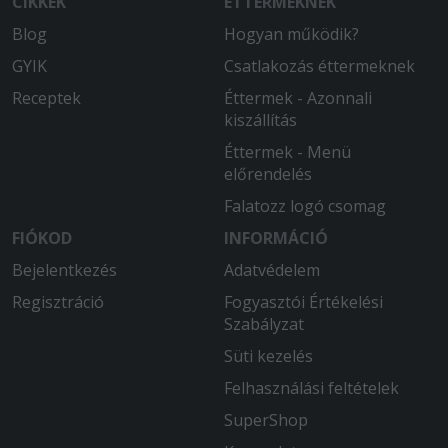
CIKKEK
ÉTTERMEKNEK
Blog
Hogyan működik?
GYIK
Csatlakozás éttermeknek
Receptek
Éttermek - Azonnali
kiszállítás
Éttermek - Menü
előrendelés
Falatozz logó csomag
FIÓKOD
INFORMÁCIÓ
Bejelentkezés
Adatvédelem
Regisztráció
Fogyasztói Értékelési
Szabályzat
Süti kezelés
Felhasználási feltételek
SuperShop