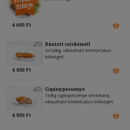
4 650 Ft
Rántott csirkemell
2x10dkg, választható körettel plusz
költségért
4 950 Ft
Cigánypecsenye
15dkg cigánypecsenye sertéskaraj,
választható körettel plusz költségért
4 950 Ft