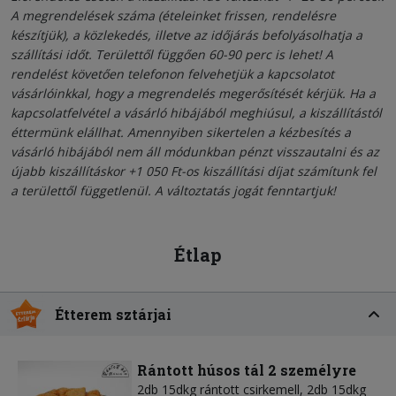
A megrendelések száma (ételeinket frissen, rendelésre
készítjük), a közlekedés, illetve az időjárás befolyásolhatja a
szállítási időt. Területtől függően 60-90 perc is lehet! A
rendelést követően telefonon felvehetjük a kapcsolatot
vásárlóinkkal, hogy a megrendelés megerősítését kérjük. Ha a
kapcsolatfelvétel a vásárló hibájából meghiúsul, a kiszállítástól
éttermünk elállhat. Amennyiben sikertelen a kézbesítés a
vásárló hibájából nem áll módunkban pénzt visszautalni és az
újabb kiszállításkor +1 050 Ft-os kiszállítási díjat számítunk fel
a területtől függetlenül. A változtatás jogát fenntartjuk!
Étlap
Étterem sztárjai
Rántott húsos tál 2 személyre
2db 15dkg rántott csirkemell, 2db 15dkg