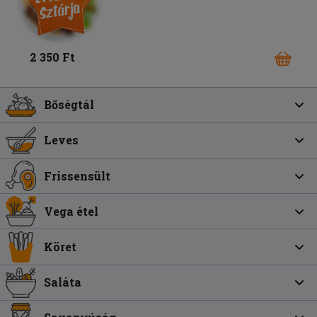
2 350 Ft
Bőségtál
Leves
Frissensült
Vega étel
Köret
Saláta