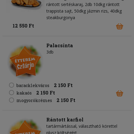
rántott sertéskaraj, 2db 10dkg rántott
trappista sajt, 50dkg jázmin rizs, 40dkg
steakburgonya
12 550 Ft
Palacsinta
3db
2 150 Ft
baracklekváros
2 150 Ft
kakaós
2 150 Ft
mogyorókrémes
Rántott karfiol
tartármártással, választható körettel
plusz költségért