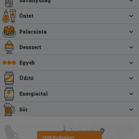
Savanyúság
Öntet
Palacsinta
Desszert
Egyéb
Üdítő
Energiaital
Sör
1238 Budapest,