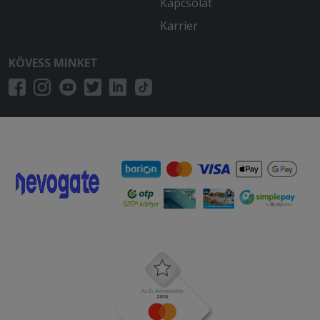
Kapcsolat
Karrier
KÖVESS MINKET