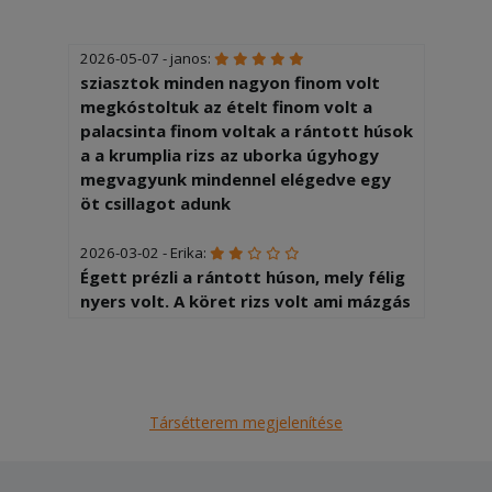
2026-05-07 - janos:
sziasztok minden nagyon finom volt
megkóstoltuk az ételt finom volt a
palacsinta finom voltak a rántott húsok
a a krumplia rizs az uborka úgyhogy
megvagyunk mindennel elégedve egy
öt csillagot adunk
2026-03-02 - Erika:
Égett prézli a rántott húson, mely félig
nyers volt. A köret rizs volt ami mázgás
ragacsos. A sült krumli túl sütve. A
futárnak nem tetszett amiért
kártyával fizettem. Pedig zsebpénzt is
kapott.
Társétterem megjelenítése
2026-01-17 - János:
A mennyiséggel és a minőséggel teljes