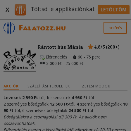
Töltsd le applikációnkat
X
LETÖLTÖM
BELÉPÉS
Rántott hús Mánia
4.8/5 (200+)
Előrendelés
60 - 75 perc
3 000 Ft - 25 000 Ft
AKCIÓK
SZÁLLÍTÁSI TERÜLETEK
FIZETÉSI MÓDOK
Levesek
2 590
Ft
-tól, frissensültek
4
950 Ft
-tól
2 személyes bőségtálak
12
5
0
0 Ft
-tól, 4 személyes bőségtálak
18
9
0 Ft
-tól, 6 személyes bőségtálak
24
50
0 Ft
-tól
Bőségtálakra a csomagolási díj 300 Ft. Az akciók nem
összevonhatóak.
Előrendelés esetén a kiszállítási idő változhat +/- 20-30 perccel.