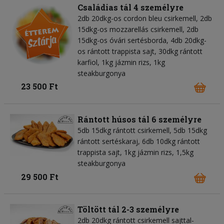
Családias tál 4 személyre
2db 20dkg-os cordon bleu csirkemell, 2db
15dkg-os mozzarellás csirkemell, 2db
15dkg-os óvári sertésborda, 4db 20dkg-
os rántott trappista sajt, 30dkg rántott
karfiol, 1kg jázmin rizs, 1kg
steakburgonya
23 500 Ft
Rántott húsos tál 6 személyre
5db 15dkg rántott csirkemell, 5db 15dkg
rántott sertéskaraj, 6db 10dkg rántott
trappista sajt, 1kg jázmin rizs, 1,5kg
steakburgonya
29 500 Ft
Töltött tál 2-3 személyre
2db 20dkg rántott csirkemell sajttal-