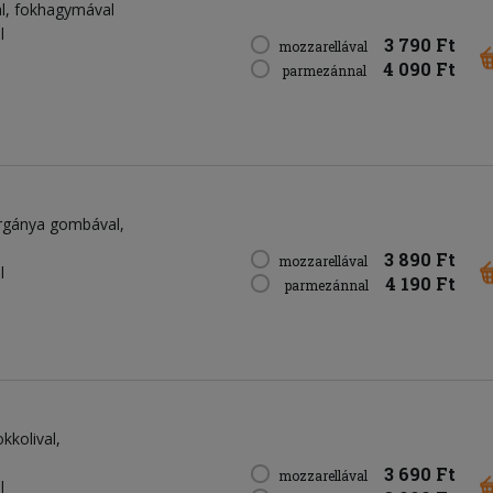
al, fokhagymával
l
3 790 Ft
mozzarellával
4 090 Ft
parmezánnal
vargánya gombával,
3 890 Ft
mozzarellával
l
4 190 Ft
parmezánnal
okkolival,
3 690 Ft
mozzarellával
l