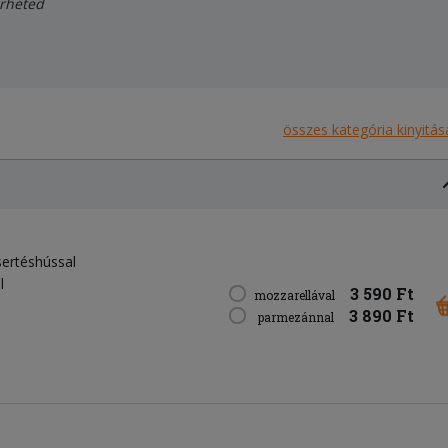
érheted
összes kategória kinyitás
sertéshússal
l
3 590 Ft
mozzarellával
3 890 Ft
parmezánnal