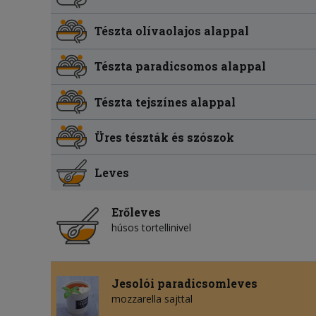
Tészta olívaolajos alappal
Tészta paradicsomos alappal
Tészta tejszínes alappal
Üres tészták és szószok
Leves
Erőleves
húsos tortellinivel
Jesolói paradicsomleves
mozzarella sajttal