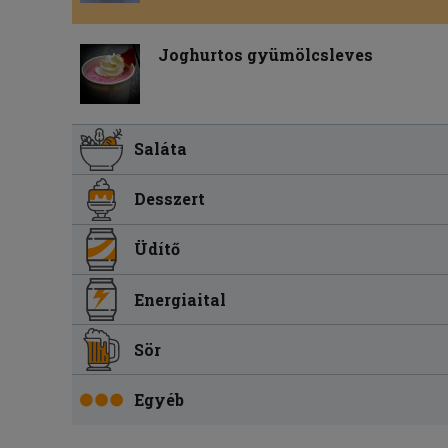
Joghurtos gyümölcsleves
Saláta
Desszert
Üdítő
Energiaital
Sör
Egyéb