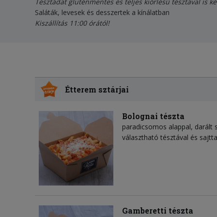
Tésztádat gluténmentes és teljes kiőrlésű tésztával is k
Saláták, levesek és desszertek a kínálatban
Kiszállítás 11:00 órától!
Étterem sztárjai
Bolognai tészta
paradicsomos alappal, darált 
választható tésztával és sajtta
Gamberetti tészta