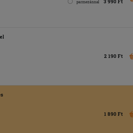
3 990 Ft
parmezánnal
el
2 190 Ft
es
1 890 Ft