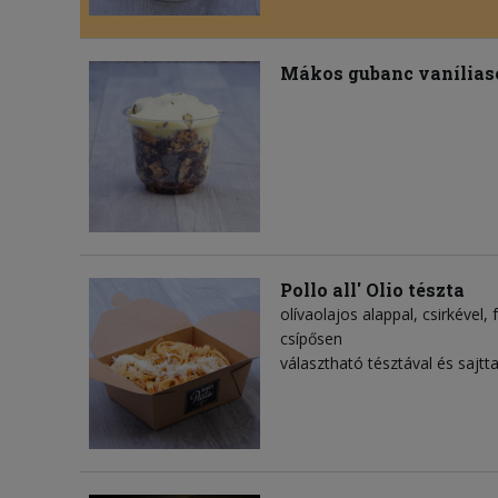
Mákos gubanc vaníliaso
Pollo all' Olio tészta
olívaolajos alappal, csirkével
csípősen
választható tésztával és sajtta