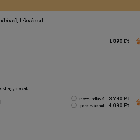
dóval, lekvárral
1 890 Ft
, fokhagymával,
3 790 Ft
mozzarellával
l
4 090 Ft
parmezánnal