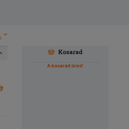
a
Kosarad
A kosarad üres!