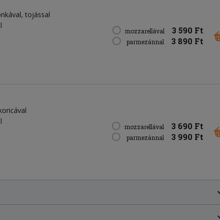
onkával, tojással
l
3 590 Ft
mozzarellával
3 890 Ft
parmezánnal
koricával
l
3 690 Ft
mozzarellával
3 990 Ft
parmezánnal