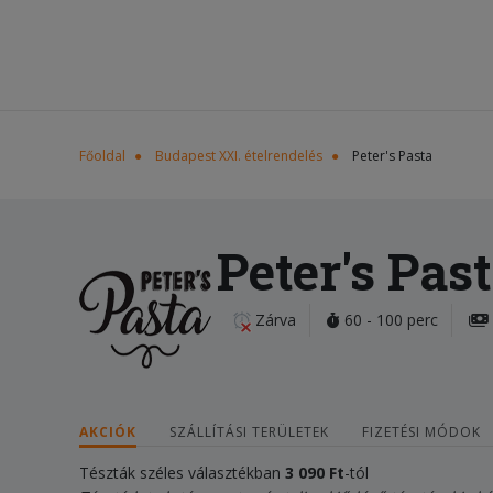
Főoldal
Budapest XXI. ételrendelés
Peter's Pasta
Peter's Pas
Zárva
60 - 100 perc
AKCIÓK
SZÁLLÍTÁSI TERÜLETEK
FIZETÉSI MÓDOK
Tészták széles választékban
3 090 Ft
-tól