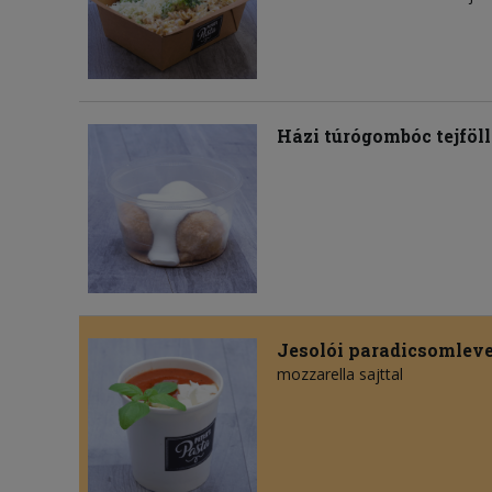
Házi túrógombóc tejföll
Jesolói paradicsomlev
mozzarella sajttal