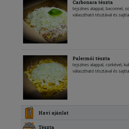
Carbonara tészta
tejszínes alappal, baconnel, s
választható tésztával és sajtta
Palermói tészta
tejszínes alappal, csirkével, ku
választható tésztával és sajtta
Havi ajánlat
Tészta