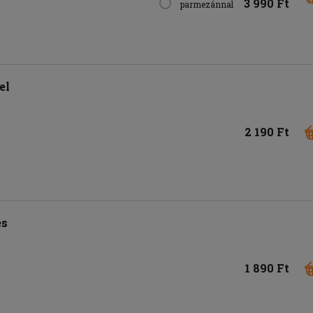
3 990 Ft
parmezánnal
el
2 190 Ft
es
1 890 Ft