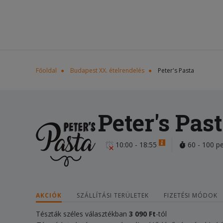
Főoldal
Budapest XX. ételrendelés
Peter's Pasta
Peter's Pas
10:00 - 18:55
60 - 100 p
AKCIÓK
SZÁLLÍTÁSI TERÜLETEK
FIZETÉSI MÓDOK
Tészták széles választékban
3 090 Ft
-tól