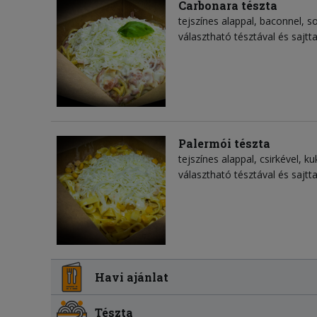
Carbonara tészta
tejszínes alappal, baconnel, s
választható tésztával és sajtta
Palermói tészta
tejszínes alappal, csirkével, ku
választható tésztával és sajtta
Havi ajánlat
Tészta