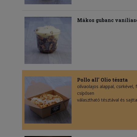
Mákos gubanc vaníliaso
Pollo all' Olio tészta
olívaolajos alappal, csirkével
csípősen
választható tésztával és sajtta