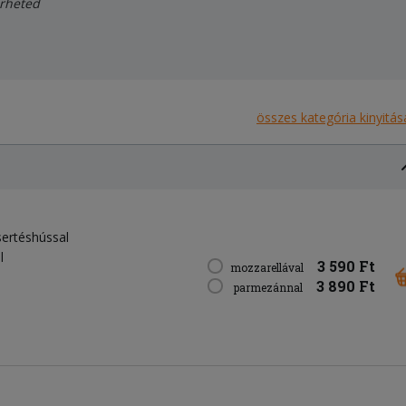
érheted
összes kategória kinyitás
sertéshússal
l
3 590 Ft
mozzarellával
3 890 Ft
parmezánnal