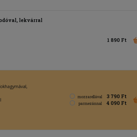
dóval, lekvárral
1 890 Ft
, fokhagymával,
3 790 Ft
mozzarellával
l
4 090 Ft
parmezánnal