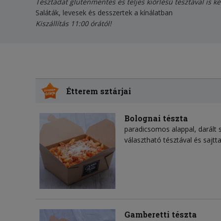
Tésztádat gluténmentes és teljes kiőrlésű tésztával is k
Saláták, levesek és desszertek a kínálatban
Kiszállítás 11:00 órától!
Étterem sztárjai
Bolognai tészta
paradicsomos alappal, darált 
választható tésztával és sajtta
Gamberetti tészta