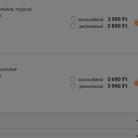
onkával, tojással
l
3 590 Ft
mozzarellával
3 890 Ft
parmezánnal
koricával
l
3 690 Ft
mozzarellával
3 990 Ft
parmezánnal