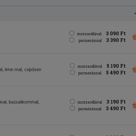
3 090 Ft
mozzarellával
3 390 Ft
parmezánnal
5 190 Ft
mozzarellával
al, lime-mal, csípősen
5 490 Ft
parmezánnal
3 190 Ft
ával, bazsalikommal,
mozzarellával
3 490 Ft
parmezánnal