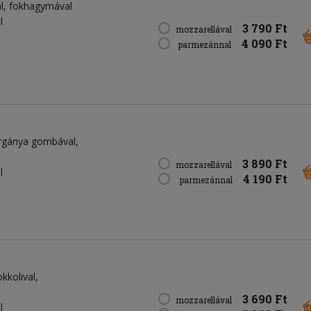
al, fokhagymával
l
3 790 Ft
mozzarellával
4 090 Ft
parmezánnal
vargánya gombával,
3 890 Ft
mozzarellával
l
4 190 Ft
parmezánnal
okkolival,
3 690 Ft
mozzarellával
l