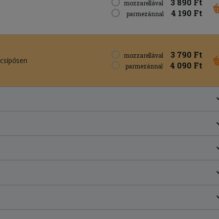
3 890 Ft
mozzarellával
4 190 Ft
parmezánnal
3 790 Ft
mozzarellával
 csípősen
4 090 Ft
parmezánnal