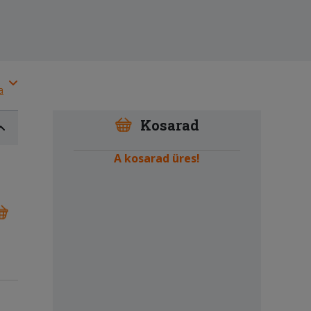
a
Kosarad
A kosarad üres!