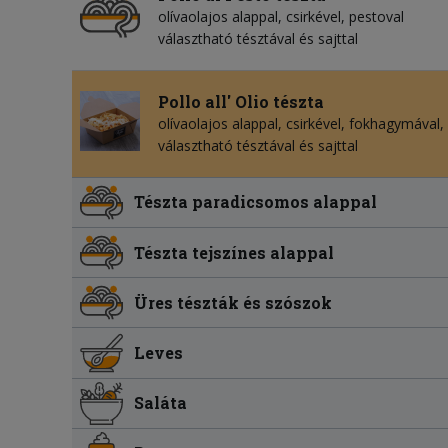
olívaolajos alappal, csirkével, pestoval
választható tésztával és sajttal
Pollo all' Olio tészta
olívaolajos alappal, csirkével, fokhagymával,
választható tésztával és sajttal
Tészta paradicsomos alappal
Tészta tejszínes alappal
Üres tészták és szószok
Leves
Saláta