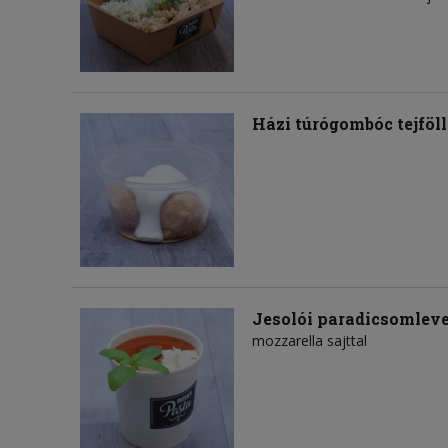
Házi túrógombóc tejföll
Jesolói paradicsomlev
mozzarella sajttal