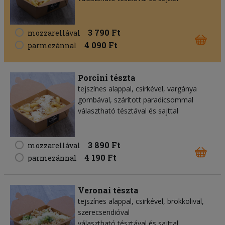
3 790 Ft
mozzarellával
4 090 Ft
parmezánnal
Porcini tészta
tejszínes alappal, csirkével, vargánya
gombával, szárított paradicsommal
választható tésztával és sajttal
3 890 Ft
mozzarellával
4 190 Ft
parmezánnal
Veronai tészta
tejszínes alappal, csirkével, brokkolival,
szerecsendióval
választható tésztával és sajttal