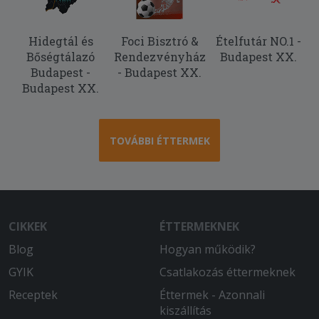
konkrétan jéghideg, mintha a
fagyasztóból lett volna kivéve, a másik
fele pedig langyos meleg. Elvileg
Hidegtál és
Foci Bisztró &
Ételfutár NO.1 -
paradicsomos tésztát kértem, de nem
Bőségtálazó
Rendezvényház
Budapest XX.
sok arra hasonlító íze van. Jelöltem,
Budapest -
- Budapest XX.
hogy nagy címlettel fizetek, ehhez
Budapest XX.
képest meg ba kellett várnom, hogy a
futár pénzt váltson,mert pont
elfogyott a váltópénze. az egyetlen
TOVÁBBI ÉTTERMEK
pozitívum a rendelésben, hogy legalább
fel tudott hívni a futár.
2025-10-11 - János:
Finom étel,gyors,udvarias kiszállítás.
CIKKEK
ÉTTERMEKNEK
2025-08-26 - László:
Blog
Hogyan működik?
A MacCheese nem volt a legjobb.
GYIK
Csatlakozás éttermeknek
Nagyon sós volt és nagyonkevés volt
rajta a sajt ( pedig 3x chedarral van
Receptek
Éttermek - Azonnali
hirdetve.
kiszállítás