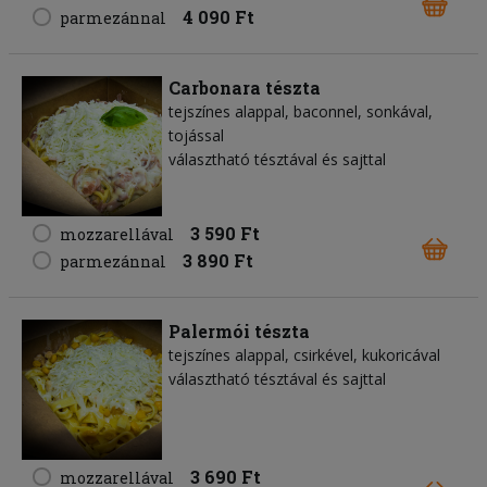
4 090 Ft
parmezánnal
Carbonara tészta
tejszínes alappal, baconnel, sonkával,
tojással
választható tésztával és sajttal
3 590 Ft
mozzarellával
3 890 Ft
parmezánnal
Palermói tészta
tejszínes alappal, csirkével, kukoricával
választható tésztával és sajttal
3 690 Ft
mozzarellával