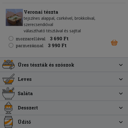
Veronai tészta
tejszínes alappal, csirkével, brokkolival,
szerecsendióval
választható tésztával és sajttal
3 690 Ft
mozzarellával
3 990 Ft
parmezánnal
Üres tészták és szószok
Leves
Saláta
Desszert
Üdítő