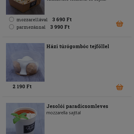
3 690 Ft
mozzarellával
3 990 Ft
parmezánnal
Házi túrógombóc tejföllel
2 190 Ft
Jesolói paradicsomleves
mozzarella sajttal