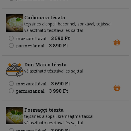
Carbonara tészta
tejszínes alappal, baconnel, sonkával, tojással
választható tésztával és sajttal
3 590 Ft
mozzarellával
3 890 Ft
parmezánnal
Don Marco tészta
választható tésztával és sajttal
3 690 Ft
mozzarellával
3 990 Ft
parmezánnal
Formaggi tészta
tejszínes alappal, krémsajtmártással
választható tésztával és sajttal
3 090 Ft
mozzarellával