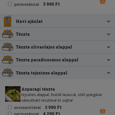
3 990 Ft
parmezánnal
Havi ajánlat
Tészta
Tészta olívaolajos alappal
Tészta paradicsomos alappal
Tészta tejszínes alappal
Asparagi tészta
tejszínes alappal, füstölt lazaccal, zöld spárgával
választható tésztával és sajttal
3 990 Ft
mozzarellával
4 290 Ft
parmezánnal