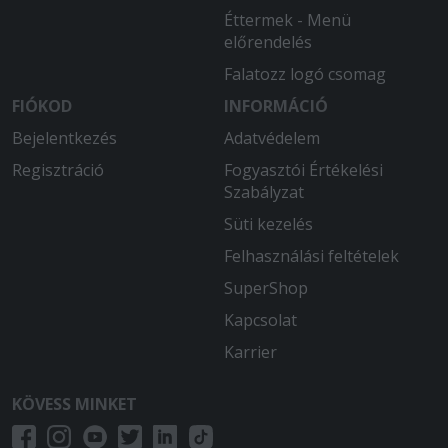
Éttermek - Menü
2025-07-28 - Ádám:
előrendelés
Isteni finom volt és kellő adag
garatulálok
Falatozz logó csomag
FIÓKOD
INFORMÁCIÓ
Bejelentkezés
Adatvédelem
Regisztráció
Fogyasztói Értékelési
Szabályzat
Süti kezelés
Felhasználási feltételek
SuperShop
Kapcsolat
Karrier
KÖVESS MINKET