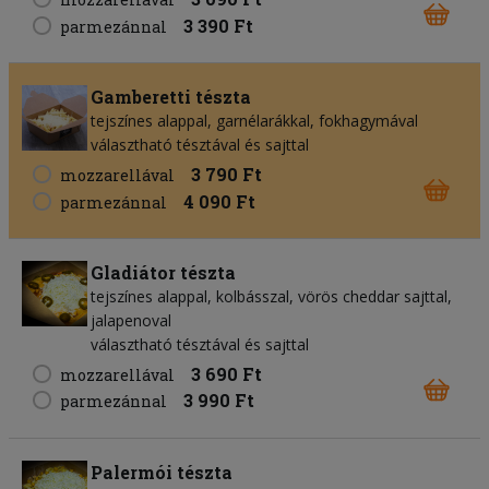
3 390 Ft
parmezánnal
Gamberetti tészta
tejszínes alappal, garnélarákkal, fokhagymával
választható tésztával és sajttal
3 790 Ft
mozzarellával
4 090 Ft
parmezánnal
Gladiátor tészta
tejszínes alappal, kolbásszal, vörös cheddar sajttal,
jalapenoval
választható tésztával és sajttal
3 690 Ft
mozzarellával
3 990 Ft
parmezánnal
Palermói tészta