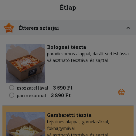
Étlap
Étterem sztárjai
Bolognai tészta
paradicsomos alappal, darált sertéshússal
választható tésztával és sajttal
3 590 Ft
mozzarellával
3 890 Ft
parmezánnal
Gamberetti tészta
tejszínes alappal, garnélarákkal,
fokhagymával
választható tésztával és sajttal