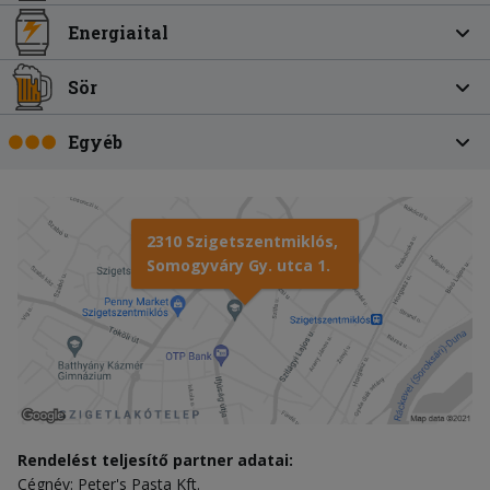
Energiaital
Sör
Egyéb
2310 Szigetszentmiklós,
Somogyváry Gy. utca 1.
Rendelést teljesítő partner adatai:
Cégnév: Peter's Pasta Kft.