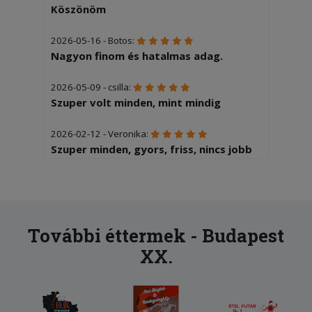
Köszönöm
2026-05-16 - Botos:
Nagyon finom és hatalmas adag.
2026-05-09 - csilla:
Szuper volt minden, mint mindig
2026-02-12 - Veronika:
Szuper minden, gyors, friss, nincs jobb
tesztás hely a környéken.
2025-12-04 - Éva:
Sajnos 2óra volt mire kiérkezett az
étel.
További éttermek - Budapest
XX.
2025-11-10 - Krisztián:
a megjelölt 1 óra helyett legalább
másfél óra volt a szállítás, az adag
rendben van, viszont a tészta egyik fele