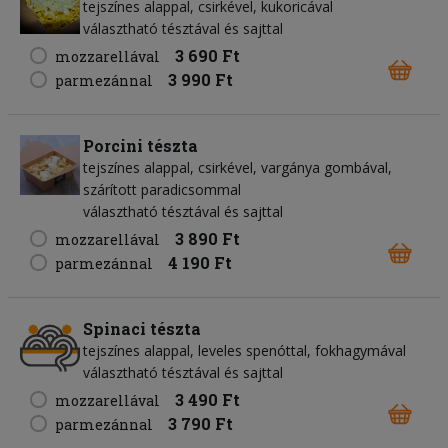
tejszínes alappal, csirkével, kukoricával
választható tésztával és sajttal
3 690 Ft
mozzarellával
3 990 Ft
parmezánnal
Porcini tészta
tejszínes alappal, csirkével, vargánya gombával,
szárított paradicsommal
választható tésztával és sajttal
3 890 Ft
mozzarellával
4 190 Ft
parmezánnal
Spinaci tészta
tejszínes alappal, leveles spenóttal, fokhagymával
választható tésztával és sajttal
3 490 Ft
mozzarellával
3 790 Ft
parmezánnal