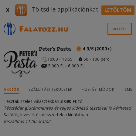
Töltsd le applikációnkat
X
LETÖLTÖM
BELÉPÉS
Peter's Pasta
4.9/5 (2000+)
10:00 - 18:55
60 - 100 perc
3 000 Ft - 6 000 Ft
AKCIÓK
SZÁLLÍTÁSI TERÜLETEK
FIZETÉSI MÓDOK
ISMER
Tészták széles választékban
3 090 Ft
-tól
Tésztádat gluténmentes és teljes kiőrlésű tésztával is kérheted
Saláták, levesek és desszertek a kínálatban
Kiszállítás 11:00 órától!