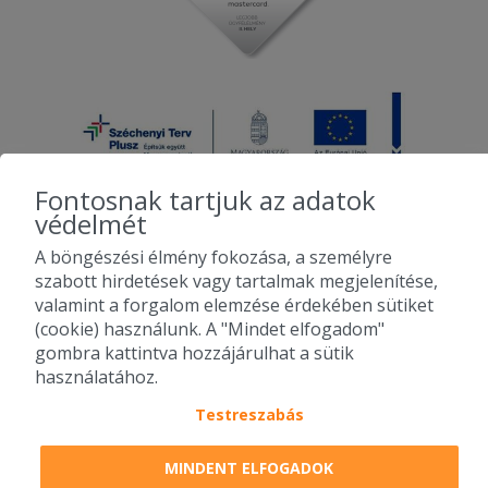
Fontosnak tartjuk az adatok
védelmét
A böngészési élmény fokozása, a személyre
2010-2026 Copyright - Falatozz.hu - Diston-line Kft.
szabott hirdetések vagy tartalmak megjelenítése,
valamint a forgalom elemzése érdekében sütiket
Pizza, gyros, hamburger, menük kedvező áron, egy helyen az összes
(cookie) használunk. A "Mindet elfogadom"
étterem ajánlata.
gombra kattintva hozzájárulhat a sütik
használatához.
Testreszabás
MINDENT ELFOGADOK