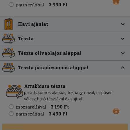
3 990 Ft
parmezánnal
Havi ajánlat
Tészta
Tészta olívaolajos alappal
Tészta paradicsomos alappal
Arrabbiata tészta
paradicsomos alappal, fokhagymával, csípősen
választható tésztával és sajttal
3 190 Ft
mozzarellával
3 490 Ft
parmezánnal