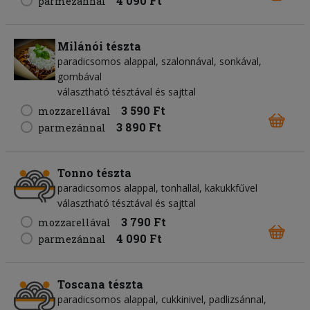
4 090 Ft
parmezánnal
Milánói tészta
paradicsomos alappal, szalonnával, sonkával,
gombával
választható tésztával és sajttal
3 590 Ft
mozzarellával
3 890 Ft
parmezánnal
Tonno tészta
paradicsomos alappal, tonhallal, kakukkfűvel
választható tésztával és sajttal
3 790 Ft
mozzarellával
4 090 Ft
parmezánnal
Toscana tészta
paradicsomos alappal, cukkinivel, padlizsánnal,