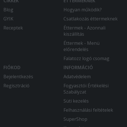
CIKKEK
ÉTTERMEKNEK
Finom étel,gyors,udvarias kiszállítás.
Blog
Hogyan működik?
2025-08-26 - László:
GYIK
Csatlakozás éttermeknek
A MacCheese nem volt a legjobb.
Nagyon sós volt és nagyonkevés volt
Receptek
Éttermek - Azonnali
rajta a sajt ( pedig 3x chedarral van
kiszállítás
hirdetve.
Éttermek - Menü
előrendelés
2025-07-28 - Ádám:
Isteni finom volt és kellő adag
Falatozz logó csomag
garatulálok
FIÓKOD
INFORMÁCIÓ
Bejelentkezés
Adatvédelem
Regisztráció
Fogyasztói Értékelési
Szabályzat
Süti kezelés
Felhasználási feltételek
SuperShop