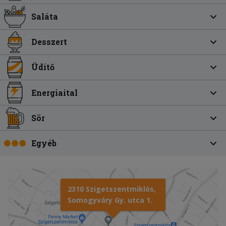
Saláta
Desszert
Üdítő
Energiaital
Sör
Egyéb
2310 Szigetszentmiklós,
Somogyváry Gy. utca 1.