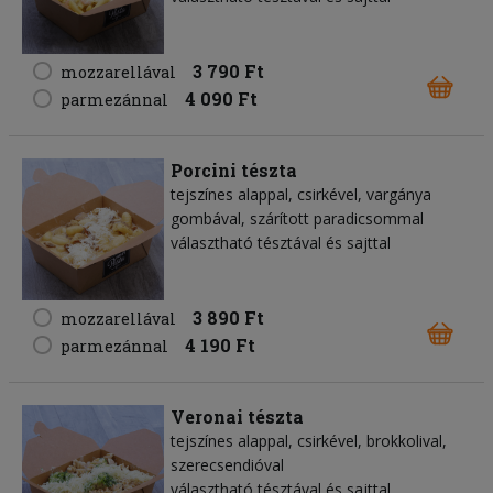
3 790 Ft
mozzarellával
4 090 Ft
parmezánnal
Porcini tészta
tejszínes alappal, csirkével, vargánya
gombával, szárított paradicsommal
választható tésztával és sajttal
3 890 Ft
mozzarellával
4 190 Ft
parmezánnal
Veronai tészta
tejszínes alappal, csirkével, brokkolival,
szerecsendióval
választható tésztával és sajttal