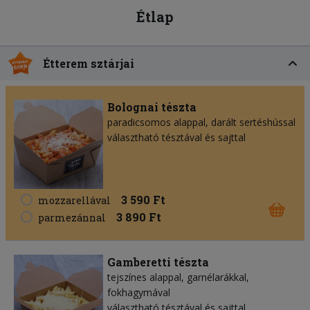
Étlap
Étterem sztárjai
Bolognai tészta
paradicsomos alappal, darált sertéshússal
választható tésztával és sajttal
3 590 Ft
mozzarellával
3 890 Ft
parmezánnal
Gamberetti tészta
tejszínes alappal, garnélarákkal,
fokhagymával
választható tésztával és sajttal