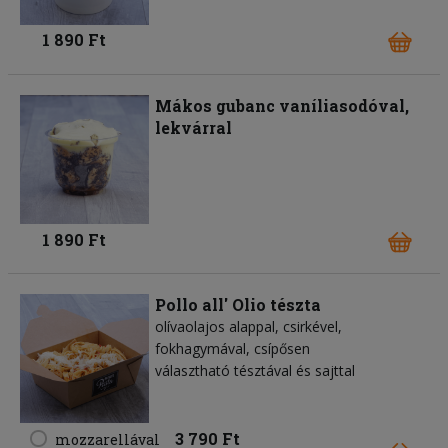
1 890 Ft
Mákos gubanc vaníliasodóval,
lekvárral
1 890 Ft
Pollo all' Olio tészta
olívaolajos alappal, csirkével,
fokhagymával, csípősen
választható tésztával és sajttal
3 790 Ft
mozzarellával