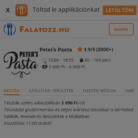
Töltsd le applikációnkat
X
LETÖLTÖM
BELÉPÉS
Peter's Pasta
4.9/5 (2000+)
10:00 - 18:55
60 - 100 perc
3 000 Ft - 6 000 Ft
AKCIÓK
SZÁLLÍTÁSI TERÜLETEK
FIZETÉSI MÓDOK
ISMER
Tészták széles választékban
3 090 Ft
-tól
Tésztádat gluténmentes és teljes kiőrlésű tésztával is kérheted
Saláták, levesek és desszertek a kínálatban
Kiszállítás 11:00 órától!