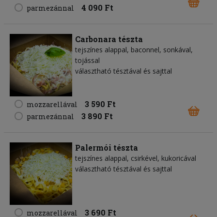
4 090 Ft
parmezánnal
Carbonara tészta
tejszínes alappal, baconnel, sonkával,
tojással
választható tésztával és sajttal
3 590 Ft
mozzarellával
3 890 Ft
parmezánnal
Palermói tészta
tejszínes alappal, csirkével, kukoricával
választható tésztával és sajttal
3 690 Ft
mozzarellával