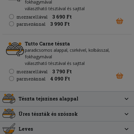
fokhagymával
választható tésztával és sajttal
3 690 Ft
mozzarellával
3 990 Ft
parmezánnal
Tutto Carne tészta
paradicsomos alappal, csirkével, kolbásszal,
fokhagymával
választható tésztával és sajttal
3 790 Ft
mozzarellával
4 090 Ft
parmezánnal
Tészta tejszínes alappal
Üres tészták és szószok
Leves