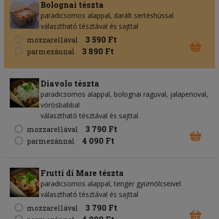
Bolognai tészta
paradicsomos alappal, darált sertéshússal
választható tésztával és sajttal
3 590 Ft
mozzarellával
3 890 Ft
parmezánnal
Diavolo tészta
paradicsomos alappal, bolognai raguval, jalapenoval,
vörösbabbal
választható tésztával és sajttal
3 790 Ft
mozzarellával
4 090 Ft
parmezánnal
Frutti di Mare tészta
paradicsomos alappal, tenger gyümölcseivel
választható tésztával és sajttal
3 790 Ft
mozzarellával