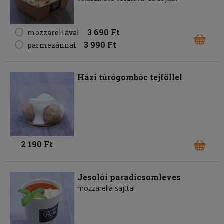
3 690 Ft
mozzarellával
3 990 Ft
parmezánnal
Házi túrógombóc tejföllel
2 190 Ft
Jesolói paradicsomleves
mozzarella sajttal