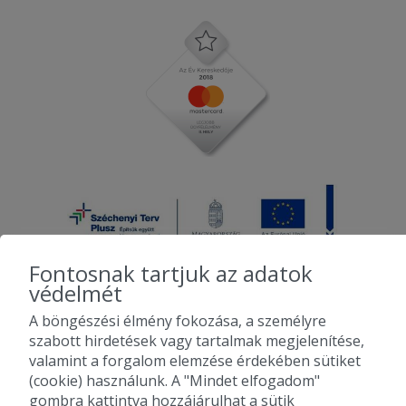
Fontosnak tartjuk az adatok
védelmét
A böngészési élmény fokozása, a személyre
2010-2026 Copyright - Falatozz.hu - Diston-line Kft.
szabott hirdetések vagy tartalmak megjelenítése,
valamint a forgalom elemzése érdekében sütiket
Pizza, gyros, hamburger, menük kedvező áron, egy helyen az összes
(cookie) használunk. A "Mindet elfogadom"
étterem ajánlata.
gombra kattintva hozzájárulhat a sütik