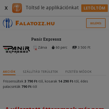
Töltsd le applikációnkat
X
LETÖLTÖM
BELÉPÉS
Panír Expressz
Zárva
60 perc
3 500 Ft
AKCIÓK
SZÁLLÍTÁSI TERÜLETEK
FIZETÉSI MÓDOK
Frissensültek
3 790 Ft
-tól, kosarak
14 290 Ft
-tól, édes
palacsinták
790 Ft
-tól