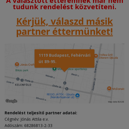
A választott étteremnek már nem
tudunk rendelést közvetíteni.
Kérjük, válaszd másik
partner éttermünket!
1119 Budapest, Fehérvári
út 89-95.
Rendelést teljesítő partner adatai:
Cégnév: Jónás Attila e.v.
Adószám: 68286813-2-33