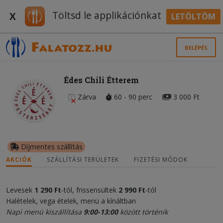
Töltsd le applikációnkat
X
LETÖLTÖM
BELÉPÉS
Édes Chili Étterem
Zárva
60 - 90 perc
3 000 Ft
Díjmentes szállítás
AKCIÓK
SZÁLLÍTÁSI TERÜLETEK
FIZETÉSI MÓDOK
Levesek
1 290 Ft
-tól, frissensültek
2 990 Ft
-tól
Halételek, vega ételek, menü a kínáltban
Napi menü kiszállítása
9:00-13:00
között történik