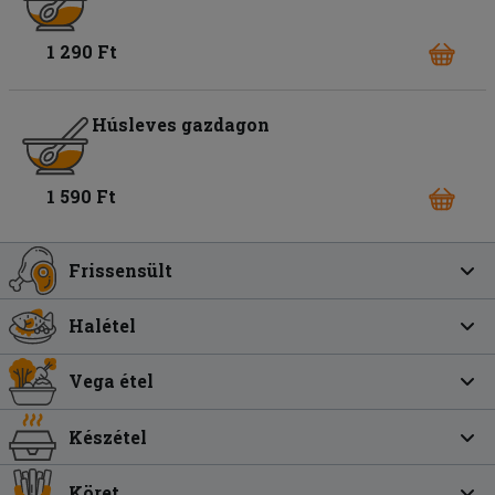
1 290 Ft
Húsleves gazdagon
1 590 Ft
Frissensült
Halétel
Vega étel
Készétel
Köret