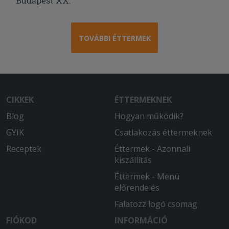
Budapest XX.
TOVÁBBI ÉTTERMEK
CIKKEK
ÉTTERMEKNEK
Blog
Hogyan működik?
GYIK
Csatlakozás éttermeknek
Receptek
Éttermek - Azonnali
kiszállítás
Éttermek - Menü
előrendelés
Falatozz logó csomag
FIÓKOD
INFORMÁCIÓ