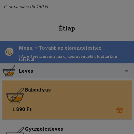
Csomagolási díj 150 Ft
Étlap
Menü
Tovább az előrendeléshez
* Az étterem menüit az új menü rendelő oldalunkon
találod!
Leves
Babgulyás
1 890 Ft
Gyümölcsleves