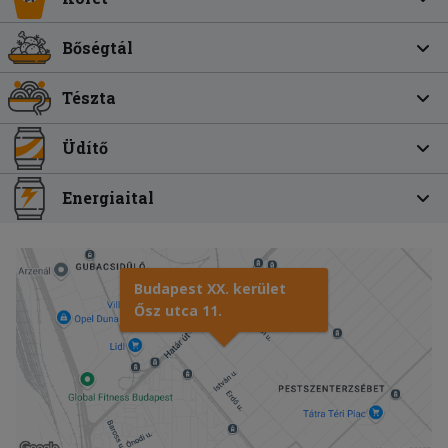
Bőségtál
Tészta
Üdítő
Energiaital
Budapest XX. kerület
Ősz utca 11.