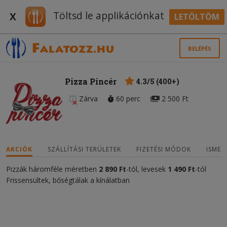
Töltsd le applikációnkat
X
LETÖLTÖM
BELÉPÉS
Pizza Pincér
4.3/5 (400+)
Zárva
60 perc
2 500 Ft
AKCIÓK
SZÁLLÍTÁSI TERÜLETEK
FIZETÉSI MÓDOK
ISMER
Pizzák háromféle méretben
2 890 Ft
-tól, levesek
1 490 Ft
-tól
Frissensültek, bőségtálak a kínálatban