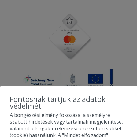
Fontosnak tartjuk az adatok
védelmét
A böngészési élmény fokozása, a személyre
2010-2026 Copyright - Falatozz.hu - Diston-line Kft.
szabott hirdetések vagy tartalmak megjelenítése,
valamint a forgalom elemzése érdekében sütiket
Pizza, gyros, hamburger, menük kedvező áron, egy helyen az összes
(cookie) használunk. A "Mindet elfogadom"
étterem ajánlata.